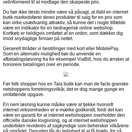
velinformeret til at modtage den skarpeste pris.
Du bør ikke desto mindre være så påvagt, at ifald en internet
butik markedsfører deres produkter til salg for en pris som
kan virke usædvanlig attraktiv, så kunne det i nogle tilfælde
være en indikator for en bedragerisk online webshop.
Kortkøb er heldigvis omfattet af en orden, som dækker dig
imod snydagtige firmaer på nettet.
Generelt tilråder vi bestillinger med kort eller MobilePay.
Som en alternativ mulighed bør du anvende en
afbetalingsløsning fra for eksempel ViaBill, hvis du ønsker at
honorere betalingen over en periode.
Før folk shopper hos en Tala butik kan man de facto granske
netshoppens forretningsvilkår, det er dog mange gange en
omfattende opgave.
En nem løsning kunne måske være at tjekke hvorvidt
internet virksomheden er e-mærke godkendt, fordi det kan
være en garanti for at internet webshoppen overholder den
officielle danske lovgivning, og at internet webshoppen
undertiden revideres af sagkyndige som behersker vilkårene
på området. Desuden får du lejlighed til at få hjælp, for så