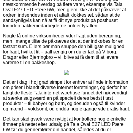
næstkommende hverdag på flere varer, eksempelvis Tala
Oval E27 LED Pære 6W, men glem ikke at det påkræver at
ordren indsendes inden et aftalt klokkeslæt, sådan at de
sandsynligvis kan nå at få dit nye produkt på posthuset
forinden pakkemedarbejderne holder fyraften.
Nogle få online virksomheder yder fragt uden beregning,
men i mange tilfælde påkræves det at der indkøbes for en
fastsat sum. Ellers bør man snuppe den billigste mulighed
for fragt, hvilket tit – uafhængig om du er tæt på Viborg,
Dragør eller Bjerringbro – vil blive at få dem til at levere
varerne til en pakkeshop.
Det er i dag i høj grad simpelt for enhver at finde information
om priser i blandt diverse internet forretninger, og derfor har
langt de fleste Tala internet varehuse fundet det nødvendigt
at sænke salgsværdien på specielt deres bedst i test
produkter – til babyer og børn, og desuden også til kvinder
og mænd – voldsomt, og endda nogle gange yde gratis fragt.
Det kan stadigvæk være nyttigt at kontrollere nogle enkelte
firmaer på nettet efter udsalg på Tala Oval E27 LED Pære
6W før du gennemfører din handel, således at du er