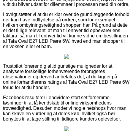
vidt du bliver udsat for dilemmaer i processen med din ordre.
I øvrigt støtter vi at du er klar over de grundlæggende forhold
der kan have indflydelse på ordren, som for eksempel
hvilken ombytningsrettighed shoppen har. På grund af dette
er det tillige relevant, at man til enhver tid opbevarer ens
faktura, så man til enhver tid vil kunne vidne om bestillingen
af Tala Oval E27 LED Pære 6W, hvad end man shopper til
en voksen eller et barn.
Trustpilot forærer dig altid gunstige muligheder for at
analysere forskellige forhenværende forbrugeres
observationer og derved anbefales det, at du kigger på
online forhandlerens ratings af Tala Oval E27 LED Pære 6W
forud for at du handler.
Facebook resulterer i endvidere stort set fornemme
løsninger til at få kendskab til online virksomhedens
troværdighed. Desuden møder vi nogle netshops hvor man
kan skrive en vurdering af deres køb, hvilket også bør
benyttes til at tage stilling til tidligere kunders oplevelser.