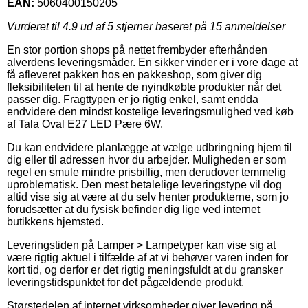
EAN:
5060400150205
Vurderet til
4.9
ud af 5 stjerner baseret på
15
anmeldelser
En stor portion shops på nettet frembyder efterhånden
alverdens leveringsmåder. En sikker vinder er i vore dage at
få afleveret pakken hos en pakkeshop, som giver dig
fleksibiliteten til at hente de nyindkøbte produkter når det
passer dig. Fragttypen er jo rigtig enkel, samt endda
endvidere den mindst kostelige leveringsmulighed ved køb
af Tala Oval E27 LED Pære 6W.
Du kan endvidere planlægge at vælge udbringning hjem til
dig eller til adressen hvor du arbejder. Muligheden er som
regel en smule mindre prisbillig, men derudover temmelig
uproblematisk. Den mest betalelige leveringstype vil dog
altid vise sig at være at du selv henter produkterne, som jo
forudsætter at du fysisk befinder dig lige ved internet
butikkens hjemsted.
Leveringstiden på Lamper > Lampetyper kan vise sig at
være rigtig aktuel i tilfælde af at vi behøver varen inden for
kort tid, og derfor er det rigtig meningsfuldt at du gransker
leveringstidspunktet for det pågældende produkt.
Størstedelen af internet virksomheder giver levering på