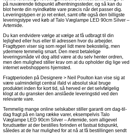
på nuværende tidspunkt afhentningssteder, og så kan du
blot hente din nyindkøbte vare præcis når det passer dig.
Leveringstypen er jo ret enkel, samt ofte også den billigste
leveringstype ved køb af Talo Væglampe LED 90cm Silver –
Artemide.
Du kan endvidere vælge at vælge at få udbragt til din
lejlighed eller hus eller til adressen hvor du arbejder.
Fragttypen viser sig som regel lidt mere bekostelig, men
ydermere temmelig smart. Den mest betalelige
leveringsmåde vil dog altid være at du selv henter ordren,
men den mulighed stiller krav om at du opholder dig lige ved
internet webshoppens hjemsted.
Fragtperioden på Designere > Neil Poulton kan vise sig at
være ualmindeligt central ifald vi absolut skal bruge
produktet inden for kort tid, så herved er det selvfølgelig
klogt at du gransker den anslåede leveringstid ved den
relevante vare.
Temmelig mange online selskaber stiller garanti om dag-til-
dag fragt på en lang række varer, eksempelvis Talo
Væglampe LED 90cm Silver – Artemide, som alligevel
forudsætter at der bestilles forinden et fastsat tidspunkt,
således at de har mulighed for at nå at få bestillingen sendt