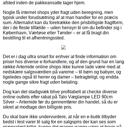
afsted inden de pakkeansatte tager hjem.
Nogle få internet shops yder fragt uden beregning, men
typisk under forudsætning af at man handler for en præcis
sum. Alternativt kan du foretrække den prisbilligste fragtform,
der i de fleste tilfælde – uden hensyn til om du befinder sig i
København, Værløse eller Tønder – er at få bragt din
bestilling til et afhentningssted.
Det er i dag ultra smart for enhver at finde information om
priser hos diverse e-forhandlere, og af den grund har en lang
række Artemide online shops ikke kunne lade være med at
nedskære salgsværdien på varerne – til børn og babyer, og
ligeledes også til herrer og damer – betragteligt, og endda
nogle gange sikre fragt uden betaling.
Dog kan det stadigvæk blive profitabelt at checke diverse
online outlets efter rabat på Talo Væglampe LED 90cm
Silver – Artemide før du gennemfører din handel, så du er
sikret at modtage den billigste pris.
Du skal bare ikke undervurdere, at når en e-butik tilbyder
bedst i test varer til salg for en salgspris der kan ses som
grænseløst billig, kunne det mange gange være et bevis på