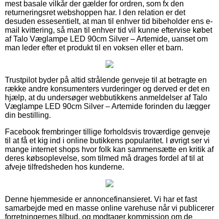
mest basale vilkår der gælder for ordren, som fx den
returneringsret webshoppen har. I den relation er det
desuden essesentielt, at man til enhver tid bibeholder ens e-
mail kvittering, så man til enhver tid vil kunne eftervise købet
af Talo Væglampe LED 90cm Silver – Artemide, uanset om
man leder efter et produkt til en voksen eller et barn.
Trustpilot byder på altid strålende genveje til at betragte en
række andre konsumenters vurderinger og derved er det en
hjælp, at du undersøger webbutikkens anmeldelser af Talo
Væglampe LED 90cm Silver – Artemide forinden du lægger
din bestilling.
Facebook frembringer tillige forholdsvis troværdige genveje
til at få et kig ind i online butikkens popularitet. I øvrigt ser vi
mange internet shops hvor folk kan sammensætte en kritik af
deres købsoplevelse, som tilmed må drages fordel af til at
afveje tilfredsheden hos kunderne.
Denne hjemmeside er annoncefinansieret. Vi har et fast
samarbejde med en masse online varehuse når vi publicerer
forretningernes tilbud, og modtager kommission om de