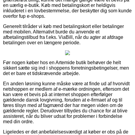
en uærlig e-butik. Køb med betalingskort er heldigvis
inkluderet i en lovbestemmelse, der beskytter dig som kunde
overfor fup e-shops.
Generelt tilråder vi køb med betalingskort eller betalinger
med mobilen. Alternativt burde du anvende et
afbetalingstilbud fra f.eks. ViaBill, når du agter at afdrage
betalingen over en længere periode.
Før nogen køber hos en Artemide butik behøver de helt
sikkert sætte sig ind i shoppens forretningsbetingelser, men
det er bare et tidskrævende arbejde.
En anden løsning kunne måske være at finde ud af hvorvidt
netshoppen er medlem af e-mærke ordningen, eftersom det
kan være et bevis på at internet shoppen efterfølger
gældende dansk lovgivning, foruden at e-firmaet af og til
føres tilsyn med af fagmænd der har megen viden om de
gældende regler. Derudover tilbydes du chance for at blive
assisteret, når du bliver udsat for problemer i forbindelse
med din ordre.
Ligeledes er det anbefalelsesværdigt at køber er obs på de