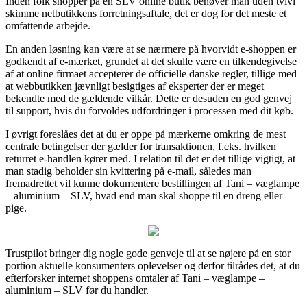
Inden folk shopper på en SLV online butik behøver man uden tvivl
skimme netbutikkens forretningsaftale, det er dog for det meste et
omfattende arbejde.
En anden løsning kan være at se nærmere på hvorvidt e-shoppen er
godkendt af e-mærket, grundet at det skulle være en tilkendegivelse
af at online firmaet accepterer de officielle danske regler, tillige med
at webbutikken jævnligt besigtiges af eksperter der er meget
bekendte med de gældende vilkår. Dette er desuden en god genvej
til support, hvis du forvoldes udfordringer i processen med dit køb.
I øvrigt foreslåes det at du er oppe på mærkerne omkring de mest
centrale betingelser der gælder for transaktionen, f.eks. hvilken
returret e-handlen kører med. I relation til det er det tillige vigtigt, at
man stadig beholder sin kvittering på e-mail, således man
fremadrettet vil kunne dokumentere bestillingen af Tani – væglampe
– aluminium – SLV, hvad end man skal shoppe til en dreng eller
pige.
Trustpilot bringer dig nogle gode genveje til at se nøjere på en stor
portion aktuelle konsumenters oplevelser og derfor tilrådes det, at du
efterforsker internet shoppens omtaler af Tani – væglampe –
aluminium – SLV før du handler.