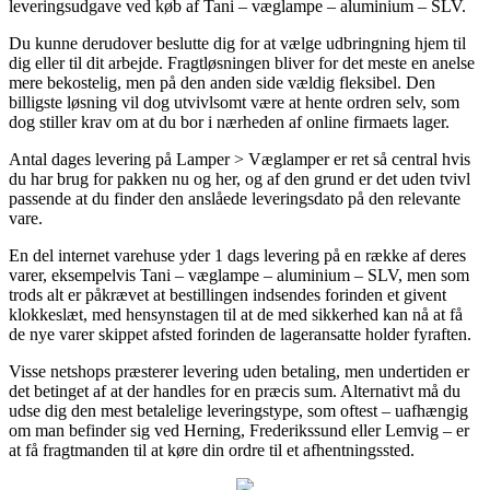
leveringsudgave ved køb af Tani – væglampe – aluminium – SLV.
Du kunne derudover beslutte dig for at vælge udbringning hjem til
dig eller til dit arbejde. Fragtløsningen bliver for det meste en anelse
mere bekostelig, men på den anden side vældig fleksibel. Den
billigste løsning vil dog utvivlsomt være at hente ordren selv, som
dog stiller krav om at du bor i nærheden af online firmaets lager.
Antal dages levering på Lamper > Væglamper er ret så central hvis
du har brug for pakken nu og her, og af den grund er det uden tvivl
passende at du finder den anslåede leveringsdato på den relevante
vare.
En del internet varehuse yder 1 dags levering på en række af deres
varer, eksempelvis Tani – væglampe – aluminium – SLV, men som
trods alt er påkrævet at bestillingen indsendes forinden et givent
klokkeslæt, med hensynstagen til at de med sikkerhed kan nå at få
de nye varer skippet afsted forinden de lageransatte holder fyraften.
Visse netshops præsterer levering uden betaling, men undertiden er
det betinget af at der handles for en præcis sum. Alternativt må du
udse dig den mest betalelige leveringstype, som oftest – uafhængig
om man befinder sig ved Herning, Frederikssund eller Lemvig – er
at få fragtmanden til at køre din ordre til et afhentningssted.