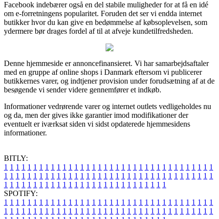
Facebook indebærer også en del stabile muligheder for at få en idé
om e-forretningens popularitet. Foruden det ser vi endda internet
butikker hvor du kan give en bedømmelse af købsoplevelsen, som
ydermere bør drages fordel af til at afveje kundetilfredsheden.
Denne hjemmeside er annoncefinansieret. Vi har samarbejdsaftaler
med en gruppe af online shops i Danmark eftersom vi publicerer
butikkernes varer, og indtjener provision under forudsætning af at de
besøgende vi sender videre gennemfører et indkøb.
Informationer vedrørende varer og internet outlets vedligeholdes nu
og da, men der gives ikke garantier imod modifikationer der
eventuelt er iværksat siden vi sidst opdaterede hjemmesidens
informationer.
BITLY:
1
1
1
1
1
1
1
1
1
1
1
1
1
1
1
1
1
1
1
1
1
1
1
1
1
1
1
1
1
1
1
1
1
1
1
1
1
1
1
1
1
1
1
1
1
1
1
1
1
1
1
1
1
1
1
1
1
1
1
1
1
1
1
1
1
1
1
1
1
1
1
1
1
1
1
1
1
1
1
1
1
1
1
1
1
1
1
1
1
1
1
1
1
1
1
1
1
1
1
1
SPOTIFY:
1
1
1
1
1
1
1
1
1
1
1
1
1
1
1
1
1
1
1
1
1
1
1
1
1
1
1
1
1
1
1
1
1
1
1
1
1
1
1
1
1
1
1
1
1
1
1
1
1
1
1
1
1
1
1
1
1
1
1
1
1
1
1
1
1
1
1
1
1
1
1
1