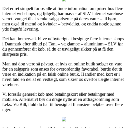
Det er ret simpelt for os alle at finde information om priser hos flere
internet webshops, og følgelig har masser af SLV internet varehuse
været tvunget til at sænke salgspriserne på deres varer – til børn,
men også til mænd og kvinder – betydeligt, og endda nogle gange
yde fragtfri levering.
Det kan immervæk blive udbytterigt at besigtige flere internet shops
i Danmark efter tilbud på Tani – væglampe – aluminium – SLV før
du gennemfører dit køb, så du er usvigeligt sikker på at få den
skarpeste pris.
Man må dog være så påvagt, at hvis en online butik sælger en vare
for en salgspris som anses for overordentlig favorabel, burde det tit
være en indikation på en falsk online butik. Handler med kort er i
hvert fald en del af en vedtægt, som sikrer os overfor uægte internet
varehuse.
Vi foreslår generelt køb med betalingskort eller betalinger med
mobilen. Alternativt bør du drage nytte af en afdragsordning som
f.eks. ViaBill, ifald du har til hensigt at finansiere beløbet over flere
uger.