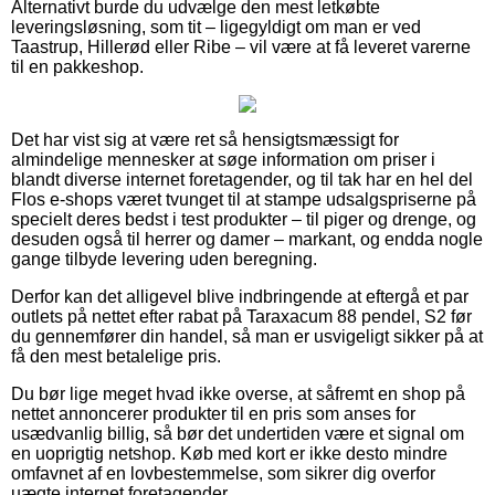
Alternativt burde du udvælge den mest letkøbte
leveringsløsning, som tit – ligegyldigt om man er ved
Taastrup, Hillerød eller Ribe – vil være at få leveret varerne
til en pakkeshop.
Det har vist sig at være ret så hensigtsmæssigt for
almindelige mennesker at søge information om priser i
blandt diverse internet foretagender, og til tak har en hel del
Flos e-shops været tvunget til at stampe udsalgspriserne på
specielt deres bedst i test produkter – til piger og drenge, og
desuden også til herrer og damer – markant, og endda nogle
gange tilbyde levering uden beregning.
Derfor kan det alligevel blive indbringende at eftergå et par
outlets på nettet efter rabat på Taraxacum 88 pendel, S2 før
du gennemfører din handel, så man er usvigeligt sikker på at
få den mest betalelige pris.
Du bør lige meget hvad ikke overse, at såfremt en shop på
nettet annoncerer produkter til en pris som anses for
usædvanlig billig, så bør det undertiden være et signal om
en uoprigtig netshop. Køb med kort er ikke desto mindre
omfavnet af en lovbestemmelse, som sikrer dig overfor
uægte internet foretagender.