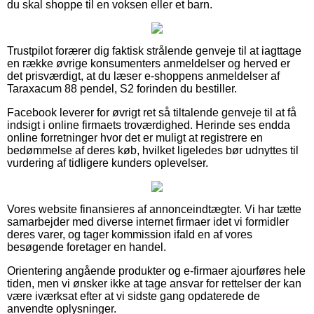
du skal shoppe til en voksen eller et barn.
Trustpilot forærer dig faktisk strålende genveje til at iagttage
en række øvrige konsumenters anmeldelser og herved er
det prisværdigt, at du læser e-shoppens anmeldelser af
Taraxacum 88 pendel, S2 forinden du bestiller.
Facebook leverer for øvrigt ret så tiltalende genveje til at få
indsigt i online firmaets troværdighed. Herinde ses endda
online forretninger hvor det er muligt at registrere en
bedømmelse af deres køb, hvilket ligeledes bør udnyttes til
vurdering af tidligere kunders oplevelser.
Vores website finansieres af annonceindtægter. Vi har tætte
samarbejder med diverse internet firmaer idet vi formidler
deres varer, og tager kommission ifald en af vores
besøgende foretager en handel.
Orientering angående produkter og e-firmaer ajourføres hele
tiden, men vi ønsker ikke at tage ansvar for rettelser der kan
være iværksat efter at vi sidste gang opdaterede de
anvendte oplysninger.