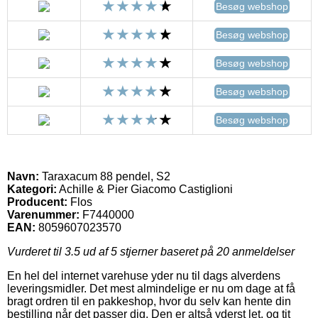
Besøg webshop
Besøg webshop
Besøg webshop
Besøg webshop
Besøg webshop
Navn:
Taraxacum 88 pendel, S2
Kategori:
Achille & Pier Giacomo Castiglioni
Producent:
Flos
Varenummer:
F7440000
EAN:
8059607023570
Vurderet til
3.5
ud af 5 stjerner baseret på
20
anmeldelser
En hel del internet varehuse yder nu til dags alverdens
leveringsmidler. Det mest almindelige er nu om dage at få
bragt ordren til en pakkeshop, hvor du selv kan hente din
bestilling når det passer dig. Den er altså yderst let, og tit