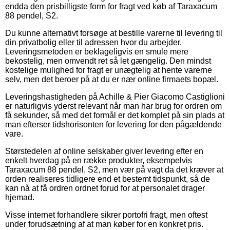
endda den prisbilligste form for fragt ved køb af Taraxacum
88 pendel, S2.
Du kunne alternativt forsøge at bestille varerne til levering til
din privatbolig eller til adressen hvor du arbejder.
Leveringsmetoden er beklageligvis en smule mere
bekostelig, men omvendt ret så let gængelig. Den mindst
kostelige mulighed for fragt er unægtelig at hente varerne
selv, men det beroer på at du er nær online firmaets bopæl.
Leveringshastigheden på Achille & Pier Giacomo Castiglioni
er naturligvis yderst relevant når man har brug for ordren om
få sekunder, så med det formål er det komplet på sin plads at
man efterser tidshorisonten for levering for den pågældende
vare.
Størstedelen af online selskaber giver levering efter en
enkelt hverdag på en række produkter, eksempelvis
Taraxacum 88 pendel, S2, men vær på vagt da det kræver at
orden realiseres tidligere end et bestemt tidspunkt, så de
kan nå at få ordren ordnet forud for at personalet drager
hjemad.
Visse internet forhandlere sikrer portofri fragt, men oftest
under forudsætning af at man køber for en konkret pris.