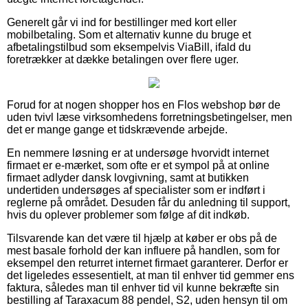
Generelt går vi ind for bestillinger med kort eller
mobilbetaling. Som et alternativ kunne du bruge et
afbetalingstilbud som eksempelvis ViaBill, ifald du
foretrækker at dække betalingen over flere uger.
Forud for at nogen shopper hos en Flos webshop bør de
uden tvivl læse virksomhedens forretningsbetingelser, men
det er mange gange et tidskrævende arbejde.
En nemmere løsning er at undersøge hvorvidt internet
firmaet er e-mærket, som ofte er et sympol på at online
firmaet adlyder dansk lovgivning, samt at butikken
undertiden undersøges af specialister som er indført i
reglerne på området. Desuden får du anledning til support,
hvis du oplever problemer som følge af dit indkøb.
Tilsvarende kan det være til hjælp at køber er obs på de
mest basale forhold der kan influere på handlen, som for
eksempel den returret internet firmaet garanterer. Derfor er
det ligeledes essesentielt, at man til enhver tid gemmer ens
faktura, således man til enhver tid vil kunne bekræfte sin
bestilling af Taraxacum 88 pendel, S2, uden hensyn til om