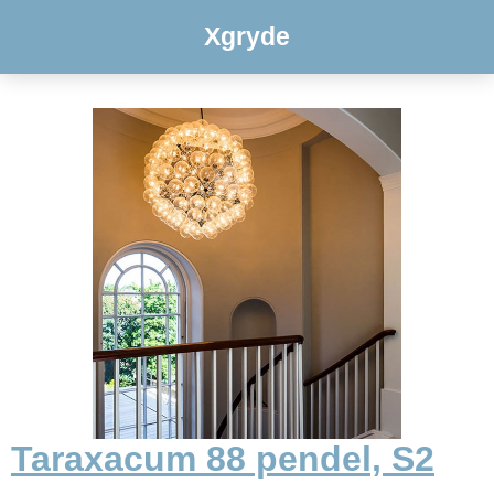
Xgryde
Taraxacum 88 pendel, S2