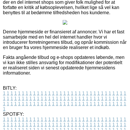
der en del internet shops som giver folk mulighed for at
forfatte en kritik af købsoplevelsen, hvilket lige så vel kan
benyttes til at bedømme tilfredsheden hos kunderne.
Denne hjemmeside er finansieret af annoncer. Vi har et fast
samarbejde med en hel del internet handler hvor vi
introducerer forretningernes tilbud, og opnår kommission når
en bruger fra vores hjemmeside realiserer et indkøb.
Fakta angående tilbud og e-shops opdateres løbende, men
vi kan ikke stilles ansvarlig for modifikationer der potentielt
er realiseret siden vi senest opdaterede hjemmesidens
informationer.
BITLY:
1
1
1
1
1
1
1
1
1
1
1
1
1
1
1
1
1
1
1
1
1
1
1
1
1
1
1
1
1
1
1
1
1
1
1
1
1
1
1
1
1
1
1
1
1
1
1
1
1
1
1
1
1
1
1
1
1
1
1
1
1
1
1
1
1
1
1
1
1
1
1
1
1
1
1
1
1
1
1
1
1
1
1
1
1
1
1
1
1
1
1
1
1
1
1
1
1
1
1
1
SPOTIFY:
1
1
1
1
1
1
1
1
1
1
1
1
1
1
1
1
1
1
1
1
1
1
1
1
1
1
1
1
1
1
1
1
1
1
1
1
1
1
1
1
1
1
1
1
1
1
1
1
1
1
1
1
1
1
1
1
1
1
1
1
1
1
1
1
1
1
1
1
1
1
1
1
1
1
1
1
1
1
1
1
1
1
1
1
1
1
1
1
1
1
1
1
1
1
1
1
1
1
1