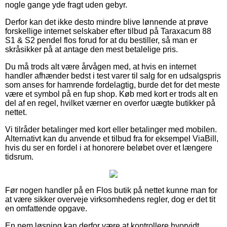
nogle gange yde fragt uden gebyr.
Derfor kan det ikke desto mindre blive lønnende at prøve
forskellige internet selskaber efter tilbud på Taraxacum 88
S1 & S2 pendel flos forud for at du bestiller, så man er
skråsikker på at antage den mest betalelige pris.
Du må trods alt være årvågen med, at hvis en internet
handler afhænder bedst i test varer til salg for en udsalgspris
som anses for hamrende fordelagtig, burde det for det meste
være et symbol på en fup shop. Køb med kort er trods alt en
del af en regel, hvilket værner en overfor uægte butikker på
nettet.
Vi tilråder betalinger med kort eller betalinger med mobilen.
Alternativt kan du anvende et tilbud fra for eksempel ViaBill,
hvis du ser en fordel i at honorere beløbet over et længere
tidsrum.
Før nogen handler på en Flos butik på nettet kunne man for
at være sikker overveje virksomhedens regler, dog er det tit
en omfattende opgave.
En nem løsning kan derfor være at kontrollere hvorvidt