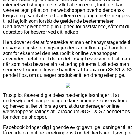
internet webshoppen er støttet af e-mærket, fordi det kan
være et tegn på at online webshoppen overholder dansk
lovgivning, samt at e-forhandleren en gang i mellem kigges
til af fagfolk som forstår de gældende bestemmelser.
Derudover giver det dig mulighed for assistance, såfremt du
udsættes for besvær ved dit indkøb.
Herudover er det at foretrække at man er hensynstagende til
de væsentligste retningslinjer der kan influere på handlen,
som for eksempel den returpolitik online webshoppen
anvender. I relation til det er det i øvrigt essesentielt, at man
når som helst bevarer sin kvittering på e-mail, således man
senere vil kunne eftervise handlen af Taraxacum 88 S1 & S2
pendel flos, om du søger produkter til en dreng eller pige.
Trustpilot forærer dig aldeles hæderlige løsninger til at
undersøge ret mange tidligere konsumenters observationer
og herved stiller vi forslag om, at du undersøger online
webshoppens ratings af Taraxacum 88 S1 & S2 pendel flos
forinden du shopper.
Facebook bringer dig lignende evigt gavnlige løsninger til at
få en idé om online forretningens kundetilfredshed. I øvrigt er