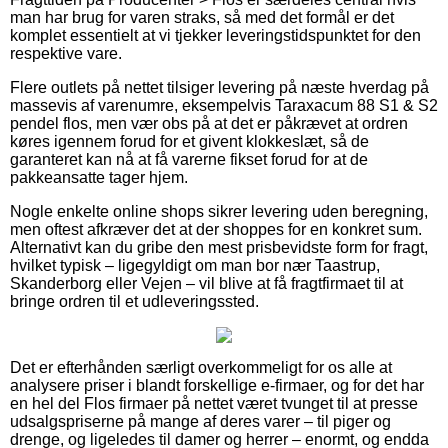
man har brug for varen straks, så med det formål er det
komplet essentielt at vi tjekker leveringstidspunktet for den
respektive vare.
Flere outlets på nettet tilsiger levering på næste hverdag på
massevis af varenumre, eksempelvis Taraxacum 88 S1 & S2
pendel flos, men vær obs på at det er påkrævet at ordren
køres igennem forud for et givent klokkeslæt, så de
garanteret kan nå at få varerne fikset forud for at de
pakkeansatte tager hjem.
Nogle enkelte online shops sikrer levering uden beregning,
men oftest afkræver det at der shoppes for en konkret sum.
Alternativt kan du gribe den mest prisbevidste form for fragt,
hvilket typisk – ligegyldigt om man bor nær Taastrup,
Skanderborg eller Vejen – vil blive at få fragtfirmaet til at
bringe ordren til et udleveringssted.
Det er efterhånden særligt overkommeligt for os alle at
analysere priser i blandt forskellige e-firmaer, og for det har
en hel del Flos firmaer på nettet været tvunget til at presse
udsalgspriserne på mange af deres varer – til piger og
drenge, og ligeledes til damer og herrer – enormt, og endda