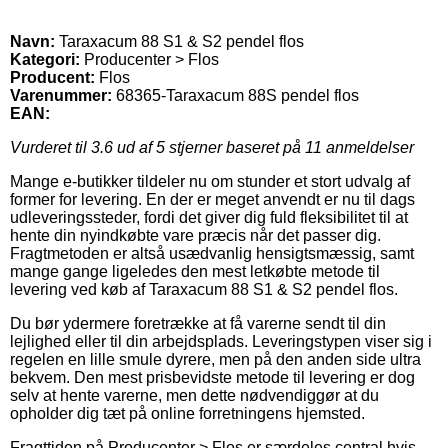
Navn:
Taraxacum 88 S1 & S2 pendel flos
Kategori:
Producenter > Flos
Producent:
Flos
Varenummer:
68365-Taraxacum 88S pendel flos
EAN:
Vurderet til
3.6
ud af 5 stjerner baseret på
11
anmeldelser
Mange e-butikker tildeler nu om stunder et stort udvalg af
former for levering. En der er meget anvendt er nu til dags
udleveringssteder, fordi det giver dig fuld fleksibilitet til at
hente din nyindkøbte vare præcis når det passer dig.
Fragtmetoden er altså usædvanlig hensigtsmæssig, samt
mange gange ligeledes den mest letkøbte metode til
levering ved køb af Taraxacum 88 S1 & S2 pendel flos.
Du bør ydermere foretrække at få varerne sendt til din
lejlighed eller til din arbejdsplads. Leveringstypen viser sig i
regelen en lille smule dyrere, men på den anden side ultra
bekvem. Den mest prisbevidste metode til levering er dog
selv at hente varerne, men dette nødvendiggør at du
opholder dig tæt på online forretningens hjemsted.
Fragttiden på Producenter > Flos er særdeles central hvis