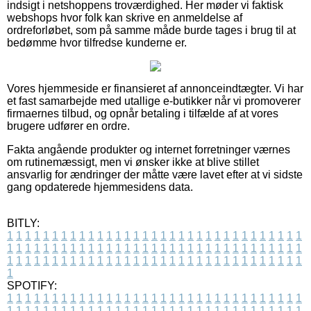
indsigt i netshoppens troværdighed. Her møder vi faktisk
webshops hvor folk kan skrive en anmeldelse af
ordreforløbet, som på samme måde burde tages i brug til at
bedømme hvor tilfredse kunderne er.
Vores hjemmeside er finansieret af annonceindtægter. Vi har
et fast samarbejde med utallige e-butikker når vi promoverer
firmaernes tilbud, og opnår betaling i tilfælde af at vores
brugere udfører en ordre.
Fakta angående produkter og internet forretninger værnes
om rutinemæssigt, men vi ønsker ikke at blive stillet
ansvarlig for ændringer der måtte være lavet efter at vi sidste
gang opdaterede hjemmesidens data.
BITLY:
1
1
1
1
1
1
1
1
1
1
1
1
1
1
1
1
1
1
1
1
1
1
1
1
1
1
1
1
1
1
1
1
1
1
1
1
1
1
1
1
1
1
1
1
1
1
1
1
1
1
1
1
1
1
1
1
1
1
1
1
1
1
1
1
1
1
1
1
1
1
1
1
1
1
1
1
1
1
1
1
1
1
1
1
1
1
1
1
1
1
1
1
1
1
1
1
1
1
1
1
SPOTIFY:
1
1
1
1
1
1
1
1
1
1
1
1
1
1
1
1
1
1
1
1
1
1
1
1
1
1
1
1
1
1
1
1
1
1
1
1
1
1
1
1
1
1
1
1
1
1
1
1
1
1
1
1
1
1
1
1
1
1
1
1
1
1
1
1
1
1