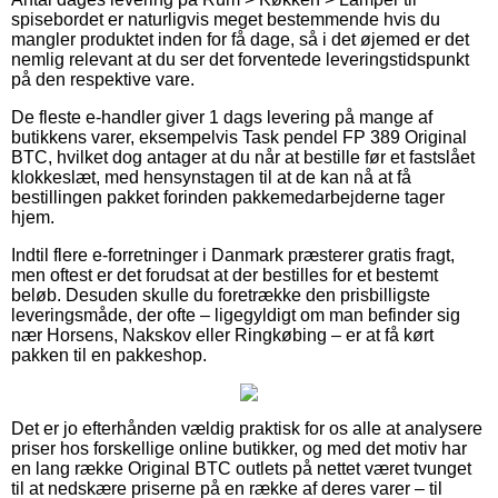
spisebordet er naturligvis meget bestemmende hvis du
mangler produktet inden for få dage, så i det øjemed er det
nemlig relevant at du ser det forventede leveringstidspunkt
på den respektive vare.
De fleste e-handler giver 1 dags levering på mange af
butikkens varer, eksempelvis Task pendel FP 389 Original
BTC, hvilket dog antager at du når at bestille før et fastslået
klokkeslæt, med hensynstagen til at de kan nå at få
bestillingen pakket forinden pakkemedarbejderne tager
hjem.
Indtil flere e-forretninger i Danmark præsterer gratis fragt,
men oftest er det forudsat at der bestilles for et bestemt
beløb. Desuden skulle du foretrække den prisbilligste
leveringsmåde, der ofte – ligegyldigt om man befinder sig
nær Horsens, Nakskov eller Ringkøbing – er at få kørt
pakken til en pakkeshop.
Det er jo efterhånden vældig praktisk for os alle at analysere
priser hos forskellige online butikker, og med det motiv har
en lang række Original BTC outlets på nettet været tvunget
til at nedskære priserne på en række af deres varer – til