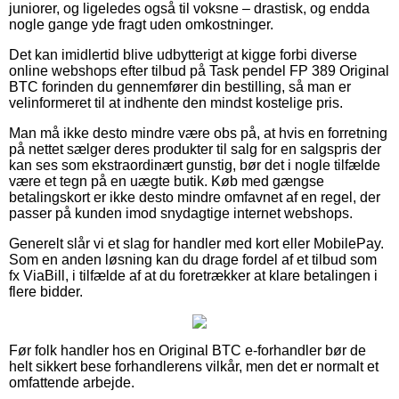
juniorer, og ligeledes også til voksne – drastisk, og endda
nogle gange yde fragt uden omkostninger.
Det kan imidlertid blive udbytterigt at kigge forbi diverse
online webshops efter tilbud på Task pendel FP 389 Original
BTC forinden du gennemfører din bestilling, så man er
velinformeret til at indhente den mindst kostelige pris.
Man må ikke desto mindre være obs på, at hvis en forretning
på nettet sælger deres produkter til salg for en salgspris der
kan ses som ekstraordinært gunstig, bør det i nogle tilfælde
være et tegn på en uægte butik. Køb med gængse
betalingskort er ikke desto mindre omfavnet af en regel, der
passer på kunden imod snydagtige internet webshops.
Generelt slår vi et slag for handler med kort eller MobilePay.
Som en anden løsning kan du drage fordel af et tilbud som
fx ViaBill, i tilfælde af at du foretrækker at klare betalingen i
flere bidder.
Før folk handler hos en Original BTC e-forhandler bør de
helt sikkert bese forhandlerens vilkår, men det er normalt et
omfattende arbejde.