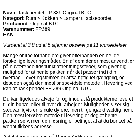
Navn:
Task pendel FP 389 Original BTC
Kategori:
Rum > Køkken > Lamper til spisebordet
Producent:
Original BTC
Varenummer:
FP389
EAN:
Vurderet til
3.8
ud af 5 stjerner baseret på
11
anmeldelser
Mange online forhandlere giver efterhånden en hel del
forskellige leveringsmåder. En af dem der er mest anvendt er
på nuværende tidspunkt afhentningssteder, som giver dig
mulighed for at hente pakken når det passer ind i din
hverdag. Leveringsformen er altså rigtig let gængelig, og
desuden også den mest prisbevidste metode til levering ved
køb af Task pendel FP 389 Original BTC.
Du kan ligeledes afveje for og imod at få produkterne leveret
til din bopæl eller til hvor du arbejder. Muligheden viser sig
sædvanligvis en smule dyrere, men til gengæld vældig nem.
Den mest letkøbte metode til levering er dog at hente
pakken selv, men den løsning er betinget af at du bor tæt på
webbutikkens adresse.
Antal dages levering på Rum > Køkken > Lamper til