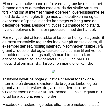
Et nemt alternativ kunne derfor være at granske om internet
forhandleren er e-mærket medlem, da det skulle være en
forsikring om at internet firmaet opererer i overensstemmelse
med de danske regler, tillige med at netbutikken nu og da
overværes af specialister der har meget erfaring med de
gældende regler. Desuden tilbydes du chance for bistand,
hvis du oplever dilemmaer i processen med din handel.
For øvrigt er det at foretrække at køber er hensynstagende til
de mest essentielle regler der indvirker på transaktionen, til
eksempel den returpolitik internet virksomheden tilsikrer. På
grund af dette er det også essesentielt, at man til enhver tid
beholder ens kvitteringsmail, så man i fremtiden kan
eftervise ordren af Task pendel FP 389 Original BTC,
ligegyldigt om man skal købe til en mand eller kvinde.
Trustpilot byder på nogle gunstige chancer for at kigge
nærmere på diverse eksisterende brugeres tanker og på
grund af dette foreslåes det, at du sonderer online
virksomhedens omtaler af Task pendel FP 389 Original BTC
forud for at du placerer din ordre.
Facebook præsterer ligeledes ultra habile metoder til at få