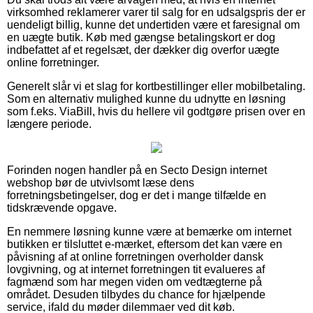
virksomhed reklamerer varer til salg for en udsalgspris der er
uendeligt billig, kunne det undertiden være et faresignal om
en uægte butik. Køb med gængse betalingskort er dog
indbefattet af et regelsæt, der dækker dig overfor uægte
online forretninger.
Generelt slår vi et slag for kortbestillinger eller mobilbetaling.
Som en alternativ mulighed kunne du udnytte en løsning
som f.eks. ViaBill, hvis du hellere vil godtgøre prisen over en
længere periode.
Forinden nogen handler på en Secto Design internet
webshop bør de utvivlsomt læse dens
forretningsbetingelser, dog er det i mange tilfælde en
tidskrævende opgave.
En nemmere løsning kunne være at bemærke om internet
butikken er tilsluttet e-mærket, eftersom det kan være en
påvisning af at online forretningen overholder dansk
lovgivning, og at internet forretningen tit evalueres af
fagmænd som har megen viden om vedtægterne på
området. Desuden tilbydes du chance for hjælpende
service, ifald du møder dilemmaer ved dit køb.