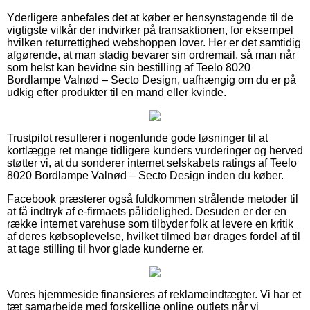
Yderligere anbefales det at køber er hensynstagende til de
vigtigste vilkår der indvirker på transaktionen, for eksempel
hvilken returrettighed webshoppen lover. Her er det samtidig
afgørende, at man stadig bevarer sin ordremail, så man når
som helst kan bevidne sin bestilling af Teelo 8020
Bordlampe Valnød – Secto Design, uafhængig om du er på
udkig efter produkter til en mand eller kvinde.
Trustpilot resulterer i nogenlunde gode løsninger til at
kortlægge ret mange tidligere kunders vurderinger og herved
støtter vi, at du sonderer internet selskabets ratings af Teelo
8020 Bordlampe Valnød – Secto Design inden du køber.
Facebook præsterer også fuldkommen strålende metoder til
at få indtryk af e-firmaets pålidelighed. Desuden er der en
række internet varehuse som tilbyder folk at levere en kritik
af deres købsoplevelse, hvilket tilmed bør drages fordel af til
at tage stilling til hvor glade kunderne er.
Vores hjemmeside finansieres af reklameindtægter. Vi har et
tæt samarbejde med forskellige online outlets når vi