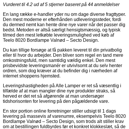
Vurderet til
4.2
ud af 5 stjerner baseret på
44
anmeldelser
En lang række e-handler yder nu om dage diverse fragttyper.
Den mest moderne er efterhånden udleveringssteder, fordi
du dermed nemt kan hente dine nye varer når det passer dig
bedst. Metoden er altså særligt hensigtsmæssig, og typisk
tilmed den mest letkøbte leveringsmulighed ved køb af
Teelo 8020 Bordlampe Valnød – Secto Design.
Du kan tillige forsøge at få pakken leveret til din privatbolig
eller til hvor du arbejder. Den bliver som regel en tand mere
omkostningsfuld, men samtidig vældig enkel. Den mest
prisbevidste leveringsmanér er utvivlsomt at du selv henter
ordren, som dog kræver at du befinder dig i nærheden af
internet shoppens hjemsted.
Leveringshastigheden på Alle Lamper er ret så væsentlig i
tilfælde af at man mangler dine nye produkter straks, så
herved er det ret så afgørende at man undersøger
tidshorisonten for levering på den pågældende vare.
En stor portion online forretninger stiller udsigt til 1 dags
levering på massevis af varenumre, eksempelvis Teelo 8020
Bordlampe Valnød – Secto Design, som trods alt stiller krav
om at bestillingen fuldbyrdes før et konkret klokkeslæt, så de