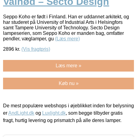
Valnød – Secto Design
Seppo Koho er født i Finland. Han er uddannet arkitekt, og
har studeret på University of Industrial Arts i Helsingfors
samt Tampere University of Technology. Secto Design
lampeserien, som Seppo Koho er manden bag, omfatter
pendler, væglamper, gu
(Læs mere)
2896
kr.
(Vis fragtpris)
Læs mere »
Køb nu »
De mest populære webshops i øjeblikket inden for belysning
er
AndLight.dk
og
Luxlight.dk
, som begge tilbyder gratis
fragt, hurtig levering og prismatch på alle deres lamper.