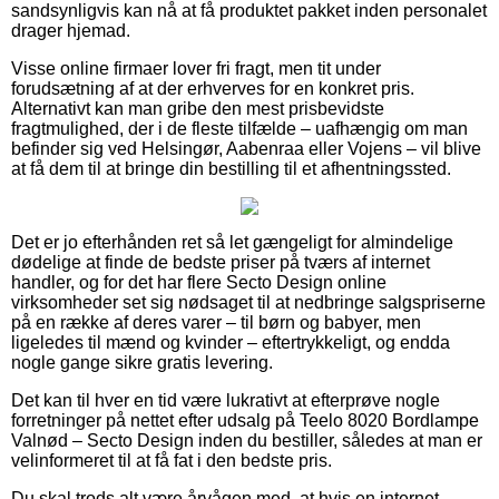
sandsynligvis kan nå at få produktet pakket inden personalet
drager hjemad.
Visse online firmaer lover fri fragt, men tit under
forudsætning af at der erhverves for en konkret pris.
Alternativt kan man gribe den mest prisbevidste
fragtmulighed, der i de fleste tilfælde – uafhængig om man
befinder sig ved Helsingør, Aabenraa eller Vojens – vil blive
at få dem til at bringe din bestilling til et afhentningssted.
Det er jo efterhånden ret så let gængeligt for almindelige
dødelige at finde de bedste priser på tværs af internet
handler, og for det har flere Secto Design online
virksomheder set sig nødsaget til at nedbringe salgspriserne
på en række af deres varer – til børn og babyer, men
ligeledes til mænd og kvinder – eftertrykkeligt, og endda
nogle gange sikre gratis levering.
Det kan til hver en tid være lukrativt at efterprøve nogle
forretninger på nettet efter udsalg på Teelo 8020 Bordlampe
Valnød – Secto Design inden du bestiller, således at man er
velinformeret til at få fat i den bedste pris.
Du skal trods alt være årvågen med, at hvis en internet