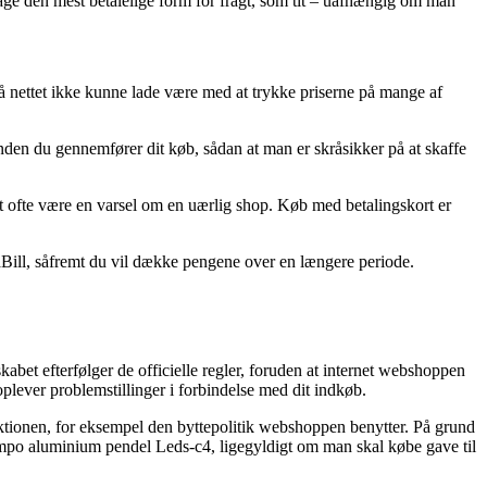
 tage den mest betalelige form for fragt, som tit – uafhængig om man
på nettet ikke kunne lade være med at trykke priserne på mange af
den du gennemfører dit køb, sådan at man er skråsikker på at skaffe
et ofte være en varsel om en uærlig shop. Køb med betalingskort er
aBill, såfremt du vil dække pengene over en længere periode.
abet efterfølger de officielle regler, foruden at internet webshoppen
plever problemstillinger i forbindelse med dit indkøb.
ktionen, for eksempel den byttepolitik webshoppen benytter. På grund
 Tempo aluminium pendel Leds-c4, ligegyldigt om man skal købe gave til