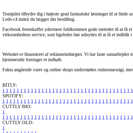
Trustpilot tilbyder dig i højeste grad fantastiske løsninger til at find
Leds-c4 inden du lægger din bestilling.
Facebook fremskaffer ydermere fuldkommen gode metoder til at få et ki
virksomhedens service, som ligeledes bør udnyttes til at få et indblik i
Websitet er finansieret af reklameindtægter. Vi har faste samarbejder
hjemmeside foretager et indkøb.
Fakta angående varer og online shops understøttes rutinemæssigt, men v
BITLY:
1
1
1
1
1
1
1
1
1
1
1
1
1
1
1
1
1
1
1
1
1
1
1
1
1
1
1
1
1
1
1
1
1
1
1
1
1
SPOTIFY:
1
1
1
1
1
1
1
1
1
1
1
1
1
1
1
1
1
1
1
1
1
1
1
1
1
1
1
1
1
1
1
1
1
1
1
1
1
CUTTLY BIO:
1
1
1
1
1
1
1
1
1
1
1
1
1
1
1
1
1
1
1
1
1
1
1
1
1
1
1
1
1
1
1
1
1
1
1
1
1
1
CUTTLY OLD:
1