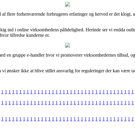
e ud af flere forhenværende forbrugeres erfaringer og herved er det klogt
g ind i online virksomhedens pålidelighed. Herinde ser vi endda outlet
 hvor tilfredse kunderne er.
 med en gruppe e-handler hvor vi promoverer virksomhedernes tilbud, og 
i ønsker ikke at blive stillet ansvarlig for reguleringer der kan være 
1
1
1
1
1
1
1
1
1
1
1
1
1
1
1
1
1
1
1
1
1
1
1
1
1
1
1
1
1
1
1
1
1
1
1
1
1
1
1
1
1
1
1
1
1
1
1
1
1
1
1
1
1
1
1
1
1
1
1
1
1
1
1
1
1
1
1
1
1
1
1
1
1
1
1
1
1
1
1
1
1
1
1
1
1
1
1
1
1
1
1
1
1
1
1
1
1
1
1
1
1
1
1
1
1
1
1
1
1
1
1