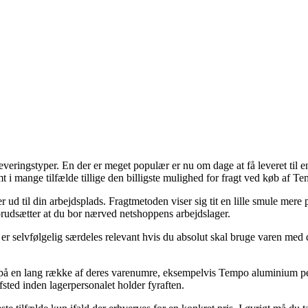
eringstyper. En der er meget populær er nu om dage at få leveret til en p
t i mange tilfælde tillige den billigste mulighed for fragt ved køb af
er ud til din arbejdsplads. Fragtmetoden viser sig tit en lille smule mer
orudsætter at du bor nærved netshoppens arbejdslager.
selvfølgelig særdeles relevant hvis du absolut skal bruge varen med de
ng på en lang række af deres varenumre, eksempelvis Tempo aluminium pen
afsted inden lagerpersonalet holder fyraften.