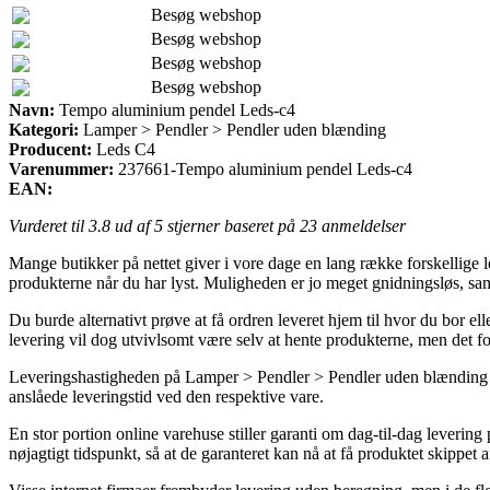
Besøg webshop
Besøg webshop
Besøg webshop
Besøg webshop
Navn:
Tempo aluminium pendel Leds-c4
Kategori:
Lamper > Pendler > Pendler uden blænding
Producent:
Leds C4
Varenummer:
237661-Tempo aluminium pendel Leds-c4
EAN:
Vurderet til
3.8
ud af 5 stjerner baseret på
23
anmeldelser
Mange butikker på nettet giver i vore dage en lang række forskellige lev
produkterne når du har lyst. Muligheden er jo meget gnidningsløs, sam
Du burde alternativt prøve at få ordren leveret hjem til hvor du bor ell
levering vil dog utvivlsomt være selv at hente produkterne, men det f
Leveringshastigheden på Lamper > Pendler > Pendler uden blænding er 
anslåede leveringstid ved den respektive vare.
En stor portion online varehuse stiller garanti om dag-til-dag leveri
nøjagtigt tidspunkt, så at de garanteret kan nå at få produktet skippet 