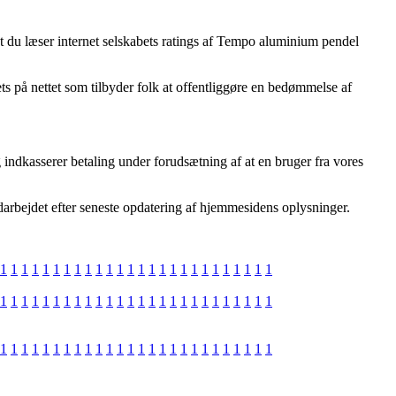
, at du læser internet selskabets ratings af Tempo aluminium pendel
s på nettet som tilbyder folk at offentliggøre en bedømmelse af
indkasserer betaling under forudsætning af at en bruger fra vores
udarbejdet efter seneste opdatering af hjemmesidens oplysninger.
1
1
1
1
1
1
1
1
1
1
1
1
1
1
1
1
1
1
1
1
1
1
1
1
1
1
1
1
1
1
1
1
1
1
1
1
1
1
1
1
1
1
1
1
1
1
1
1
1
1
1
1
1
1
1
1
1
1
1
1
1
1
1
1
1
1
1
1
1
1
1
1
1
1
1
1
1
1