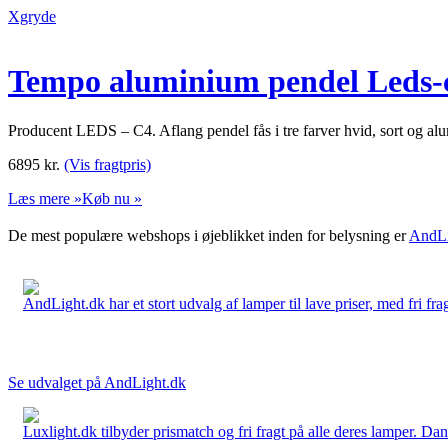
Xgryde
Tempo aluminium pendel Leds-
Producent LEDS – C4. Aflang pendel fås i tre farver hvid, sort og al
6895
kr.
(Vis fragtpris)
Læs mere »
Køb nu »
De mest populære webshops i øjeblikket inden for belysning er
AndLi
AndLight.dk har et stort udvalg af lamper til lave priser, med fri frag
Se udvalget på AndLight.dk
Luxlight.dk tilbyder prismatch og fri fragt på alle deres lamper. D