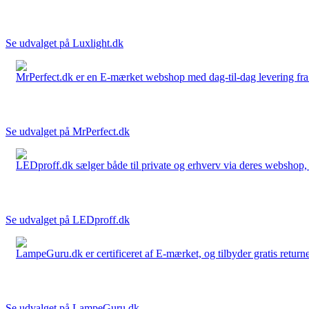
Se udvalget på Luxlight.dk
MrPerfect.dk er en E-mærket webshop med dag-til-dag levering fra der
Se udvalget på MrPerfect.dk
LEDproff.dk sælger både til private og erhverv via deres webshop, h
Se udvalget på LEDproff.dk
LampeGuru.dk er certificeret af E-mærket, og tilbyder gratis returne
Se udvalget på LampeGuru.dk