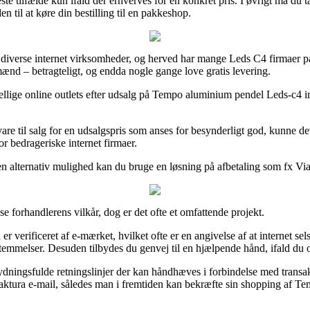
ste tilfælde kun ifald der erhverves for en konkret pris. I øvrigt må du
n til at køre din bestilling til en pakkeshop.
 fra diverse internet virksomheder, og herved har mange Leds C4 firmaer 
mænd – betragteligt, og endda nogle gange love gratis levering.
llige online outlets efter udsalg på Tempo aluminium pendel Leds-c4 in
are til salg for en udsalgspris som anses for besynderligt god, kunne d
r bedrageriske internet firmaer.
n alternativ mulighed kan du bruge en løsning på afbetaling som fx Vi
forhandlerens vilkår, dog er det ofte et omfattende projekt.
erificeret af e-mærket, hvilket ofte er en angivelse af at internet selsk
temmelser. Desuden tilbydes du genvej til en hjælpende hånd, ifald du o
dningsfulde retningslinjer der kan håndhæves i forbindelse med transa
ns faktura e-mail, således man i fremtiden kan bekræfte sin shopping af