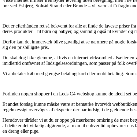
Visse internet firmaer frembyder levering uden beregning, men i de fle
bor ved Esbjerg, Solrød Strand eller Brande – vil være at få fragtmande
Det er efterhånden ret så bekvemt for alle at finde de laveste priser
deres produkter – til børn og babyer, og samtidig også til kvinder og 
Derfor kan det immervæk blive gavnligt at se nærmere på nogle forske
sig den prisbilligste pris.
Du skal dog ikke glemme, at hvis en internet virksomhed afsætter en v
imidlertid omfavnet af Indsigelsesordningen, som passer på folk overfo
Vi anbefaler køb med gængse betalingskort eller mobilbetaling. Som e
Forinden nogen shopper i en Leds C4 webshop kunne de ideelt set bese 
Et andet forslag kunne måske være at bemærke hvorvidt webbutikken er v
regelmæssigt overvåges af eksperter der har indsigt i de gældende bes
Herudover tilråder vi at du er oppe på mærkerne omkring de mest bety
af dette er det virkelig afgørende, at man til enhver tid opbevarer e
en dreng eller pige.