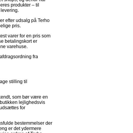
res produkter – til
levering.
er efter udsalg på Terho
elige pris.
st varer for en pris som
e betalingskort er
line varehuse.
 afdragsordning fra
e stilling til
dkendt, som bør være en
bbutikken lejlighedsvis
udsættes for
gsfulde bestemmelser der
hæng er det ydermere