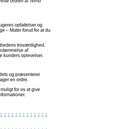
vise ordren af Terho
rugeres opfattelser og
ge – Mater forud for at du
somhedens troværdighed.
 bedømmelse af
e kunders oplevelser.
tlets og præsenterer
tager en ordre.
muligt for os at give
nformationer.
1
1
1
1
1
1
1
1
1
1
1
1
1