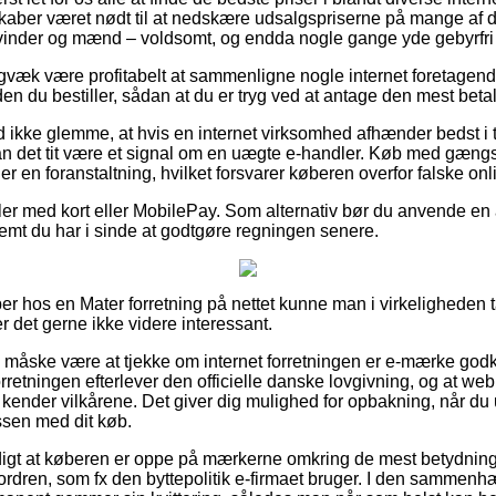
aber været nødt til at nedskære udsalgspriserne på mange af de
l kvinder og mænd – voldsomt, og endda nogle gange yde gebyrfri 
igvæk være profitabelt at sammenligne nogle internet foretagend
n du bestiller, sådan at du er tryg ved at antage den mest betal
 ikke glemme, at hvis en internet virksomhed afhænder bedst i te
 kan det tit være et signal om en uægte e-handler. Køb med gængs
r en foranstaltning, hvilket forsvarer køberen overfor falske on
dler med kort eller MobilePay. Som alternativ bør du anvende en
remt du har i sinde at godtgøre regningen senere.
r hos en Mater forretning på nettet kunne man i virkeligheden tag
er det gerne ikke videre interessant.
e måske være at tjekke om internet forretningen er e-mærke go
forretningen efterlever den officielle danske lovgivning, og at we
 kender vilkårene. Det giver dig mulighed for opbakning, når du 
ssen med dit køb.
ærdigt at køberen er oppe på mærkerne omkring de mest betydnin
ordren, som fx den byttepolitik e-firmaet bruger. I den sammen