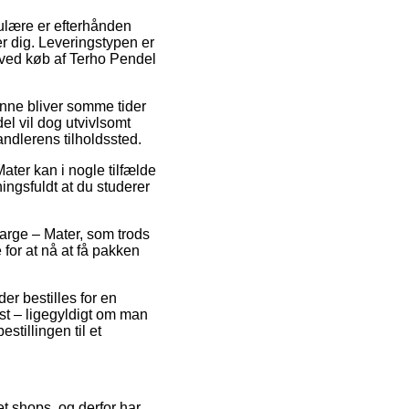
pulære er efterhånden
r dig. Leveringstypen er
t ved køb af Terho Pendel
Denne bliver somme tider
el vil dog utvivlsomt
andlerens tilholdssted.
ter kan i nogle tilfælde
ingsfuldt at du studerer
arge – Mater, som trods
 for at nå at få pakken
der bestilles for en
st – ligegyldigt om man
stillingen til et
net shops, og derfor har