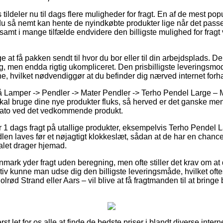
 tildeler nu til dags flere muligheder for fragt. En af de mest po
du så nemt kan hente de nyindkøbte produkter lige når det passe
l, samt i mange tilfælde endvidere den billigste mulighed for frag
e at få pakken sendt til hvor du bor eller til din arbejdsplads. 
, men endda rigtig ukompliceret. Den prisbilligste leveringsmod
e, hvilket nødvendiggør at du befinder dig nærved internet forh
Lamper -> Pendler -> Mater Pendler -> Terho Pendel Large – Ma
skal bruge dine nye produkter fluks, så herved er det ganske men
dato ved det vedkommende produkt.
 1 dags fragt på utallige produkter, eksempelvis Terho Pendel L
dlen laves før et nøjagtigt klokkeslæt, sådan at de har en chance
nalet drager hjemad.
anmark yder fragt uden beregning, men ofte stiller det krav om at 
iv kunne man udse dig den billigste leveringsmåde, hvilket ofte
rød Strand eller Aars – vil blive at få fragtmanden til at bringe be
st let for os alle at finde de bedste priser i blandt diverse inter