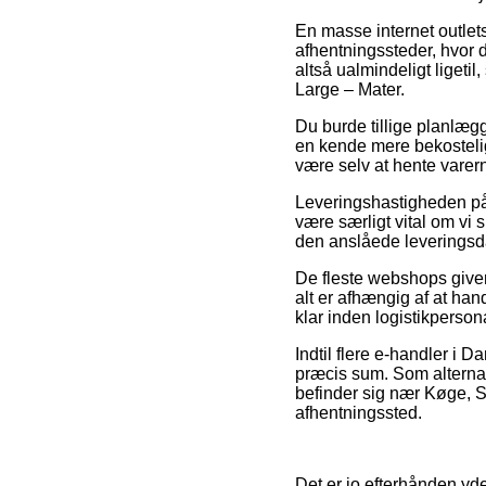
En masse internet outlets
afhentningssteder, hvor 
altså ualmindeligt ligeti
Large – Mater.
Du burde tillige planlægg
en kende mere bekostelig
være selv at hente varern
Leveringshastigheden på 
være særligt vital om vi 
den anslåede leverings
De fleste webshops giver
alt er afhængig af at han
klar inden logistikperso
Indtil flere e-handler i D
præcis sum. Som alternat
befinder sig nær Køge, Sol
afhentningssted.
Det er jo efterhånden yder