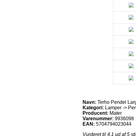
Navn:
Terho Pendel Lar
Kategori:
Lamper -> Pend
Producent:
Mater
Varenummer:
9936098
EAN:
5704794023044
Vurderet til
4.1
ud af 5 st