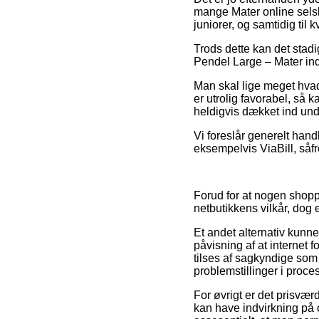
mange Mater online selsk
juniorer, og samtidig ti
Trods dette kan det stad
Pendel Large – Mater inde
Man skal lige meget hvad
er utrolig favorabel, så
heldigvis dækket ind unde
Vi foreslår generelt han
eksempelvis ViaBill, såf
Forud for at nogen shoppe
netbutikkens vilkår, dog 
Et andet alternativ kunn
påvisning af at internet 
tilses af sagkyndige som
problemstillinger i proce
For øvrigt er det prisv
kan have indvirkning på 