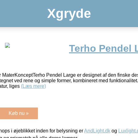
Xgryde
Terho Pendel 
r MaterKonceptTerho Pendel Large er designet af den finske de
gnet ved rene og simple former, kombineret med funktionalitet.
atur, liges
(Læs mere)
Køb nu »
ps i øjeblikket inden for belysning er
AndLight.dk
og
Luxlight.