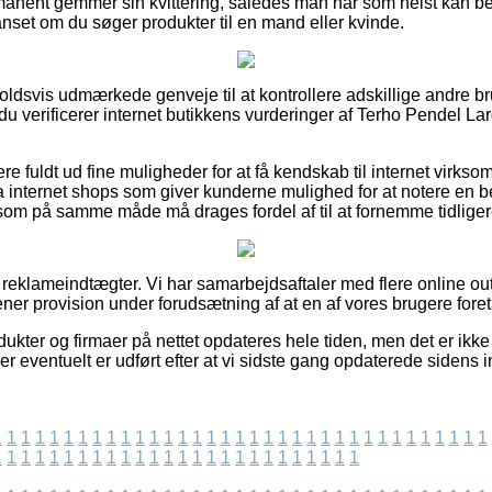
manent gemmer sin kvittering, således man når som helst kan be
nset om du søger produkter til en mand eller kvinde.
orholdsvis udmærkede genveje til at kontrollere adskillige andre b
du verificerer internet butikkens vurderinger af Terho Pendel Lar
re fuldt ud fine muligheder for at få kendskab til internet virk
a internet shops som giver kunderne mulighed for at notere en
om på samme måde må drages fordel af til at fornemme tidliger
f reklameindtægter. Vi har samarbejdsaftaler med flere online ou
ener provision under forudsætning af at en af vores brugere fore
kter og firmaer på nettet opdateres hele tiden, men det er ikke 
der eventuelt er udført efter at vi sidste gang opdaterede sidens i
1
1
1
1
1
1
1
1
1
1
1
1
1
1
1
1
1
1
1
1
1
1
1
1
1
1
1
1
1
1
1
1
1
1
1
1
1
1
1
1
1
1
1
1
1
1
1
1
1
1
1
1
1
1
1
1
1
1
1
1
1