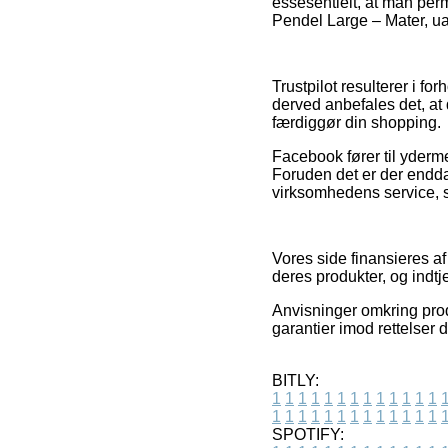
essesentielt, at man per
Pendel Large – Mater, ua
Trustpilot resulterer i f
derved anbefales det, at 
færdiggør din shopping.
Facebook fører til yderme
Foruden det er der endd
virksomhedens service, s
Vores side finansieres a
deres produkter, og indtj
Anvisninger omkring produ
garantier imod rettelser 
BITLY:
1
1
1
1
1
1
1
1
1
1
1
1
1
1
1
1
1
1
1
1
1
1
1
1
1
1
SPOTIFY: