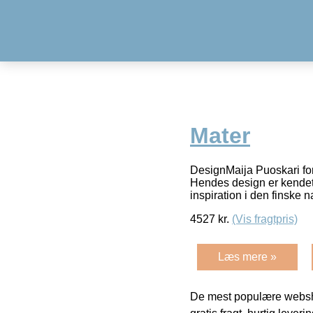
Mater
DesignMaija Puoskari fo
Hendes design er kendete
inspiration i den finske n
4527
kr.
(Vis fragtpris)
Læs mere »
De mest populære websho