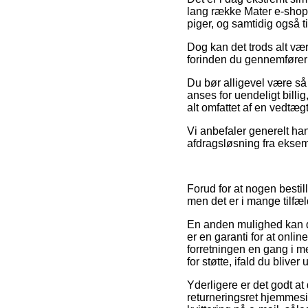
lang række Mater e-shops
piger, og samtidig også 
Dog kan det trods alt vær
forinden du gennemfører d
Du bør alligevel være så 
anses for uendeligt billi
alt omfattet af en vedtæ
Vi anbefaler generelt ha
afdragsløsning fra eksemp
Forud for at nogen besti
men det er i mange tilfæ
En anden mulighed kan de
er en garanti for at onli
forretningen en gang i m
for støtte, ifald du blive
Yderligere er det godt at
returneringsret hjemmesi