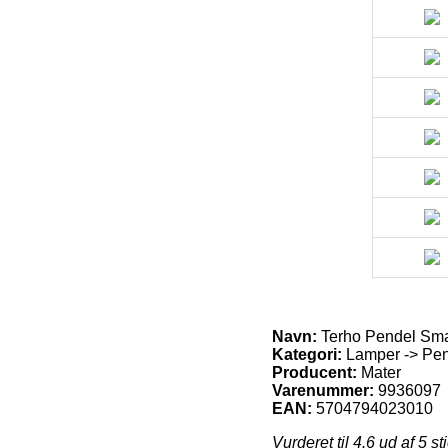
Navn:
Terho Pendel Sma
Kategori:
Lamper -> Pend
Producent:
Mater
Varenummer:
9936097
EAN:
5704794023010
Vurderet til
4.6
ud af 5 st