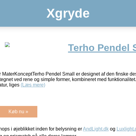
Xgryde
Terho Pendel 
r MaterKonceptTerho Pendel Small er designet af den finske de
gnet ved rene og simple former, kombineret med funktionalitet.
atur, liges
(Læs mere)
Køb nu »
ps i øjeblikket inden for belysning er
AndLight.dk
og
Luxlight.