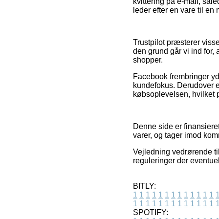
kvittering på e-mail, så
leder efter en vare til en
Trustpilot præsterer vis
den grund går vi ind for,
shopper.
Facebook frembringer yde
kundefokus. Derudover er
købsoplevelsen, hvilket 
Denne side er finansieret
varer, og tager imod komm
Vejledning vedrørende ti
reguleringer der eventuel
BITLY:
1
1
1
1
1
1
1
1
1
1
1
1
1
1
1
1
1
1
1
1
1
1
1
1
1
1
SPOTIFY: