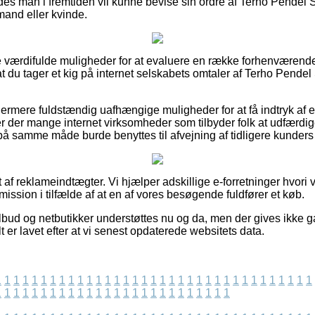
ledes man i fremtiden vil kunne bevise sin ordre af Terho Pendel
 mand eller kvinde.
se værdifulde muligheder for at evaluere en række forhenværende
 at du tager et kig på internet selskabets omtaler af Terho Pende
rmere fuldstændig uafhængige muligheder for at få indtryk af 
 der mange internet virksomheder som tilbyder folk at udfærdig
på samme måde burde benyttes til afvejning af tidligere kunders
 af reklameindtægter. Vi hjælper adskillige e-forretninger hvori
ission i tilfælde af at en af vores besøgende fuldfører et køb.
lbud og netbutikker understøttes nu og da, men der gives ikke g
t er lavet efter at vi senest opdaterede websitets data.
1
1
1
1
1
1
1
1
1
1
1
1
1
1
1
1
1
1
1
1
1
1
1
1
1
1
1
1
1
1
1
1
1
1
1
1
1
1
1
1
1
1
1
1
1
1
1
1
1
1
1
1
1
1
1
1
1
1
1
1
1