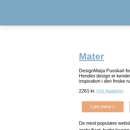
Mater
DesignMaija Puoskari fo
Hendes design er kendete
inspiration i den finske n
2261
kr.
(Vis fragtpris)
Læs mere »
De mest populære websho