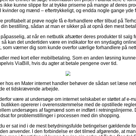
 ikke kunne slippe for at trykke priserne på mange af deres prod
til kvinder og mænd – eftertrykkeligt, og endda nogle gange yde 
e profitabelt at prøve nogle få e-forhandlere efter tilbud på Ter
in bestilling, sådan at man er sikker på at opnå den mest betale
påpasselig, at når en netbutik afsætter deres produkter til salg 
g, så kan det undertiden være en indikator for en snydagtig online
gt, som værner dig som kunde overfor uærlige forhandlere på nett
ndler med kort eller mobilbetaling. Som en anden løsning kunn
elvis ViaBill, hvis du agter at betale pengene over tid.
ller hos en Mater internet handler behøver de sådan set læse net
lde et tidskrævende arbejde.
rfor være at undersøge om internet selskabet er støttet af e-mæ
ne butikken opererer i overensstemmelse med de opstillede regler,
ellem undersøges af fagmænd som er indført i retningslinjerne
r udsat for problemstillinger i processen med din shopping.
 du er sat ind i de mest betydningsfulde betingelser gældende fo
den anvender. I den forbindelse er det tilmed afgørende, at man 