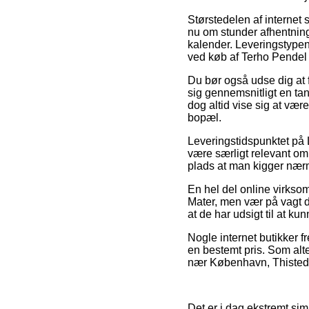
Størstedelen af internet 
nu om stunder afhentning
kalender. Leveringstypen
ved køb af Terho Pendel 
Du bør også udse dig at f
sig gennemsnitligt en ta
dog altid vise sig at vær
bopæl.
Leveringstidspunktet på 
være særligt relevant om 
plads at man kigger nær
En hel del online virkso
Mater, men vær på vagt da
at de har udsigt til at k
Nogle internet butikker f
en bestemt pris. Som alt
nær København, Thisted el
Det er i dag ekstremt sim