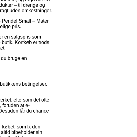
ukter – til drenge og
fragt uden omkostninger.
ho Pendel Small – Mater
lige pris.
for en salgspris som
 butik. Kortkøb er trods
et.
e du bruge en
butikkens betingelser,
rket, eftersom det ofte
 foruden at e-
. Desuden får du chance
r købet, som fx den
altid bibeholder sin