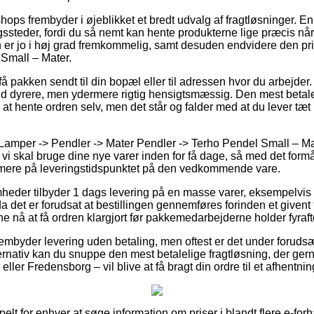
shops frembyder i øjeblikket et bredt udvalg af fragtløsninger. 
ssteder, fordi du så nemt kan hente produkterne lige præcis når 
 er jo i høj grad fremkommelig, samt desuden endvidere den pri
Small – Mater.
å pakken sendt til din bopæl eller til adressen hvor du arbejde
nd dyrere, men ydermere rigtig hensigtsmæssig. Den mest betaleli
e at hente ordren selv, men det står og falder med at du lever tæt
Lamper -> Pendler -> Mater Pendler -> Terho Pendel Small – Mat
vi skal bruge dine nye varer inden for få dage, så med det formål
mere på leveringstidspunktet på den vedkommende vare.
mheder tilbyder 1 dags levering på en masse varer, eksempelvi
 det er forudsat at bestillingen gennemføres forinden et givent
unne nå at få ordren klargjort før pakkemedarbejderne holder fyraft
rembyder levering uden betaling, men oftest er det under forudsæt
ernativ kan du snuppe den mest betalelige fragtløsning, der ger
ler Fredensborg – vil blive at få bragt din ordre til et afhentnin
pelt for enhver at søge information om priser i blandt flere e-for