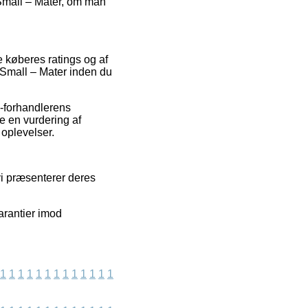
 Small – Mater, om man
 køberes ratings og af
l Small – Mater inden du
e-forhandlerens
e en vurdering af
 oplevelser.
 vi præsenterer deres
arantier imod
1
1
1
1
1
1
1
1
1
1
1
1
1