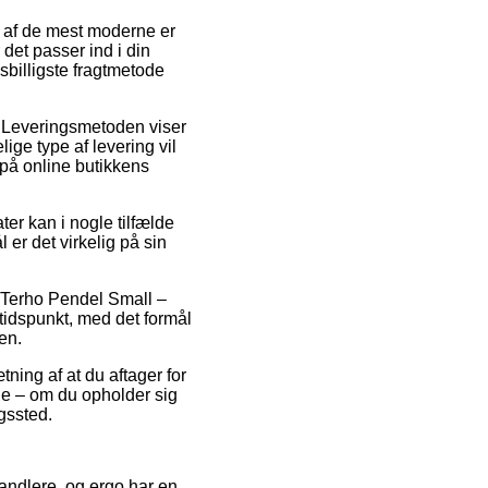
En af de mest moderne er
det passer ind i din
sbilligste fragtmetode
r. Leveringsmetoden viser
ge type af levering vil
 på online butikkens
er kan i nogle tilfælde
 er det virkelig på sin
s Terho Pendel Small –
 tidspunkt, med det formål
en.
ning af at du aftager for
ne – om du opholder sig
gssted.
handlere, og ergo har en