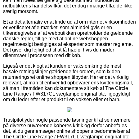
kan man ideelt set gøre sig bekendt med indholdet af
netbutikkens handelsvilkår, det er dog i mange tilfælde ikke
særlig morsomt.
Et andet alternativ er at finde ud af om internet virksomheden
er verificeret af e-mærket, som almindeligvis er en
tilkendegivelse af at webbutikken opretholder de gældende
danske regler, tillige med at online webshoppen
regelmæssigt besigtiges af eksperter som mestrer reglerne.
Det giver dig lejlighed til at få hjælp, hvis du møder
dilemmaer i processen med dit køb.
Ligeså er det klogt at kunden er vaks omkring de mest
basale retningslinjer gældende for ordren, som fx den
returneringsret online shoppen tilbyder. Her er det virkelig
relevant, at man til enhver tid opbevarer ens kvitteringsmail,
så man i fremtiden kan dokumentere sit køb af The Circle
Line Range / FW317CL væglampe original btc, ligegyldigt
om du leder efter et produkt til en voksen eller et barn.
Trustpilot yder nogle passende løsninger til at se nærmere
på diverse nuværende køberes kritik og derfor anbefales
det, at du gennemsøger online shoppens bedømmelser af
The Circle Line Range / FW317CL væglampe original btc