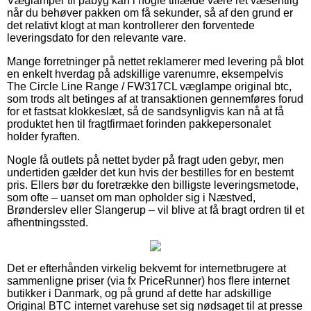
Væglamper til påbyg kan i nogle tilfælde være ret væsentlig
når du behøver pakken om få sekunder, så af den grund er
det relativt klogt at man kontrollerer den forventede
leveringsdato for den relevante vare.
Mange forretninger på nettet reklamerer med levering på blot
en enkelt hverdag på adskillige varenumre, eksempelvis
The Circle Line Range / FW317CL væglampe original btc,
som trods alt betinges af at transaktionen gennemføres forud
for et fastsat klokkeslæt, så de sandsynligvis kan nå at få
produktet hen til fragtfirmaet forinden pakkepersonalet
holder fyraften.
Nogle få outlets på nettet byder på fragt uden gebyr, men
undertiden gælder det kun hvis der bestilles for en bestemt
pris. Ellers bør du foretrække den billigste leveringsmetode,
som ofte – uanset om man opholder sig i Næstved,
Brønderslev eller Slangerup – vil blive at få bragt ordren til et
afhentningssted.
Det er efterhånden virkelig bekvemt for internetbrugere at
sammenligne priser (via fx PriceRunner) hos flere internet
butikker i Danmark, og på grund af dette har adskillige
Original BTC internet varehuse set sig nødsaget til at presse