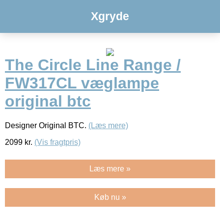
Xgryde
The Circle Line Range /
FW317CL væglampe
original btc
Designer Original BTC.
(Læs mere)
2099
kr.
(Vis fragtpris)
Læs mere »
Køb nu »