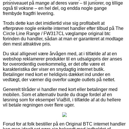
prisniveauet på mange af deres varer – til juniorer, og tillige
også til voksne – en hel del, og endda nogle gange
frembyde fragtfri levering.
Trods dette kan det imidlertid vise sig profitabelt at
efterprøve nogle enkelte internet handler efter tilbud på The
Circle Line Range / FW317CL væglampe original btc
forinden du handler, sådan at man er garanteret at modtage
den mest attraktive pris.
Du skal alligevel være årvågen med, at i tilfælde af at en
webshop reklamerer produkter til en udsalgspris der anses
for overordentlig overkommelig, er det ofte være et
karakteristika der viser en snydagtig internet butik.
Betalinger med kort er heldigvis dækket ind under en
vedtægt, der værner dig overfor uægte outlets på nettet.
Generelt tilråder vi handler med kort eller betalinger med
mobilen. Som et alternativ burde du drage fordel af en
løsning som for eksempel ViaBill, i tilfælde af at du hellere
vil betale regningen over flere uger.
Forud for at folk bestiller på en Original BTC internet handler