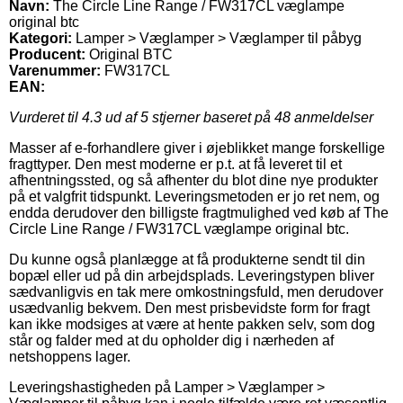
Navn:
The Circle Line Range / FW317CL væglampe
original btc
Kategori:
Lamper > Væglamper > Væglamper til påbyg
Producent:
Original BTC
Varenummer:
FW317CL
EAN:
Vurderet til
4.3
ud af 5 stjerner baseret på
48
anmeldelser
Masser af e-forhandlere giver i øjeblikket mange forskellige
fragttyper. Den mest moderne er p.t. at få leveret til et
afhentningssted, og så afhenter du blot dine nye produkter
på et valgfrit tidspunkt. Leveringsmetoden er jo ret nem, og
endda derudover den billigste fragtmulighed ved køb af The
Circle Line Range / FW317CL væglampe original btc.
Du kunne også planlægge at få produkterne sendt til din
bopæl eller ud på din arbejdsplads. Leveringstypen bliver
sædvanligvis en tak mere omkostningsfuld, men derudover
usædvanlig bekvem. Den mest prisbevidste form for fragt
kan ikke modsiges at være at hente pakken selv, som dog
står og falder med at du opholder dig i nærheden af
netshoppens lager.
Leveringshastigheden på Lamper > Væglamper >