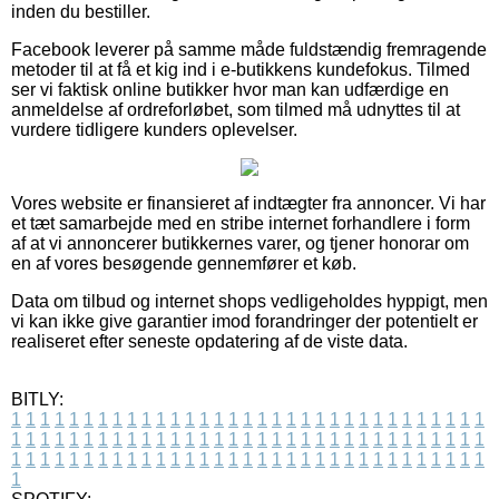
inden du bestiller.
Facebook leverer på samme måde fuldstændig fremragende
metoder til at få et kig ind i e-butikkens kundefokus. Tilmed
ser vi faktisk online butikker hvor man kan udfærdige en
anmeldelse af ordreforløbet, som tilmed må udnyttes til at
vurdere tidligere kunders oplevelser.
Vores website er finansieret af indtægter fra annoncer. Vi har
et tæt samarbejde med en stribe internet forhandlere i form
af at vi annoncerer butikkernes varer, og tjener honorar om
en af vores besøgende gennemfører et køb.
Data om tilbud og internet shops vedligeholdes hyppigt, men
vi kan ikke give garantier imod forandringer der potentielt er
realiseret efter seneste opdatering af de viste data.
BITLY:
1
1
1
1
1
1
1
1
1
1
1
1
1
1
1
1
1
1
1
1
1
1
1
1
1
1
1
1
1
1
1
1
1
1
1
1
1
1
1
1
1
1
1
1
1
1
1
1
1
1
1
1
1
1
1
1
1
1
1
1
1
1
1
1
1
1
1
1
1
1
1
1
1
1
1
1
1
1
1
1
1
1
1
1
1
1
1
1
1
1
1
1
1
1
1
1
1
1
1
1