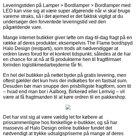
Leveringstiden på Lamper > Bordlamper > Bordlamper med
LED kan vise sig at være super afgørende når vi skal bruge
varerne straks, så i det øjemed er det faktisk vigtigt at du
undersøger den forventede leveringstid ved den
pågældende vare.
Mange internet butikker giver løfte om dag-til-dag fragt på en
række af deres produkter, eksempelvis The Flame bord/spyd
Halo Design (restparti), som trods alt nødvendiggør at
ordren laves forud for et konkret tidspunkt, således at de har
en chance for at nå at få produkterne hen til fragtfirmaet
forinden logistikmedarbejderne får fri.
En hel del butikker på nettet byder på gratis levering, men
oftest gælder det kun hvis der indkøbes for en fastsat sum.
Desuden bør man snuppe den prisbilligste fragtform, som tit
– hvad end man bor i Aalborg, Birkerød eller Lemvig – vil
være at få fragtmanden til at køre ordren til en pakkeshop.
Det har vist sig at være vældig let for købere at
prissammenligne hos forskellige e-butikker, og så har
massevis af Halo Design online butikker fundet det
nødvendigt at trykke udsalgspriserne på mange af deres