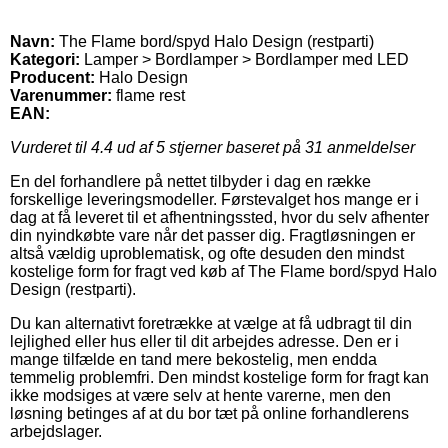
Navn:
The Flame bord/spyd Halo Design (restparti)
Kategori:
Lamper > Bordlamper > Bordlamper med LED
Producent:
Halo Design
Varenummer:
flame rest
EAN:
Vurderet til
4.4
ud af 5 stjerner baseret på
31
anmeldelser
En del forhandlere på nettet tilbyder i dag en række
forskellige leveringsmodeller. Førstevalget hos mange er i
dag at få leveret til et afhentningssted, hvor du selv afhenter
din nyindkøbte vare når det passer dig. Fragtløsningen er
altså vældig uproblematisk, og ofte desuden den mindst
kostelige form for fragt ved køb af The Flame bord/spyd Halo
Design (restparti).
Du kan alternativt foretrække at vælge at få udbragt til din
lejlighed eller hus eller til dit arbejdes adresse. Den er i
mange tilfælde en tand mere bekostelig, men endda
temmelig problemfri. Den mindst kostelige form for fragt kan
ikke modsiges at være selv at hente varerne, men den
løsning betinges af at du bor tæt på online forhandlerens
arbejdslager.