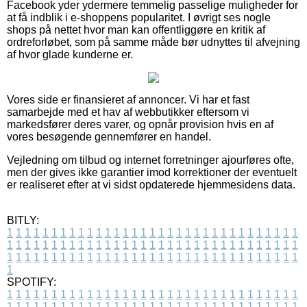
Facebook yder ydermere temmelig passelige muligheder for
at få indblik i e-shoppens popularitet. I øvrigt ses nogle
shops på nettet hvor man kan offentliggøre en kritik af
ordreforløbet, som på samme måde bør udnyttes til afvejning
af hvor glade kunderne er.
Vores side er finansieret af annoncer. Vi har et fast
samarbejde med et hav af webbutikker eftersom vi
markedsfører deres varer, og opnår provision hvis en af
vores besøgende gennemfører en handel.
Vejledning om tilbud og internet forretninger ajourføres ofte,
men der gives ikke garantier imod korrektioner der eventuelt
er realiseret efter at vi sidst opdaterede hjemmesidens data.
BITLY:
1
1
1
1
1
1
1
1
1
1
1
1
1
1
1
1
1
1
1
1
1
1
1
1
1
1
1
1
1
1
1
1
1
1
1
1
1
1
1
1
1
1
1
1
1
1
1
1
1
1
1
1
1
1
1
1
1
1
1
1
1
1
1
1
1
1
1
1
1
1
1
1
1
1
1
1
1
1
1
1
1
1
1
1
1
1
1
1
1
1
1
1
1
1
1
1
1
1
1
1
SPOTIFY:
1
1
1
1
1
1
1
1
1
1
1
1
1
1
1
1
1
1
1
1
1
1
1
1
1
1
1
1
1
1
1
1
1
1
1
1
1
1
1
1
1
1
1
1
1
1
1
1
1
1
1
1
1
1
1
1
1
1
1
1
1
1
1
1
1
1