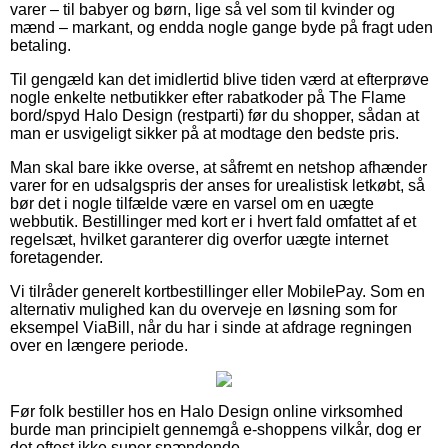
varer – til babyer og børn, lige så vel som til kvinder og
mænd – markant, og endda nogle gange byde på fragt uden
betaling.
Til gengæld kan det imidlertid blive tiden værd at efterprøve
nogle enkelte netbutikker efter rabatkoder på The Flame
bord/spyd Halo Design (restparti) før du shopper, sådan at
man er usvigeligt sikker på at modtage den bedste pris.
Man skal bare ikke overse, at såfremt en netshop afhænder
varer for en udsalgspris der anses for urealistisk letkøbt, så
bør det i nogle tilfælde være en varsel om en uægte
webbutik. Bestillinger med kort er i hvert fald omfattet af et
regelsæt, hvilket garanterer dig overfor uægte internet
foretagender.
Vi tilråder generelt kortbestillinger eller MobilePay. Som en
alternativ mulighed kan du overveje en løsning som for
eksempel ViaBill, når du har i sinde at afdrage regningen
over en længere periode.
Før folk bestiller hos en Halo Design online virksomhed
burde man principielt gennemgå e-shoppens vilkår, dog er
det oftest ikke super spændende.