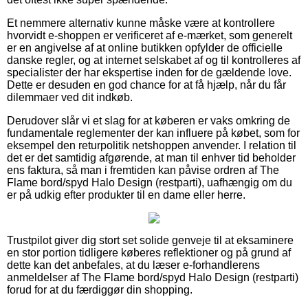
Et nemmere alternativ kunne måske være at kontrollere
hvorvidt e-shoppen er verificeret af e-mærket, som generelt
er en angivelse af at online butikken opfylder de officielle
danske regler, og at internet selskabet af og til kontrolleres af
specialister der har ekspertise inden for de gældende love.
Dette er desuden en god chance for at få hjælp, når du får
dilemmaer ved dit indkøb.
Derudover slår vi et slag for at køberen er vaks omkring de
fundamentale reglementer der kan influere på købet, som for
eksempel den returpolitik netshoppen anvender. I relation til
det er det samtidig afgørende, at man til enhver tid beholder
ens faktura, så man i fremtiden kan påvise ordren af The
Flame bord/spyd Halo Design (restparti), uafhængig om du
er på udkig efter produkter til en dame eller herre.
Trustpilot giver dig stort set solide genveje til at eksaminere
en stor portion tidligere køberes reflektioner og på grund af
dette kan det anbefales, at du læser e-forhandlerens
anmeldelser af The Flame bord/spyd Halo Design (restparti)
forud for at du færdiggør din shopping.