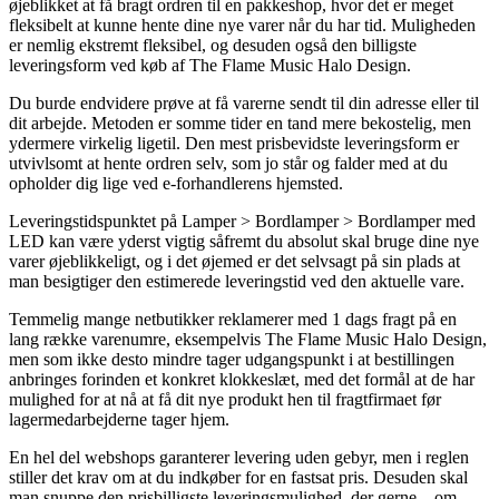
øjeblikket at få bragt ordren til en pakkeshop, hvor det er meget
fleksibelt at kunne hente dine nye varer når du har tid. Muligheden
er nemlig ekstremt fleksibel, og desuden også den billigste
leveringsform ved køb af The Flame Music Halo Design.
Du burde endvidere prøve at få varerne sendt til din adresse eller til
dit arbejde. Metoden er somme tider en tand mere bekostelig, men
ydermere virkelig ligetil. Den mest prisbevidste leveringsform er
utvivlsomt at hente ordren selv, som jo står og falder med at du
opholder dig lige ved e-forhandlerens hjemsted.
Leveringstidspunktet på Lamper > Bordlamper > Bordlamper med
LED kan være yderst vigtig såfremt du absolut skal bruge dine nye
varer øjeblikkeligt, og i det øjemed er det selvsagt på sin plads at
man besigtiger den estimerede leveringstid ved den aktuelle vare.
Temmelig mange netbutikker reklamerer med 1 dags fragt på en
lang række varenumre, eksempelvis The Flame Music Halo Design,
men som ikke desto mindre tager udgangspunkt i at bestillingen
anbringes forinden et konkret klokkeslæt, med det formål at de har
mulighed for at nå at få dit nye produkt hen til fragtfirmaet før
lagermedarbejderne tager hjem.
En hel del webshops garanterer levering uden gebyr, men i reglen
stiller det krav om at du indkøber for en fastsat pris. Desuden skal
man snuppe den prisbilligste leveringsmulighed, der gerne – om