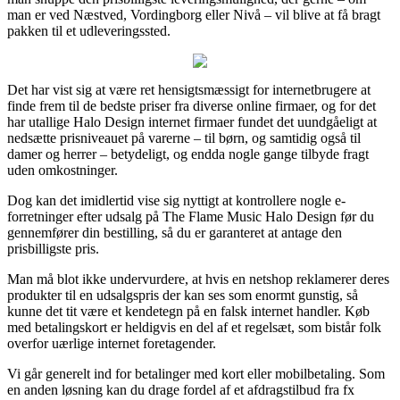
man er ved Næstved, Vordingborg eller Nivå – vil blive at få bragt
pakken til et udleveringssted.
Det har vist sig at være ret hensigtsmæssigt for internetbrugere at
finde frem til de bedste priser fra diverse online firmaer, og for det
har utallige Halo Design internet firmaer fundet det uundgåeligt at
nedsætte prisniveauet på varerne – til børn, og samtidig også til
damer og herrer – betydeligt, og endda nogle gange tilbyde fragt
uden omkostninger.
Dog kan det imidlertid vise sig nyttigt at kontrollere nogle e-
forretninger efter udsalg på The Flame Music Halo Design før du
gennemfører din bestilling, så du er garanteret at antage den
prisbilligste pris.
Man må blot ikke undervurdere, at hvis en netshop reklamerer deres
produkter til en udsalgspris der kan ses som enormt gunstig, så
kunne det tit være et kendetegn på en falsk internet handler. Køb
med betalingskort er heldigvis en del af et regelsæt, som bistår folk
overfor uærlige internet foretagender.
Vi går generelt ind for betalinger med kort eller mobilbetaling. Som
en anden løsning kan du drage fordel af et afdragstilbud fra fx