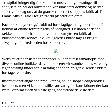
Trustpilot bringer dig fuldkommen ønskværdige løsninger til at
analysere en hel del nuværende konsumenters domme og herved
stiller vi forslag om, at du gransker internet shoppens kritik af The
Flame Music Halo Design før du placerer din ordre.
Facebook tilbyder også fuldt ud fordelagtige muligheder for at få
indtryk af online forretningens pålidelighed. Desuden er der en
række internet forhandlere hvor man kan ytre en kritik af
virksomhedens service, hvilket ligeledes burde tages i brug til
afvejning af tilfredsheden hos kunderne.
Websitet er finansieret af annoncer. Vi har et fast samarbejde med
diverse online butikker da vi annoncerer virksomhedernes varer, og
tager betaling under forudsætning af at den bruger vi sender videre
foretager en ordre.
Informationer angående produkter og online shops vedligeholdes
hele tiden, men vi kan ikke stilles ansvarlig for korrektioner der kan
være iværksat siden vi sidste gang opdaterede de viste data.
BITLY:
1
1
1
1
1
1
1
1
1
1
1
1
1
1
1
1
1
1
1
1
1
1
1
1
1
1
1
1
1
1
1
1
1
1
1
1