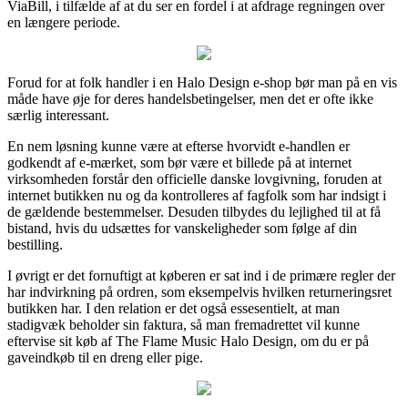
ViaBill, i tilfælde af at du ser en fordel i at afdrage regningen over
en længere periode.
Forud for at folk handler i en Halo Design e-shop bør man på en vis
måde have øje for deres handelsbetingelser, men det er ofte ikke
særlig interessant.
En nem løsning kunne være at efterse hvorvidt e-handlen er
godkendt af e-mærket, som bør være et billede på at internet
virksomheden forstår den officielle danske lovgivning, foruden at
internet butikken nu og da kontrolleres af fagfolk som har indsigt i
de gældende bestemmelser. Desuden tilbydes du lejlighed til at få
bistand, hvis du udsættes for vanskeligheder som følge af din
bestilling.
I øvrigt er det fornuftigt at køberen er sat ind i de primære regler der
har indvirkning på ordren, som eksempelvis hvilken returneringsret
butikken har. I den relation er det også essesentielt, at man
stadigvæk beholder sin faktura, så man fremadrettet vil kunne
eftervise sit køb af The Flame Music Halo Design, om du er på
gaveindkøb til en dreng eller pige.