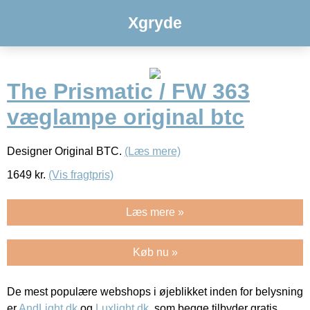
Xgryde
The Prismatic / FW 363
væglampe original btc
Designer Original BTC.
(Læs mere)
1649
kr.
(Vis fragtpris)
Læs mere »
Køb nu »
De mest populære webshops i øjeblikket inden for belysning
er
AndLight.dk
og
Luxlight.dk
, som begge tilbyder gratis