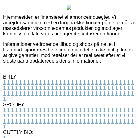
Hjemmesiden er finansieret af annonceindtægter. Vi
arbejder sammen med en lang række firmaer på nettet når vi
markedsfører virksomhedernes produkter, og modtager
kommission ifald vores besøgende fuldfører en handel.
Informationer vedrørende tilbud og shops på nettet i
Danmark ajourføres hele tiden, men det er ikke muligt for os
at give garantier imod rettelser der er realiseret efter at vi
sidste gang opdaterede sidens informationer.
BITLY:
1
1
1
1
1
1
1
1
1
1
1
1
1
1
1
1
1
1
1
1
1
1
1
1
1
1
1
1
1
1
1
1
1
1
1
1
1
1
1
1
1
1
1
1
1
1
1
1
1
1
1
1
1
1
1
1
1
1
1
1
1
1
1
1
1
1
1
1
1
1
1
1
1
1
1
1
1
1
1
1
1
1
1
1
1
1
1
1
1
1
1
1
1
1
1
1
1
1
1
1
SPOTIFY:
1
1
1
1
1
1
1
1
1
1
1
1
1
1
1
1
1
1
1
1
1
1
1
1
1
1
1
1
1
1
1
1
1
1
1
1
1
1
1
1
1
1
1
1
1
1
1
1
1
1
1
1
1
1
1
1
1
1
1
1
1
1
1
1
1
1
1
1
1
1
1
1
1
1
1
1
1
1
1
1
1
1
1
1
1
1
1
1
1
1
1
1
1
1
1
1
1
1
1
1
CUTTLY BIO:
1