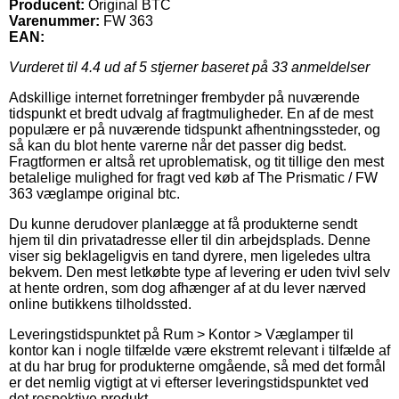
Producent:
Original BTC
Varenummer:
FW 363
EAN:
Vurderet til
4.4
ud af 5 stjerner baseret på
33
anmeldelser
Adskillige internet forretninger frembyder på nuværende
tidspunkt et bredt udvalg af fragtmuligheder. En af de mest
populære er på nuværende tidspunkt afhentningssteder, og
så kan du blot hente varerne når det passer dig bedst.
Fragtformen er altså ret uproblematisk, og tit tillige den mest
betalelige mulighed for fragt ved køb af The Prismatic / FW
363 væglampe original btc.
Du kunne derudover planlægge at få produkterne sendt
hjem til din privatadresse eller til din arbejdsplads. Denne
viser sig beklageligvis en tand dyrere, men ligeledes ultra
bekvem. Den mest letkøbte type af levering er uden tvivl selv
at hente ordren, som dog afhænger af at du lever nærved
online butikkens tilholdssted.
Leveringstidspunktet på Rum > Kontor > Væglamper til
kontor kan i nogle tilfælde være ekstremt relevant i tilfælde af
at du har brug for produkterne omgående, så med det formål
er det nemlig vigtigt at vi efterser leveringstidspunktet ved
det respektive produkt.