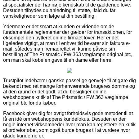
af specialister der har nøje kendskab til de gældende love.
Desuden tilbydes du anledning til støtte, ifald du får
vanskeligheder som følge af din bestilling.
Ydermere er det smart at kunden er vidende om de
fundamentale reglementer der gælder for transaktionen, for
eksempel den bytteret online firmaet lover. Her er det
ligeledes vigtigt, at man til enhver tid bevarer sin faktura e-
mail, således man fremadrettet vil kunne påvise sin
bestilling af The Prismatic / FW 363 væglampe original btc,
om man skal købe en gave til en dame eller herre.
Trustpilot indebærer ganske passelige genveje til at gøre dig
bekendt med ret mange forhenværende brugeres domme og
af den grund er det godt, at du besigtiger online
webshoppens kritik af The Prismatic / FW 363 væglampe
original btc før du køber.
Facebook giver dig for øvrigt forholdsvis gode metoder til at
få en idé om webshoppens kundefokus. Desuden er der
nogle internet virksomheder hvor man kan registrere en kritik
af ordreforløbet, som også burde bruges til at vurdere hvor
glade kunderne er.