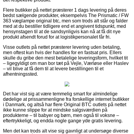
Flere butikker på nettet præsterer 1 dags levering på deres
bedst sælgende produkter, eksempelvis The Prismatic / FW
363 væglampe original btc, men som trods alt står og falder
med at du bestiller tidligere end et angivent tidspunkt, med
hensynstagen til at de sandsynligvis kan nå at få dit nye
produkt afsendt forud for at logistikpersonalet får fri.
Visse outlets på nettet præsterer levering uden betaling,
men oftest kun hvis der handles for en fastsat pris. Ellers
skulle du gribe den mest betalelige leveringsform, hvilket tit
– ligegyldigt om man bor tæt på Vejle, Værløse eller Haslev
– vil blive at få dem til at levere bestillingen til et
afhentningssted.
Det har vist sig at være temmelig smart for almindelige
dødelige at prissammenligne fra forskellige internet butikker
i Danmark, og altså har flere Original BTC outlets på nettet
ikke kunne slippe for at mindske salgsværdien på
produkterne – til babyer og børn, men også til voksne –
eftertrykkeligt, og endda nogle gange yde gratis levering.
Men det kan trods alt vise sig gavnligt at undersøge diverse