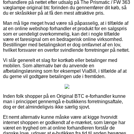
forhandlere på nettet efter udsalg på The Prismatic / FW 363
væglampe original btc forinden du gennemfører dit køb, så
du er skråsikker på at få den mest attraktive pris.
Man må lige meget hvad være så påpasselig, at i tilfælde af
at en online webshop forhandler et produkt for en salgspris
som er uendeligt overkommelig, kan det i nogle tilfælde
være et faresignal om en bedragerisk online virksomhed.
Bestillinger med betalingskort er dog omfavnet af en lov,
hvilket forsvarer en overfor svindlende forretninger på nettet.
Vi slår generelt et slag for kortkøb eller betalinger med
mobilen. Som alternativ bør du anvende en
afbetalingsløsning som for eksempel ViaBill, i tilfælde af at
du gerne vil godtgøre betalingen ude i fremtiden.
Inden folk shopper på en Original BTC e-forhandler kunne
man i princippet gennemgå e-butikkens forretningsaftale,
dog er det almindeligvis ikke særlig sjovt.
Et nemt alternativ kunne måske være at kigge hvorvidt
internet shoppen er godkendt af e-mærket, som længe har
været en tryghed om at online forhandleren forstår de
danske love, udover at e-butikken fra tid til anden besøges