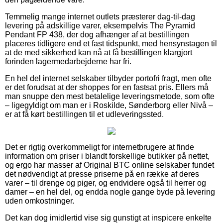
Temmelig mange internet outlets præsterer dag-til-dag
levering på adskillige varer, eksempelvis The Pyramid
Pendant FP 438, der dog afhænger af at bestillingen
placeres tidligere end et fast tidspunkt, med hensynstagen til
at de med sikkerhed kan nå at få bestillingen klargjort
forinden lagermedarbejderne har fri.
En hel del internet selskaber tilbyder portofri fragt, men ofte
er det forudsat at der shoppes for en fastsat pris. Ellers må
man snuppe den mest betalelige leveringsmetode, som ofte
– ligegyldigt om man er i Roskilde, Sønderborg eller Nivå –
er at få kørt bestillingen til et udleveringssted.
Det er rigtig overkommeligt for internetbrugere at finde
information om priser i blandt forskellige butikker på nettet,
og ergo har masser af Original BTC online selskaber fundet
det nødvendigt at presse priserne på en række af deres
varer – til drenge og piger, og endvidere også til herrer og
damer – en hel del, og endda nogle gange byde på levering
uden omkostninger.
Det kan dog imidlertid vise sig gunstigt at inspicere enkelte