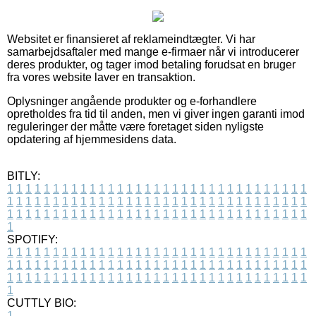
Websitet er finansieret af reklameindtægter. Vi har
samarbejdsaftaler med mange e-firmaer når vi introducerer
deres produkter, og tager imod betaling forudsat en bruger
fra vores website laver en transaktion.
Oplysninger angående produkter og e-forhandlere
opretholdes fra tid til anden, men vi giver ingen garanti imod
reguleringer der måtte være foretaget siden nyligste
opdatering af hjemmesidens data.
BITLY:
1
1
1
1
1
1
1
1
1
1
1
1
1
1
1
1
1
1
1
1
1
1
1
1
1
1
1
1
1
1
1
1
1
1
1
1
1
1
1
1
1
1
1
1
1
1
1
1
1
1
1
1
1
1
1
1
1
1
1
1
1
1
1
1
1
1
1
1
1
1
1
1
1
1
1
1
1
1
1
1
1
1
1
1
1
1
1
1
1
1
1
1
1
1
1
1
1
1
1
1
SPOTIFY:
1
1
1
1
1
1
1
1
1
1
1
1
1
1
1
1
1
1
1
1
1
1
1
1
1
1
1
1
1
1
1
1
1
1
1
1
1
1
1
1
1
1
1
1
1
1
1
1
1
1
1
1
1
1
1
1
1
1
1
1
1
1
1
1
1
1
1
1
1
1
1
1
1
1
1
1
1
1
1
1
1
1
1
1
1
1
1
1
1
1
1
1
1
1
1
1
1
1
1
1
CUTTLY BIO:
1