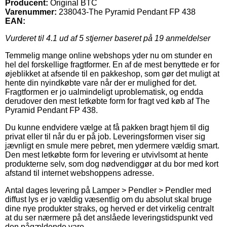
Producent:
Original BTC
Varenummer:
238043-The Pyramid Pendant FP 438
EAN:
Vurderet til
4.1
ud af 5 stjerner baseret på
19
anmeldelser
Temmelig mange online webshops yder nu om stunder en
hel del forskellige fragtformer. En af de mest benyttede er for
øjeblikket at afsende til en pakkeshop, som gør det muligt at
hente din nyindkøbte vare når der er mulighed for det.
Fragtformen er jo ualmindeligt uproblematisk, og endda
derudover den mest letkøbte form for fragt ved køb af The
Pyramid Pendant FP 438.
Du kunne endvidere vælge at få pakken bragt hjem til dig
privat eller til når du er på job. Leveringsformen viser sig
jævnligt en smule mere pebret, men ydermere vældig smart.
Den mest letkøbte form for levering er utvivlsomt at hente
produkterne selv, som dog nødvendiggør at du bor med kort
afstand til internet webshoppens adresse.
Antal dages levering på Lamper > Pendler > Pendler med
diffust lys er jo vældig væsentlig om du absolut skal bruge
dine nye produkter straks, og herved er det virkelig centralt
at du ser nærmere på det anslåede leveringstidspunkt ved
den pågældende vare.