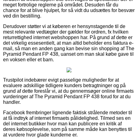
meget fortrolige reglerne på området. Desuden får du
chance for at blive hjulpet, for så vidt du udsættes for besvær
ved din bestilling.
Derudover støtter vi at køberen er hensynstagende til de
mest relevante vedtægter der gælder for ordren, fx hvilken
returrettighed internet webshoppen har. På grund af dette er
det virkelig essesentielt, at man altid beholder ens faktura e-
mail, så man en anden gang kan bevise sin shopping af The
Pyramid Pendant FP 438, uanset om man skal købe gave til
en voksen eller et barn.
Trustpilot indebærer evigt passelige muligheder for at
evaluere adskillige tidligere kunders betragtninger og på
grund af dette foreslår vi, at du gennemsøger online firmaets
vurderinger af The Pyramid Pendant FP 438 forud for at du
handler.
Facebook frembringer lignende faktisk strålende metoder til
at få indtryk af internet firmaets pålidelighed. Tilmed ses en
del internet butikker hvor man kan publicere en kritik af
deres købsoplevelse, som på samme måde kan benyttes til
at vurdere hvor glade kunderne er.