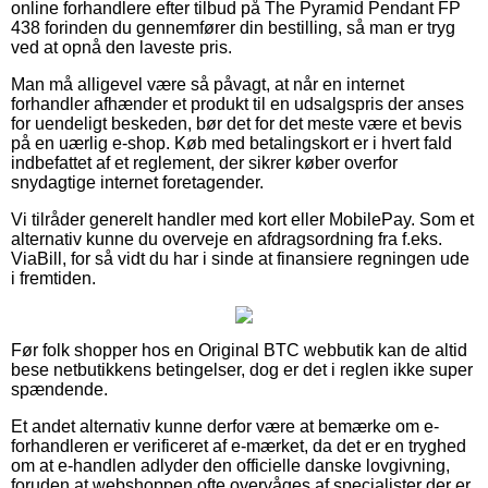
online forhandlere efter tilbud på The Pyramid Pendant FP
438 forinden du gennemfører din bestilling, så man er tryg
ved at opnå den laveste pris.
Man må alligevel være så påvagt, at når en internet
forhandler afhænder et produkt til en udsalgspris der anses
for uendeligt beskeden, bør det for det meste være et bevis
på en uærlig e-shop. Køb med betalingskort er i hvert fald
indbefattet af et reglement, der sikrer køber overfor
snydagtige internet foretagender.
Vi tilråder generelt handler med kort eller MobilePay. Som et
alternativ kunne du overveje en afdragsordning fra f.eks.
ViaBill, for så vidt du har i sinde at finansiere regningen ude
i fremtiden.
Før folk shopper hos en Original BTC webbutik kan de altid
bese netbutikkens betingelser, dog er det i reglen ikke super
spændende.
Et andet alternativ kunne derfor være at bemærke om e-
forhandleren er verificeret af e-mærket, da det er en tryghed
om at e-handlen adlyder den officielle danske lovgivning,
foruden at webshoppen ofte overvåges af specialister der er