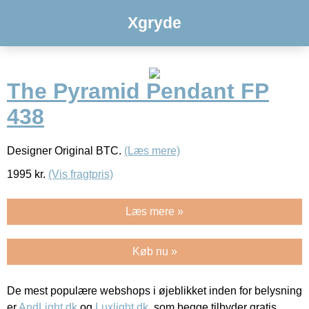
Xgryde
The Pyramid Pendant FP
438
Designer Original BTC.
(Læs mere)
1995
kr.
(Vis fragtpris)
Læs mere »
Køb nu »
De mest populære webshops i øjeblikket inden for belysning
er
AndLight.dk
og
Luxlight.dk
, som begge tilbyder gratis