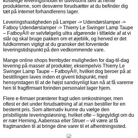
kostelige leveringsmodel er utvivlsomt selv at hente
produkterne, som desværre forudsætter at du befinder dig
tæt på internet forhandlerens lager.
Leveringshastigheden på Lamper -> Udendørslamper ->
Fatboy Udendørslamper -> Thierry Le Swinger Lamp Taupe
– FatboyÂ® er selvfølgelig ultra afgørende i tilfælde af at vi
står og skal bruge pakken om et øjeblik, og herved er det
fuldkommen vigtigt at du gransker det forventede
leveringstidspunkt på den vedkommende vare.
Mange online shops frembyder muligheden for dag-til-dag
levering på masser af produkter, eksempelvis Thierry Le
Swinger Lamp Taupe – FatboyÂ®, hvilket dog beroer på at
bestillingen laves inden et givent tidspunkt, med
hensynstagen til at de højst sandsynligt kan nå at få varerne
hen til fragtfirmaet forinden personalet tager hjem.
Flere e-firmaer præsterer fragt uden omkostninger, men
oftest er det under forudsætning af at man bestiller for en
bestemt pris. Som alternativ kunne du vælge den
prisbilligste leveringsløsning, hvilket ofte – ligegyldigt om du
er nær Herning, Aabenraa eller Struer – vil være at få
fragtmanden til at bringe dine varer til et afhentningssted.