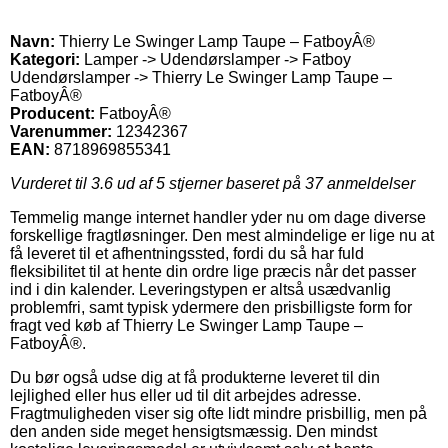
Navn:
Thierry Le Swinger Lamp Taupe – FatboyÂ®
Kategori:
Lamper -> Udendørslamper -> Fatboy
Udendørslamper -> Thierry Le Swinger Lamp Taupe –
FatboyÂ®
Producent:
FatboyÂ®
Varenummer:
12342367
EAN:
8718969855341
Vurderet til
3.6
ud af 5 stjerner baseret på
37
anmeldelser
Temmelig mange internet handler yder nu om dage diverse
forskellige fragtløsninger. Den mest almindelige er lige nu at
få leveret til et afhentningssted, fordi du så har fuld
fleksibilitet til at hente din ordre lige præcis når det passer
ind i din kalender. Leveringstypen er altså usædvanlig
problemfri, samt typisk ydermere den prisbilligste form for
fragt ved køb af Thierry Le Swinger Lamp Taupe –
FatboyÂ®.
Du bør også udse dig at få produkterne leveret til din
lejlighed eller hus eller ud til dit arbejdes adresse.
Fragtmuligheden viser sig ofte lidt mindre prisbillig, men på
den anden side meget hensigtsmæssig. Den mindst