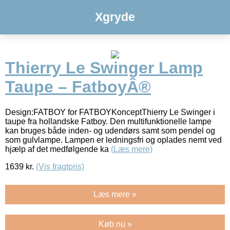
Xgryde
Thierry Le Swinger Lamp
Taupe – FatboyÂ®
Design:FATBOY for FATBOYKonceptThierry Le Swinger i
taupe fra hollandske Fatboy. Den multifunktionelle lampe
kan bruges både inden- og udendørs samt som pendel og
som gulvlampe. Lampen er ledningsfri og oplades nemt ved
hjælp af det medfølgende ka
(Læs mere)
1639
kr.
(Vis fragtpris)
Læs mere »
Køb nu »