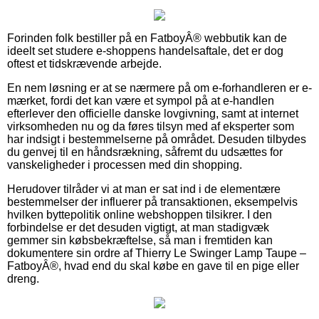
Forinden folk bestiller på en FatboyÂ® webbutik kan de
ideelt set studere e-shoppens handelsaftale, det er dog
oftest et tidskrævende arbejde.
En nem løsning er at se nærmere på om e-forhandleren er e-
mærket, fordi det kan være et sympol på at e-handlen
efterlever den officielle danske lovgivning, samt at internet
virksomheden nu og da føres tilsyn med af eksperter som
har indsigt i bestemmelserne på området. Desuden tilbydes
du genvej til en håndsrækning, såfremt du udsættes for
vanskeligheder i processen med din shopping.
Herudover tilråder vi at man er sat ind i de elementære
bestemmelser der influerer på transaktionen, eksempelvis
hvilken byttepolitik online webshoppen tilsikrer. I den
forbindelse er det desuden vigtigt, at man stadigvæk
gemmer sin købsbekræftelse, så man i fremtiden kan
dokumentere sin ordre af Thierry Le Swinger Lamp Taupe –
FatboyÂ®, hvad end du skal købe en gave til en pige eller
dreng.