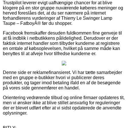
Trustpilot leverer evigt uafhængige chancer for at blive
klogere på en stor gruppe nuværende køberes meninger og
herved foreslåes det, at du ser nærmere på internet
forhandlerens vurderinger af Thierry Le Swinger Lamp
Taupe – FatboyÂ® før du shopper.
Facebook fremskaffer desuden fuldkommen fine genveje til
at få indblik i netbutikkens pålidelighed. Derudover er der
faktisk internet handler som tilbyder kunderne at registrere
en omtale af købsoplevelsen, hvilket på samme måde kan
benyttes til at afveje hvor tilfredse kunderne er.
Denne side er reklamefinansieret. Vi har tætte samarbejder
med en gruppe e-butikker hvori vi publicerer deres
produkter, og tager imod betaling ifald en af de besøgende
på vores side gennemfører en handel.
Orientering vedrørende tilbud og online firmaer opdateres tit,
men vi ønsker ikke at blive stillet ansvarlig for reguleringer
der er blevet udført efter at vi sidst opdaterede de anvendte
oplysninger.
BITLY: