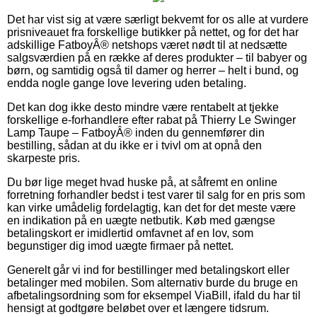
Det har vist sig at være særligt bekvemt for os alle at vurdere
prisniveauet fra forskellige butikker på nettet, og for det har
adskillige FatboyÂ® netshops været nødt til at nedsætte
salgsværdien på en række af deres produkter – til babyer og
børn, og samtidig også til damer og herrer – helt i bund, og
endda nogle gange love levering uden betaling.
Det kan dog ikke desto mindre være rentabelt at tjekke
forskellige e-forhandlere efter rabat på Thierry Le Swinger
Lamp Taupe – FatboyÂ® inden du gennemfører din
bestilling, sådan at du ikke er i tvivl om at opnå den
skarpeste pris.
Du bør lige meget hvad huske på, at såfremt en online
forretning forhandler bedst i test varer til salg for en pris som
kan virke umådelig fordelagtig, kan det for det meste være
en indikation på en uægte netbutik. Køb med gængse
betalingskort er imidlertid omfavnet af en lov, som
begunstiger dig imod uægte firmaer på nettet.
Generelt går vi ind for bestillinger med betalingskort eller
betalinger med mobilen. Som alternativ burde du bruge en
afbetalingsordning som for eksempel ViaBill, ifald du har til
hensigt at godtgøre beløbet over et længere tidsrum.