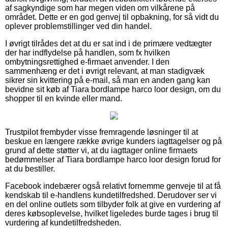
af sagkyndige som har megen viden om vilkårene på
området. Dette er en god genvej til opbakning, for så vidt du
oplever problemstillinger ved din handel.
I øvrigt tilrådes det at du er sat ind i de primære vedtægter
der har indflydelse på handlen, som fx hvilken
ombytningsrettighed e-firmaet anvender. I den
sammenhæng er det i øvrigt relevant, at man stadigvæk
sikrer sin kvittering på e-mail, så man en anden gang kan
bevidne sit køb af Tiara bordlampe harco loor design, om du
shopper til en kvinde eller mand.
Trustpilot frembyder visse fremragende løsninger til at
beskue en længere række øvrige kunders iagttagelser og på
grund af dette støtter vi, at du iagttager online firmaets
bedømmelser af Tiara bordlampe harco loor design forud for
at du bestiller.
Facebook indebærer også relativt fornemme genveje til at få
kendskab til e-handlens kundetilfredshed. Derudover ser vi
en del online outlets som tilbyder folk at give en vurdering af
deres købsoplevelse, hvilket ligeledes burde tages i brug til
vurdering af kundetilfredsheden.