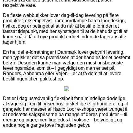
respektive vare.
De fleste webbutikker lover dag-til-dag levering på flere
produkter, eksempelvis Tiara bordlampe harco loor design,
hvilket dog er betinget af at du når at bestille forinden et
fastsat tidspunkt, med hensynstagen til at de har udsigt til at
kunne nå at få dit nye produkt ordnet inden de lageransatte
tager hjem.
En hel del e-forretninger i Danmark lover gebyrfri levering,
men typisk er det så præmissen at der handles for et bestemt
beløb. Desuden kunne man vælge den mest prisbevidste
leveringsmåde, som tit – ligegyldigt om man er tæt på
Randers, Aabenraa eller Vejen – er at få dem til at levere
bestillingen til en pakkeshop.
Det er i dag usædvanlig fleksibelt for almindelige dødelige
at søge sig frem til priser hos forskellige e-forhandlere, og til
gengæld har masser af Harco Loor e-shops været tvunget til
at nedsætte salgspriserne på mange af deres produkter – til
drenge og piger, men ligeledes til voksne – betydeligt, og
endda nogle gange love fragt uden gebyr.