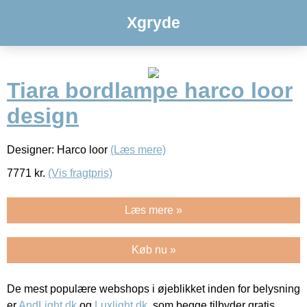
Xgryde
Tiara bordlampe harco loor
design
Designer: Harco loor
(Læs mere)
7771
kr.
(Vis fragtpris)
Læs mere »
Køb nu »
De mest populære webshops i øjeblikket inden for belysning
er
AndLight.dk
og
Luxlight.dk
, som begge tilbyder gratis