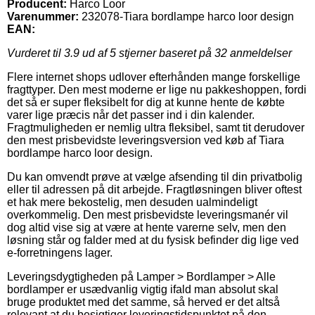
Producent:
Harco Loor
Varenummer:
232078-Tiara bordlampe harco loor design
EAN:
Vurderet til
3.9
ud af 5 stjerner baseret på
32
anmeldelser
Flere internet shops udlover efterhånden mange forskellige
fragttyper. Den mest moderne er lige nu pakkeshoppen, fordi
det så er super fleksibelt for dig at kunne hente de købte
varer lige præcis når det passer ind i din kalender.
Fragtmuligheden er nemlig ultra fleksibel, samt tit derudover
den mest prisbevidste leveringsversion ved køb af Tiara
bordlampe harco loor design.
Du kan omvendt prøve at vælge afsending til din privatbolig
eller til adressen på dit arbejde. Fragtløsningen bliver oftest
et hak mere bekostelig, men desuden ualmindeligt
overkommelig. Den mest prisbevidste leveringsmanér vil
dog altid vise sig at være at hente varerne selv, men den
løsning står og falder med at du fysisk befinder dig lige ved
e-forretningens lager.
Leveringsdygtigheden på Lamper > Bordlamper > Alle
bordlamper er usædvanlig vigtig ifald man absolut skal
bruge produktet med det samme, så herved er det altså
relevant at du besigtiger leveringstidspunktet på den