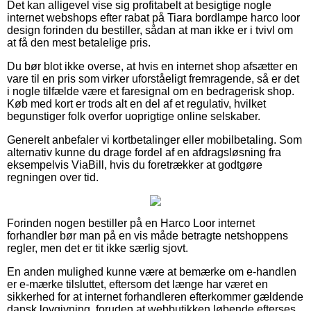
Det kan alligevel vise sig profitabelt at besigtige nogle
internet webshops efter rabat på Tiara bordlampe harco loor
design forinden du bestiller, sådan at man ikke er i tvivl om
at få den mest betalelige pris.
Du bør blot ikke overse, at hvis en internet shop afsætter en
vare til en pris som virker uforståeligt fremragende, så er det
i nogle tilfælde være et faresignal om en bedragerisk shop.
Køb med kort er trods alt en del af et regulativ, hvilket
begunstiger folk overfor uoprigtige online selskaber.
Generelt anbefaler vi kortbetalinger eller mobilbetaling. Som
alternativ kunne du drage fordel af en afdragsløsning fra
eksempelvis ViaBill, hvis du foretrækker at godtgøre
regningen over tid.
Forinden nogen bestiller på en Harco Loor internet
forhandler bør man på en vis måde betragte netshoppens
regler, men det er tit ikke særlig sjovt.
En anden mulighed kunne være at bemærke om e-handlen
er e-mærke tilsluttet, eftersom det længe har været en
sikkerhed for at internet forhandleren efterkommer gældende
dansk lovgivning, foruden at webbutikken løbende efterses