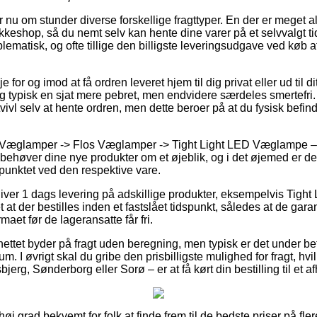
r nu om stunder diverse forskellige fragttyper. En der er meget 
akkeshop, så du nemt selv kan hente dine varer på et selvvalgt t
ematisk, og ofte tillige den billigste leveringsudgave ved køb a
for og imod at få ordren leveret hjem til dig privat eller ud til d
g typisk en sjat mere pebret, men endvidere særdeles smertefri
ivl selv at hente ordren, men dette beroer på at du fysisk befind
 Væglamper -> Flos Væglamper -> Tight Light LED Væglampe – F
 behøver dine nye produkter om et øjeblik, og i det øjemed er det
spunktet ved den respektive vare.
giver 1 dags levering på adskillige produkter, eksempelvis Tig
 at der bestilles inden et fastslået tidspunkt, således at de garan
irmaet før de lageransatte får fri.
ettet byder på fragt uden beregning, men typisk er det under be
. I øvrigt skal du gribe den prisbilligste mulighed for fragt, hvilk
erg, Sønderborg eller Sorø – er at få kørt din bestilling til et a
høj grad bekvemt for folk at finde frem til de bedste priser på flere