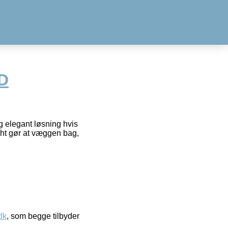
ED
g elegant løsning hvis
ght gør at væggen bag,
dk
, som begge tilbyder