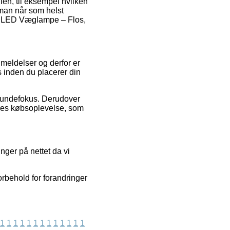
dlen, til eksempel hvilken
t man når som helst
ght LED Væglampe – Flos,
nmeldelser og derfor er
s inden du placerer din
s kundefokus. Derudover
eres købsoplevelse, som
ger på nettet da vi
rbehold for forandringer
1
1
1
1
1
1
1
1
1
1
1
1
1