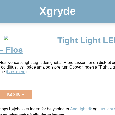
Xgryde
Tight Light L
– Flos
los KonceptTight Light designet af Piero Lissoni er en diskret o
 og diffust lys i både små og store rum.Opbygningen af Tight Li
rme
(Læs mere)
Køb nu »
ps i øjeblikket inden for belysning er
AndLight.dk
og
Luxlight.