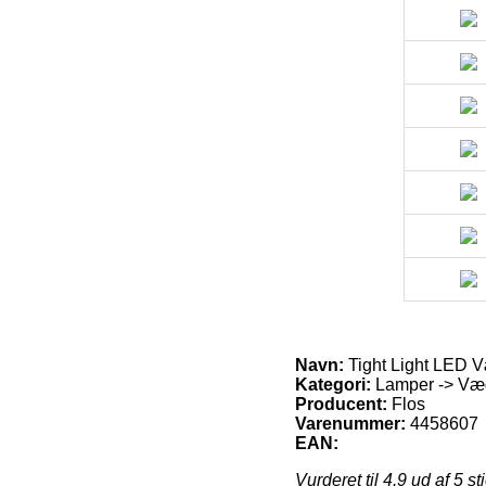
Navn:
Tight Light LED 
Kategori:
Lamper -> Væg
Producent:
Flos
Varenummer:
4458607
EAN:
Vurderet til
4.9
ud af 5 st