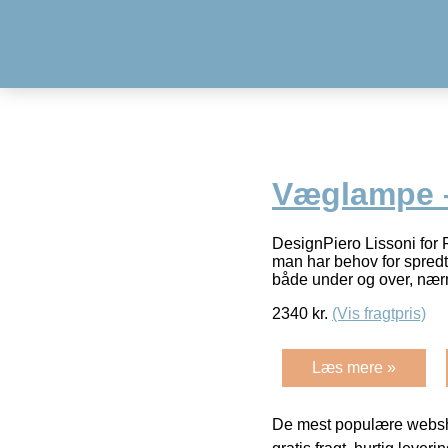
Væglampe 
DesignPiero Lissoni for F
man har behov for spredt
både under og over, næ
2340
kr.
(Vis fragtpris)
Læs mere »
De mest populære websho