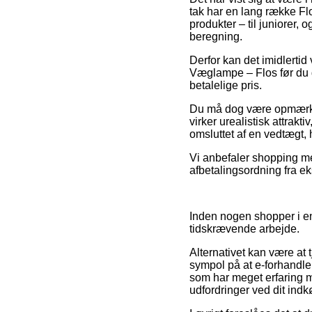
tak har en lang række Flo
produkter – til juniorer,
beregning.
Derfor kan det imidlertid
Væglampe – Flos før du g
betalelige pris.
Du må dog være opmærkso
virker urealistisk attrakti
omsluttet af en vedtægt, 
Vi anbefaler shopping me
afbetalingsordning fra ek
Inden nogen shopper i en 
tidskrævende arbejde.
Alternativet kan være at t
sympol på at e-forhandle
som har meget erfaring m
udfordringer ved dit indk