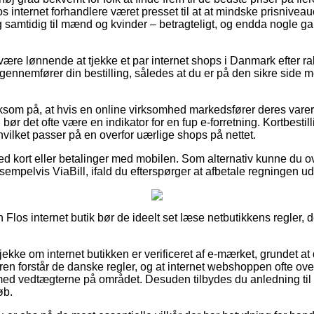
s internet forhandlere været presset til at at mindske prisnivea
 og samtidig til mænd og kvinder – betragteligt, og endda nogle 
 være lønnende at tjekke et par internet shops i Danmark efter r
ennemfører din bestilling, således at du er på den sikre side m
m på, at hvis en online virksomhed markedsfører deres varer 
v, bør det ofte være en indikator for en fup e-forretning. Kortbestill
hvilket passer på en overfor uærlige shops på nettet.
d kort eller betalinger med mobilen. Som alternativ kunne du o
sempelvis ViaBill, ifald du efterspørger at afbetale regningen ud
Flos internet butik bør de ideelt set læse netbutikkens regler, d
jekke om internet butikken er verificeret af e-mærket, grundet at 
ren forstår de danske regler, og at internet webshoppen ofte o
ed vedtægterne på området. Desuden tilbydes du anledning til stø
øb.