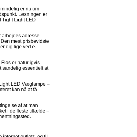
almindelig er nu om
idspunkt. Løsningen er
f Tight Light LED
it arbejdes adresse.
. Den mest prisbevidste
er dig lige ved e-
los er naturligvis
 sandelig essentielt at
ht Light LED Væglampe –
teret kan nå at få
tingelse af at man
et i de fleste tilfælde –
fhentningssted.
 internet outlets, og til