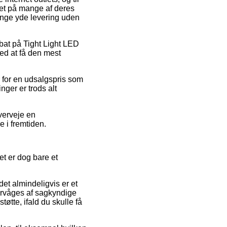
uet på mange af deres
gange yde levering uden
abat på Tight Light LED
ed at få den mest
for en udsalgspris som
inger er trods alt
verveje en
e i fremtiden.
et er dog bare et
det almindeligvis er et
vervåges af sagkyndige
tte, ifald du skulle få