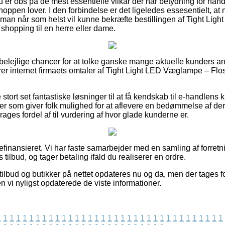
 du er obs på de mest essentielle vilkår der har betydning for han
shoppen lover. I den forbindelse er det ligeledes essesentielt, a
så man når som helst vil kunne bekræfte bestillingen af Tight Li
shopping til en herre eller dame.
sk belejlige chancer for at tolke ganske mange aktuelle kunders a
derer internet firmaets omtaler af Tight Light LED Væglampe – Flo
e stort set fantastiske løsninger til at få kendskab til e-handlen
er som giver folk mulighed for at aflevere en bedømmelse af d
es fordel af til vurdering af hvor glade kunderne er.
nansieret. Vi har faste samarbejder med en samling af forretnin
 tilbud, og tager betaling ifald du realiserer en ordre.
ilbud og butikker på nettet opdateres nu og da, men der tages fo
n vi nyligst opdaterede de viste informationer.
1
1
1
1
1
1
1
1
1
1
1
1
1
1
1
1
1
1
1
1
1
1
1
1
1
1
1
1
1
1
1
1
1
1
1