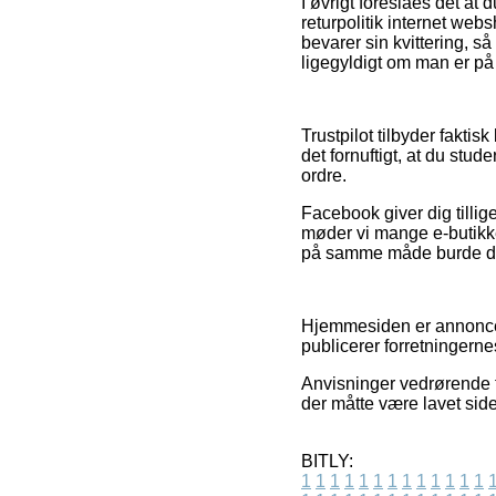
I øvrigt foreslåes det at
returpolitik internet web
bevarer sin kvittering, 
ligegyldigt om man er på 
Trustpilot tilbyder fakti
det fornuftigt, at du stu
ordre.
Facebook giver dig tillig
møder vi mange e-butikk
på samme måde burde drag
Hjemmesiden er annoncefi
publicerer forretningernes
Anvisninger vedrørende t
der måtte være lavet side
BITLY:
1
1
1
1
1
1
1
1
1
1
1
1
1