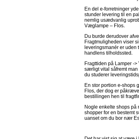
En del e-forretninger yde
stunder levering til en p
nemlig usædvanlig uprobl
Væglampe – Flos.
Du burde derudover afveje 
Fragtmuligheden viser si
leveringsmanér er uden tv
handlens tilholdssted.
Fragttiden på Lamper ->
særligt vital såfremt man
du studerer leveringstid
En stor portion e-shops 
Flos, der dog er påkrævet
bestillingen hen til fragtf
Nogle enkelte shops på n
shopper for en bestemt sum
uanset om du bor nær Esbj
Det har vist sig at være i 