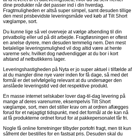
dine produkter når det passer ind i din hverdag.
Fragtmuligheden er altså super simpel, samt desuden tillige
den mest prisbevidste leveringsmåde ved køb af Tilt Short
væglampe, sort.
Du kunne lige så vel overveje at vælge afsending til din
privatbolig eller ud på dit arbejde. Fragtløsningen er oftest
en anelse dyrere, men desuden temmelig nem. Den mest
betalelige leveringsmulighed vil dog altid være at hente
varerne selv, hvilket dog nødvendiggør at du bor i kort
afstand af netbutikkens lager.
Leveringshastigheden på Nyta er jo super aktuel i tilfælde af
at du mangler dine nye varer inden for få dage, så med det
formål er det selvfølgelig relevant at du undersøger den
anslåede leveringstid ved det respektive produkt.
En masse internet selskaber lover dag-til-dag levering på
mange af deres varenumre, eksempelvis Tilt Short
væglampe, sort, men det stiller krav om at ordren aflægges
forud for et nøjagtigt tidspunkt, med det formål at de kan nå
at få produkterne ordnet forud for at pakkepersonalet får fri.
Nogle få online forretninger tilbyder portofri fragt, men tit kun
såfremt der bestilles for en fastsat pris. Desuden skal du