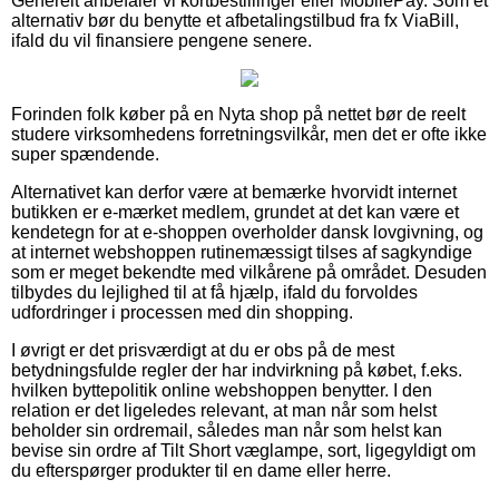
Generelt anbefaler vi kortbestillinger eller MobilePay. Som et
alternativ bør du benytte et afbetalingstilbud fra fx ViaBill,
ifald du vil finansiere pengene senere.
Forinden folk køber på en Nyta shop på nettet bør de reelt
studere virksomhedens forretningsvilkår, men det er ofte ikke
super spændende.
Alternativet kan derfor være at bemærke hvorvidt internet
butikken er e-mærket medlem, grundet at det kan være et
kendetegn for at e-shoppen overholder dansk lovgivning, og
at internet webshoppen rutinemæssigt tilses af sagkyndige
som er meget bekendte med vilkårene på området. Desuden
tilbydes du lejlighed til at få hjælp, ifald du forvoldes
udfordringer i processen med din shopping.
I øvrigt er det prisværdigt at du er obs på de mest
betydningsfulde regler der har indvirkning på købet, f.eks.
hvilken byttepolitik online webshoppen benytter. I den
relation er det ligeledes relevant, at man når som helst
beholder sin ordremail, således man når som helst kan
bevise sin ordre af Tilt Short væglampe, sort, ligegyldigt om
du efterspørger produkter til en dame eller herre.