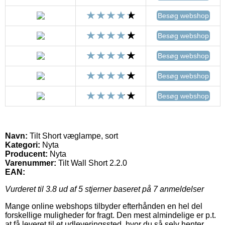
Besøg webshop
Besøg webshop
Besøg webshop
Besøg webshop
Besøg webshop
Navn:
Tilt Short væglampe, sort
Kategori:
Nyta
Producent:
Nyta
Varenummer:
Tilt Wall Short 2.2.0
EAN:
Vurderet til
3.8
ud af 5 stjerner baseret på
7
anmeldelser
Mange online webshops tilbyder efterhånden en hel del
forskellige muligheder for fragt. Den mest almindelige er p.t.
at få leveret til et udleveringssted, hvor du så selv henter