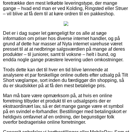
foretrække den mest letkøbte leveringstype, der mange
gange – hvad end man er ved Kolding, Ringsted eller Struer
– vil blive at få dem til at køre ordren til en pakkeshop.
Det er i dag super let gængeligt for os alle at søge
information om priser hos diverse internet handler, og på
grund af dette har masser af Nyta internet varehuse været
presset til at at nedbringe salgsværdien på mange af deres
produkter – til juniorer, samt til voksne – helt i bund, og
endda nogle gange præstere levering uden omkostninger.
Trods dette kan det til hver en tid blive lønnende at
analysere et par forskellige online outlets efter udsalg på Tilt
Short væglampe, sort inden du færdiggør din shopping, så
du er skudsikker på at få den mest betalelige pris.
Man må bare være opmærksom på, at hvis en online
forretning tilbyder et produkt til en udsalgspris der er
ekstraordinært lav, så er det mange gange være et symbol
på en svindel e-forhandler. Bestillinger med betalingskort er
heldigvis omfavnet af en ordning, der begunstiger folk
overfor bedrageriske online forretninger.