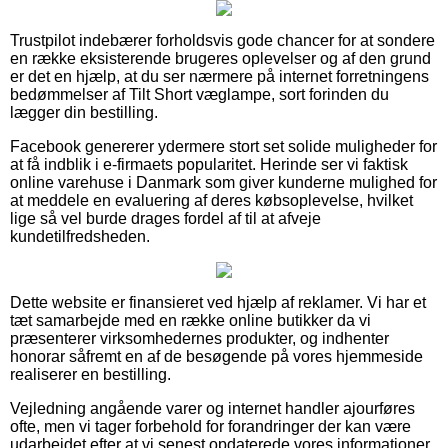
Trustpilot indebærer forholdsvis gode chancer for at sondere
en række eksisterende brugeres oplevelser og af den grund
er det en hjælp, at du ser nærmere på internet forretningens
bedømmelser af Tilt Short væglampe, sort forinden du
lægger din bestilling.
Facebook genererer ydermere stort set solide muligheder for
at få indblik i e-firmaets popularitet. Herinde ser vi faktisk
online varehuse i Danmark som giver kunderne mulighed for
at meddele en evaluering af deres købsoplevelse, hvilket
lige så vel burde drages fordel af til at afveje
kundetilfredsheden.
Dette website er finansieret ved hjælp af reklamer. Vi har et
tæt samarbejde med en række online butikker da vi
præsenterer virksomhedernes produkter, og indhenter
honorar såfremt en af de besøgende på vores hjemmeside
realiserer en bestilling.
Vejledning angående varer og internet handler ajourføres
ofte, men vi tager forbehold for forandringer der kan være
udarbejdet efter at vi senest opdaterede vores informationer.