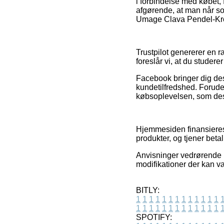
i forbindelse med købet, fx
afgørende, at man når so
Umage Clava Pendel-Krom,
Trustpilot genererer en 
foreslår vi, at du studer
Facebook bringer dig desu
kundetilfredshed. Forude
købsoplevelsen, som des
Hjemmesiden finansieres 
produkter, og tjener bet
Anvisninger vedrørende p
modifikationer der kan væ
BITLY:
1
1
1
1
1
1
1
1
1
1
1
1
1
1
1
1
1
1
1
1
1
1
1
1
1
1
SPOTIFY: