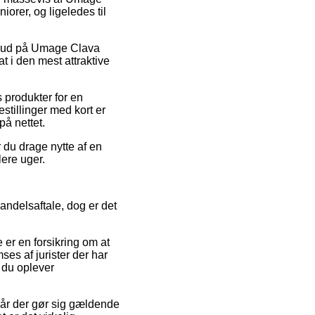
iorer, og ligeledes til
tilbud på Umage Clava
t i den mest attraktive
 produkter for en
estillinger med kort er
på nettet.
r du drage nytte af en
lere uger.
ndelsaftale, dog er det
er en forsikring om at
ses af jurister der har
 du oplever
år der gør sig gældende