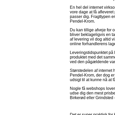
En hel del internet virks
vore dage at få afleveret
passer dig. Fragttypen er
Pendel-Krom.
Du kan tillige afveje for o
bliver beklageligvis en 
af levering vil dog altid v
online forhandlerens lage
Leveringstidspunktet på 
produktet med det samme,
ved den pågældende var
Størstedelen af internet
Pendel-Krom, der dog er a
udsigt til at kunne nå at 
Nogle få webshops lover p
udse dig den mest prisbev
Birkerød eller Grindsted –
Det er super praktisk for