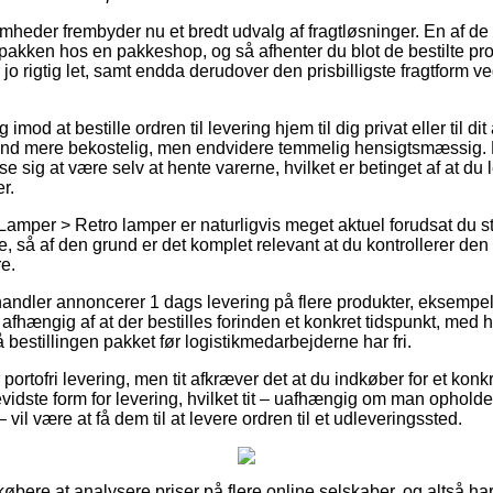
omheder frembyder nu et bredt udvalg af fragtløsninger. En af de
 pakken hos en pakkeshop, og så afhenter du blot de bestilte pr
 jo rigtig let, samt endda derudover den prisbilligste fragtform
g imod at bestille ordren til levering hjem til dig privat eller til 
tand mere bekostelig, men endvidere temmelig hensigtsmæssig. 
ise sig at være selv at hente varerne, hvilket er betinget af at du l
r.
Lamper > Retro lamper er naturligvis meget aktuel forudsat du s
 så af den grund er det komplet relevant at du kontrollerer de
e.
 handler annoncerer 1 dags levering på flere produkter, eksemp
fhængig af at der bestilles forinden et konkret tidspunkt, med h
få bestillingen pakket før logistikmedarbejderne har fri.
ortofri levering, men tit afkræver det at du indkøber for et konk
idste form for levering, hvilket tit – uafhængig om man opholde
 vil være at få dem til at levere ordren til et udleveringssted.
 købere at analysere priser på flere online selskaber, og altså 