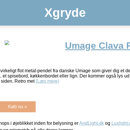
Xgryde
Umage Clava 
keligt flot metal-pendel fra danske Umage som giver dig et dej
. et spisebord, køkkenbordet eller lign. Der kommer også lys 
s siden. Retro met
(Læs mere)
Køb nu »
ps i øjeblikket inden for belysning er
AndLight.dk
og
Luxlight.