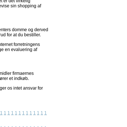
t er det virkelig
vise sin shopping af
umenters domme og derved
 for at du bestiller.
nternet forretningens
ge en evaluering af
midler firmaernes
ører et indkøb.
er os intet ansvar for
1
1
1
1
1
1
1
1
1
1
1
1
1