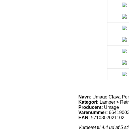
Navn:
Umage Clava Pen
Kategori:
Lamper > Retr
Producent:
Umage
Varenummer:
6641900
EAN:
5710302021102
Vurderet til
4.4
ud af 5 st