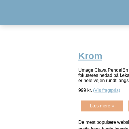
Krom
Umage Clava PendelEn vir
fokuseres nedad på f.eks
er hele vejen rundt lang
999
kr.
(Vis fragtpris)
Læs mere »
De mest populære websho