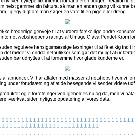
 hvilken byttepolitik internet forhandleren bruger. I relation til de
m helst gemmer sin faktura, så man en anden gang vil kunne be
 ligegyldigt om man søger en vare til en pige eller dreng.
række hæderlige genveje til at vurdere forskellige andre kons
er internet webshoppens ratings af Umage Clava Pendel-Krom forud
den regulære hensigtsmæssige løsninger til at få et kig ind i i
n det møder vi endda netbutikker som gør det muligt at udfærdi
uden bør udnyttes til at fornemme hvor glade kunderne er.
af annoncer. Vi har aftaler med masser af netshops hvori vi for
aling under forudsætning af at de besøgende vi sender videre udf
rodukter og e-forretninger vedligeholdes nu og da, men vi påtag
re iværksat siden nyligste opdatering af vores data.
1
1
1
1
1
1
1
1
1
1
1
1
1
1
1
1
1
1
1
1
1
1
1
1
1
1
1
1
1
1
1
1
1
1
1
1
1
1
1
1
1
1
1
1
1
1
1
1
1
1
1
1
1
1
1
1
1
1
1
1
1