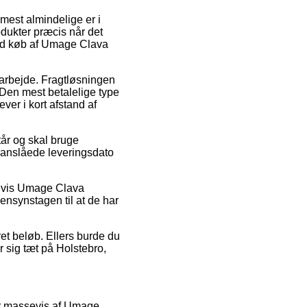
 mest almindelige er i
odukter præcis når det
 ved køb af Umage Clava
dit arbejde. Fragtløsningen
Den mest betalelige type
ever i kort afstand af
tår og skal bruge
n anslåede leveringsdato
elvis Umage Clava
ensynstagen til at de har
ret beløb. Ellers burde du
r sig tæt på Holstebro,
har massevis af Umage