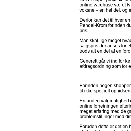
online varehuse været tvun
voksne – en hel del, og
Derfor kan det til hver e
Pendel-Krom forinden du f
pris.
Man skal lige meget hva
salgspris der anses for e
trods alt en del af en fo
Generelt går vi ind for k
afdragsordning som for ek
Forinden nogen shopper 
tit ikke specielt ophidsen
En anden valgmulighed er
online forretningen efter
meget erfaring med de gæ
problemstillinger med din
Foruden dette er det en