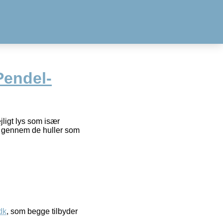
Pendel-
ligt lys som især
ud gennem de huller som
dk
, som begge tilbyder