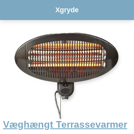
Xgryde
Væghængt Terrassevarmer