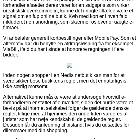
forhandler afsætter deres varer for en salgspris som virker
urealistisk overkommelig, kunne det i nogle tilfælde være et
signal om en fup online butik. Køb med kort er i hvert fald
inkluderet i en anordning, som skærmer os overfor uægte e-
firmaer.
Vi anbefaler generelt kortbestillinger eller MobilePay. Som et
alternativ bør du benytte en afdragsløsning fra for eksempel
ViaBill, ifald du har i sinde at honorere regningen i flere
bidder.
Inden nogen shopper i en Nedis netbutik kan man for at
være sikker bese butikkens regler, men det er naturligvis
ikke særlig morsomt.
Alternativet kunne måske være at undersøge hvorvidt e-
forhandleren er støttet af e-mærket, siden det burde være et
bevis på at internet selskabet følger de gældende danske
regler, tillige med at hjemmesiden undertiden vurderes af
jurister som har nøje kendskab til de gældende regler.
Desuden får du anledning til bistand, hvis du udsættes for
dilemmaer med din shopping.