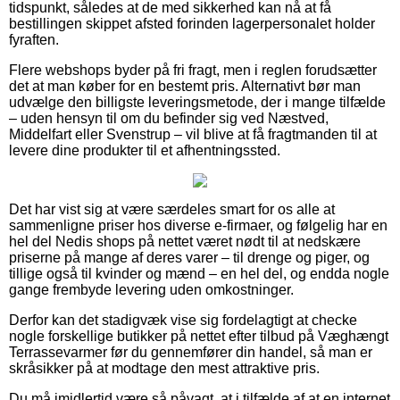
tidspunkt, således at de med sikkerhed kan nå at få
bestillingen skippet afsted forinden lagerpersonalet holder
fyraften.
Flere webshops byder på fri fragt, men i reglen forudsætter
det at man køber for en bestemt pris. Alternativt bør man
udvælge den billigste leveringsmetode, der i mange tilfælde
– uden hensyn til om du befinder sig ved Næstved,
Middelfart eller Svenstrup – vil blive at få fragtmanden til at
levere dine produkter til et afhentningssted.
Det har vist sig at være særdeles smart for os alle at
sammenligne priser hos diverse e-firmaer, og følgelig har en
hel del Nedis shops på nettet været nødt til at nedskære
priserne på mange af deres varer – til drenge og piger, og
tillige også til kvinder og mænd – en hel del, og endda nogle
gange frembyde levering uden omkostninger.
Derfor kan det stadigvæk vise sig fordelagtigt at checke
nogle forskellige butikker på nettet efter tilbud på Væghængt
Terrassevarmer før du gennemfører din handel, så man er
skråsikker på at modtage den mest attraktive pris.
Du må imidlertid være så påvagt, at i tilfælde af at en internet