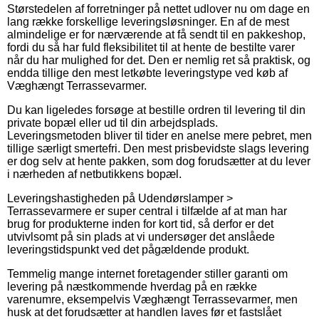
Størstedelen af forretninger på nettet udlover nu om dage en
lang række forskellige leveringsløsninger. En af de mest
almindelige er for nærværende at få sendt til en pakkeshop,
fordi du så har fuld fleksibilitet til at hente de bestilte varer
når du har mulighed for det. Den er nemlig ret så praktisk, og
endda tillige den mest letkøbte leveringstype ved køb af
Væghængt Terrassevarmer.
Du kan ligeledes forsøge at bestille ordren til levering til din
private bopæl eller ud til din arbejdsplads.
Leveringsmetoden bliver til tider en anelse mere pebret, men
tillige særligt smertefri. Den mest prisbevidste slags levering
er dog selv at hente pakken, som dog forudsætter at du lever
i nærheden af netbutikkens bopæl.
Leveringshastigheden på Udendørslamper >
Terrassevarmere er super central i tilfælde af at man har
brug for produkterne inden for kort tid, så derfor er det
utvivlsomt på sin plads at vi undersøger det anslåede
leveringstidspunkt ved det pågældende produkt.
Temmelig mange internet foretagender stiller garanti om
levering på næstkommende hverdag på en række
varenumre, eksempelvis Væghængt Terrassevarmer, men
husk at det forudsætter at handlen laves før et fastslået