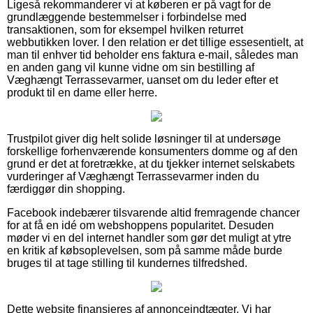
Ligeså rekommanderer vi at køberen er på vagt for de
grundlæggende bestemmelser i forbindelse med
transaktionen, som for eksempel hvilken returret
webbutikken lover. I den relation er det tillige essesentielt, at
man til enhver tid beholder ens faktura e-mail, således man
en anden gang vil kunne vidne om sin bestilling af
Væghængt Terrassevarmer, uanset om du leder efter et
produkt til en dame eller herre.
Trustpilot giver dig helt solide løsninger til at undersøge
forskellige forhenværende konsumenters domme og af den
grund er det at foretrække, at du tjekker internet selskabets
vurderinger af Væghængt Terrassevarmer inden du
færdiggør din shopping.
Facebook indebærer tilsvarende altid fremragende chancer
for at få en idé om webshoppens popularitet. Desuden
møder vi en del internet handler som gør det muligt at ytre
en kritik af købsoplevelsen, som på samme måde burde
bruges til at tage stilling til kundernes tilfredshed.
Dette website finansieres af annonceindtægter. Vi har