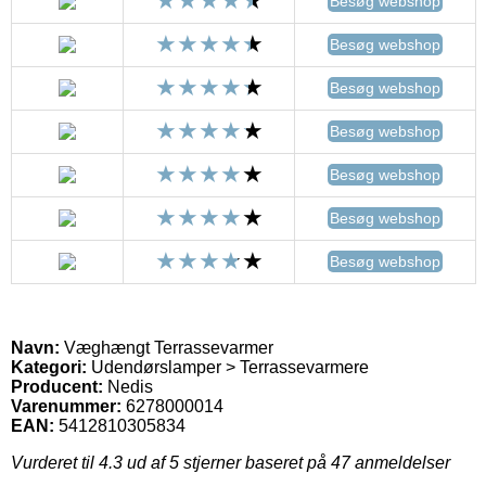
Besøg webshop
Besøg webshop
Besøg webshop
Besøg webshop
Besøg webshop
Besøg webshop
Besøg webshop
Navn:
Væghængt Terrassevarmer
Kategori:
Udendørslamper > Terrassevarmere
Producent:
Nedis
Varenummer:
6278000014
EAN:
5412810305834
Vurderet til
4.3
ud af 5 stjerner baseret på
47
anmeldelser