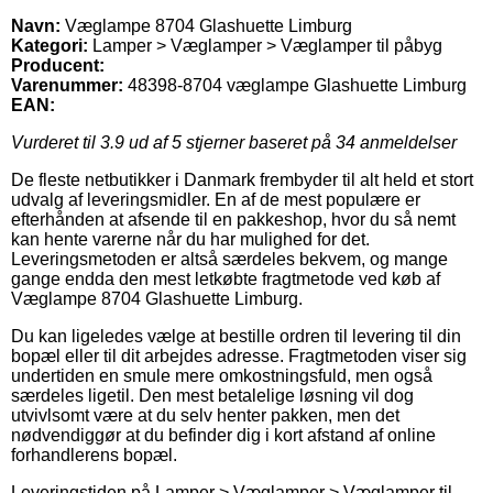
Navn:
Væglampe 8704 Glashuette Limburg
Kategori:
Lamper > Væglamper > Væglamper til påbyg
Producent:
Varenummer:
48398-8704 væglampe Glashuette Limburg
EAN:
Vurderet til
3.9
ud af 5 stjerner baseret på
34
anmeldelser
De fleste netbutikker i Danmark frembyder til alt held et stort
udvalg af leveringsmidler. En af de mest populære er
efterhånden at afsende til en pakkeshop, hvor du så nemt
kan hente varerne når du har mulighed for det.
Leveringsmetoden er altså særdeles bekvem, og mange
gange endda den mest letkøbte fragtmetode ved køb af
Væglampe 8704 Glashuette Limburg.
Du kan ligeledes vælge at bestille ordren til levering til din
bopæl eller til dit arbejdes adresse. Fragtmetoden viser sig
undertiden en smule mere omkostningsfuld, men også
særdeles ligetil. Den mest betalelige løsning vil dog
utvivlsomt være at du selv henter pakken, men det
nødvendiggør at du befinder dig i kort afstand af online
forhandlerens bopæl.
Leveringstiden på Lamper > Væglamper > Væglamper til