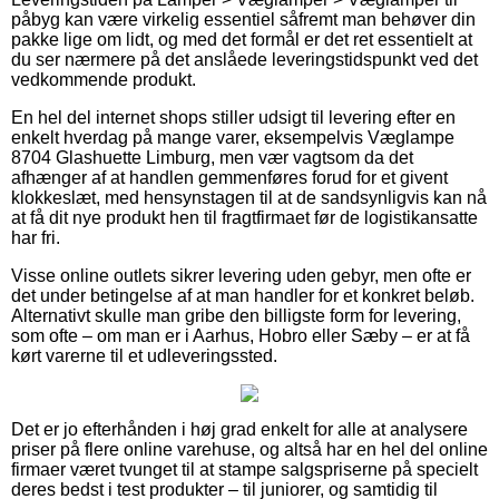
påbyg kan være virkelig essentiel såfremt man behøver din
pakke lige om lidt, og med det formål er det ret essentielt at
du ser nærmere på det anslåede leveringstidspunkt ved det
vedkommende produkt.
En hel del internet shops stiller udsigt til levering efter en
enkelt hverdag på mange varer, eksempelvis Væglampe
8704 Glashuette Limburg, men vær vagtsom da det
afhænger af at handlen gemmenføres forud for et givent
klokkeslæt, med hensynstagen til at de sandsynligvis kan nå
at få dit nye produkt hen til fragtfirmaet før de logistikansatte
har fri.
Visse online outlets sikrer levering uden gebyr, men ofte er
det under betingelse af at man handler for et konkret beløb.
Alternativt skulle man gribe den billigste form for levering,
som ofte – om man er i Aarhus, Hobro eller Sæby – er at få
kørt varerne til et udleveringssted.
Det er jo efterhånden i høj grad enkelt for alle at analysere
priser på flere online varehuse, og altså har en hel del online
firmaer været tvunget til at stampe salgspriserne på specielt
deres bedst i test produkter – til juniorer, og samtidig til