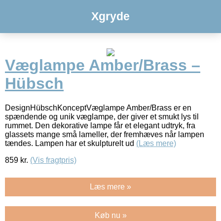
Xgryde
Væglampe Amber/Brass –
Hübsch
DesignHübschKonceptVæglampe Amber/Brass er en
spændende og unik væglampe, der giver et smukt lys til
rummet. Den dekorative lampe får et elegant udtryk, fra
glassets mange små lameller, der fremhæves når lampen
tændes. Lampen har et skulpturelt ud
(Læs mere)
859
kr.
(Vis fragtpris)
Læs mere »
Køb nu »