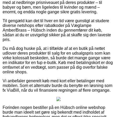
med at nedbringe prisniveauet på deres produkter – til
babyer og børn, men ligeledes til kvinder og mænd –
enormt, og endda nogle gange sikre gratis levering.
Til gengæld kan det til hver en tid være gunstigt at studere
diverse netshops efter rabatkoder på Væglampe
Amber/Brass – Hübsch inden du gennemfører dit køb,
sådan at du er usvigeligt sikker på at skaffe sig den laveste
pris.
Du må dog huske på, at i tilfælde af at en butik på nettet
udlover deres produkter til salg for en udsalgspris som kan
virke kolossalt beskeden, så burde det mange gange være
en indikator for en fup e-butik. Køb med betalingskort er dog
omfavnet af en vedtægt, som passer på dig overfor falske
online shops.
Vi anbefaler generelt køb med kort eller betalinger med
mobilen. Som et alternativ burde du benytte en løsning som
fx ViaBill, når du vil finansiere regningen af flere omgange.
Forinden nogen bestiller på en Hübsch online webshop
burde man ideelt set gøre sig bekendt med indholdet af
forhandlerens betingelser, men det er oftest ikke specielt