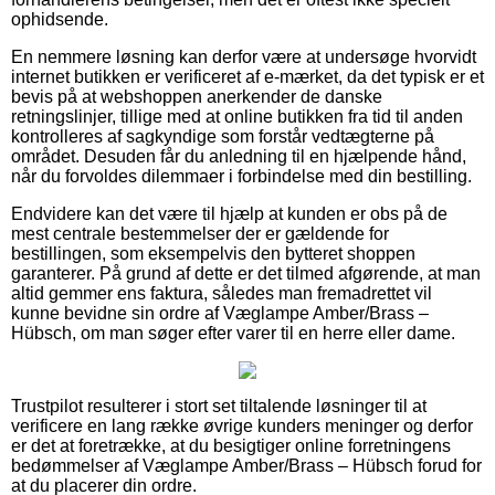
ophidsende.
En nemmere løsning kan derfor være at undersøge hvorvidt
internet butikken er verificeret af e-mærket, da det typisk er et
bevis på at webshoppen anerkender de danske
retningslinjer, tillige med at online butikken fra tid til anden
kontrolleres af sagkyndige som forstår vedtægterne på
området. Desuden får du anledning til en hjælpende hånd,
når du forvoldes dilemmaer i forbindelse med din bestilling.
Endvidere kan det være til hjælp at kunden er obs på de
mest centrale bestemmelser der er gældende for
bestillingen, som eksempelvis den bytteret shoppen
garanterer. På grund af dette er det tilmed afgørende, at man
altid gemmer ens faktura, således man fremadrettet vil
kunne bevidne sin ordre af Væglampe Amber/Brass –
Hübsch, om man søger efter varer til en herre eller dame.
Trustpilot resulterer i stort set tiltalende løsninger til at
verificere en lang række øvrige kunders meninger og derfor
er det at foretrække, at du besigtiger online forretningens
bedømmelser af Væglampe Amber/Brass – Hübsch forud for
at du placerer din ordre.