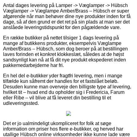
Antal dages levering på Lamper -> Væglamper -> Hübsch
Væglamper -> Væglampe Amber/Brass – Hübsch er super
afgørende når man behøver dine nye produkter inden for få
dage, så af den grund er det ret på sin plads at man ser det
anslåede leveringstidspunkt for den pågældende vare.
En række butikker på nettet tilsiger 1 dags levering på
mange af butikkens produkter, eksempelvis Væglampe
Amber/Brass – Hübsch, som dog beroer på at bestillingen
laves forinden et konkret klokkeslæt, således at de højst
sandsynligt kan nå at få dit nye produkt ekspederet inden
pakkemedarbejderne har fri.
En hel del e-butikker yder fragtfri levering, men i mange
tilfælde kun såfremt der handles for et fastslået beløb.
Desuden kunne man overveje den billigste type af levering,
hvilket tit – hvad end du opholder sig i Fredericia, Farum
eller Ribe – vil blive at få leveret din bestilling til et
udleveringssted.
Det er jo ualmindeligt ukompliceret for folk at søge
information om priser hos flere e-butikker, og herved har
utallige Hübsch online virksomheder ikke kunne lade være