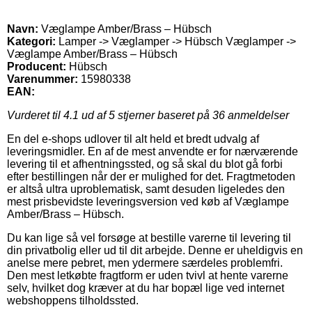
Navn:
Væglampe Amber/Brass – Hübsch
Kategori:
Lamper -> Væglamper -> Hübsch Væglamper ->
Væglampe Amber/Brass – Hübsch
Producent:
Hübsch
Varenummer:
15980338
EAN:
Vurderet til
4.1
ud af 5 stjerner baseret på
36
anmeldelser
En del e-shops udlover til alt held et bredt udvalg af
leveringsmidler. En af de mest anvendte er for nærværende
levering til et afhentningssted, og så skal du blot gå forbi
efter bestillingen når der er mulighed for det. Fragtmetoden
er altså ultra uproblematisk, samt desuden ligeledes den
mest prisbevidste leveringsversion ved køb af Væglampe
Amber/Brass – Hübsch.
Du kan lige så vel forsøge at bestille varerne til levering til
din privatbolig eller ud til dit arbejde. Denne er uheldigvis en
anelse mere pebret, men ydermere særdeles problemfri.
Den mest letkøbte fragtform er uden tvivl at hente varerne
selv, hvilket dog kræver at du har bopæl lige ved internet
webshoppens tilholdssted.