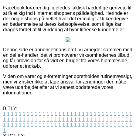
Facebook forærer dig ligeledes faktisk hæderlige genveje til
at få et kig ind i internet shoppens pålidelighed. Herinde er
der nogle shops på nettet hvor det er muligt at tilkendegive
en bedømmelse af deres købsoplevelse, som tillige kan
drages fordel af til vurdering af hvor tilfredse kunderne er.
Denne side er annoncefinansieret. Vi arbejder sammen med
en del e-handler idet vi promoverer virksomhedernes tilbud,
og får provision for så vidt en bruger fra vores hjemmeside
udfører et indkøb.
Viden om varer og e-forretninger opretholdes rutinemæssigt,
men vi ønsker ikke at tage ansvar for ændringer der måtte
være udarbejdet efter at vi senest opdaterede vores
informationer.
BITLY:
1
1
1
1
1
1
1
1
1
1
1
1
1
1
1
1
1
1
1
1
1
1
1
1
1
1
1
1
1
1
1
1
1
1
1
1
1
1
1
1
1
1
1
1
1
1
1
1
1
1
1
1
1
1
1
1
1
1
1
1
1
1
1
1
1
1
1
1
1
1
1
1
1
1
1
1
1
1
1
1
1
1
1
1
1
1
1
1
1
1
1
1
1
1
1
1
1
1
1
1
SPOTIFY: