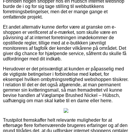
Forinden nogen shopper hos en Hübsch internet webshop
burde de i og for sig tage stilling til webbutikkens
forretningsbetingelser, men det er mange gange et
omfattende projekt.
Et andet alternativ kunne derfor være at granske om e-
shoppen er verificeret af e-mærket, som skulle være en
påvisning af at internet forretningen imødekommer de
opstillede regler, tillige med at e-butikken jævnligt
monitoreres af fagfolk der kender vilkårene på området. Det
giver dig chance for hjælpende service, såfremt du skulle få
udfordringer med dit indkøb.
Herudover er det prisværdigt at kunden er påpasselig med
de vigtigste betingelser i forbindelse med købet, for
eksempel hvilken ombytningsrettighed webshoppen tilsikrer.
I relation til det er det også afgørende, at man permanent
gemmer sin kvitteringsmail, så man fremadrettet vil kunne
bevise handlen af Væglampe Brushed Nickel – Hübsch,
uafhængig om man skal købe til en dame eller herre.
Trustpilot fremskaffer helt relevante muligheder for at
eftersøge flere forhenværende brugeres erfaringer og af den
grund tilrådes det, at du udforsker internet shoppens omtaler