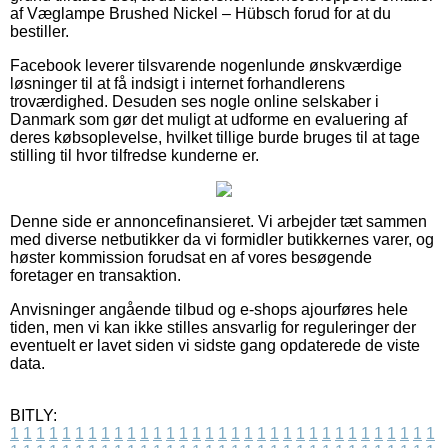
af Væglampe Brushed Nickel – Hübsch forud for at du
bestiller.
Facebook leverer tilsvarende nogenlunde ønskværdige
løsninger til at få indsigt i internet forhandlerens
troværdighed. Desuden ses nogle online selskaber i
Danmark som gør det muligt at udforme en evaluering af
deres købsoplevelse, hvilket tillige burde bruges til at tage
stilling til hvor tilfredse kunderne er.
Denne side er annoncefinansieret. Vi arbejder tæt sammen
med diverse netbutikker da vi formidler butikkernes varer, og
høster kommission forudsat en af vores besøgende
foretager en transaktion.
Anvisninger angående tilbud og e-shops ajourføres hele
tiden, men vi kan ikke stilles ansvarlig for reguleringer der
eventuelt er lavet siden vi sidste gang opdaterede de viste
data.
BITLY:
1
1
1
1
1
1
1
1
1
1
1
1
1
1
1
1
1
1
1
1
1
1
1
1
1
1
1
1
1
1
1
1
1