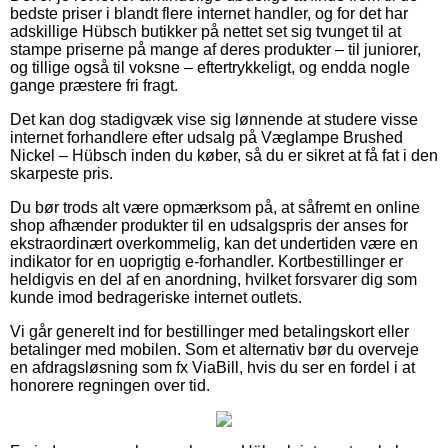
bedste priser i blandt flere internet handler, og for det har
adskillige Hübsch butikker på nettet set sig tvunget til at
stampe priserne på mange af deres produkter – til juniorer,
og tillige også til voksne – eftertrykkeligt, og endda nogle
gange præstere fri fragt.
Det kan dog stadigvæk vise sig lønnende at studere visse
internet forhandlere efter udsalg på Væglampe Brushed
Nickel – Hübsch inden du køber, så du er sikret at få fat i den
skarpeste pris.
Du bør trods alt være opmærksom på, at såfremt en online
shop afhænder produkter til en udsalgspris der anses for
ekstraordinært overkommelig, kan det undertiden være en
indikator for en uoprigtig e-forhandler. Kortbestillinger er
heldigvis en del af en anordning, hvilket forsvarer dig som
kunde imod bedrageriske internet outlets.
Vi går generelt ind for bestillinger med betalingskort eller
betalinger med mobilen. Som et alternativ bør du overveje
en afdragsløsning som fx ViaBill, hvis du ser en fordel i at
honorere regningen over tid.