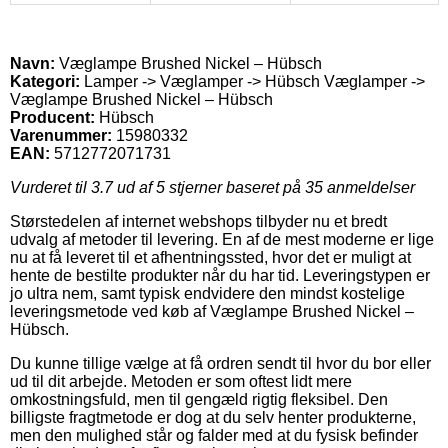
Navn:
Væglampe Brushed Nickel – Hübsch
Kategori:
Lamper -> Væglamper -> Hübsch Væglamper ->
Væglampe Brushed Nickel – Hübsch
Producent:
Hübsch
Varenummer:
15980332
EAN:
5712772071731
Vurderet til
3.7
ud af 5 stjerner baseret på
35
anmeldelser
Størstedelen af internet webshops tilbyder nu et bredt
udvalg af metoder til levering. En af de mest moderne er lige
nu at få leveret til et afhentningssted, hvor det er muligt at
hente de bestilte produkter når du har tid. Leveringstypen er
jo ultra nem, samt typisk endvidere den mindst kostelige
leveringsmetode ved køb af Væglampe Brushed Nickel –
Hübsch.
Du kunne tillige vælge at få ordren sendt til hvor du bor eller
ud til dit arbejde. Metoden er som oftest lidt mere
omkostningsfuld, men til gengæld rigtig fleksibel. Den
billigste fragtmetode er dog at du selv henter produkterne,
men den mulighed står og falder med at du fysisk befinder