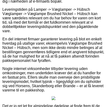
dig i nærheden af e-firmaets bopæl.
Leveringstiden på Lamper -> Væglamper -> Hübsch
Væglamper -> Væglampe Brushed Nickel – Hübsch kan
være særdeles relevant om du har behov for varen om kort
tid, så med det formål er det fuldkommen relevant at vi
dobbelttjekker leveringstidspunktet ved den pågældende
vare.
En del internet firmaer garanterer levering på blot en enkelt
hverdag på utallige varer, eksempelvis Væglampe Brushed
Nickel – Hübsch, men som ikke desto mindre betinges af at
bestillingen gennemføres tidligere end et angivent tidspunkt,
så de har mulighed for at nå at få pakken afsendt forinden
pakkepersonalet har fyraften.
Nogle internet virksomheder tilbyder levering uden
omkostninger, men undertiden kræver det at du handler for
en fastsat pris. Ellers skulle man overveje den prisbilligste
leveringsmodel, hvilket typisk – ligegyldigt om du opholder
sig ved Horsens, Skanderborg eller Brande – er at få leveret
varerne til en pakkeshop.
Det er jo ret let for almindelige dødelige at finde frem til de