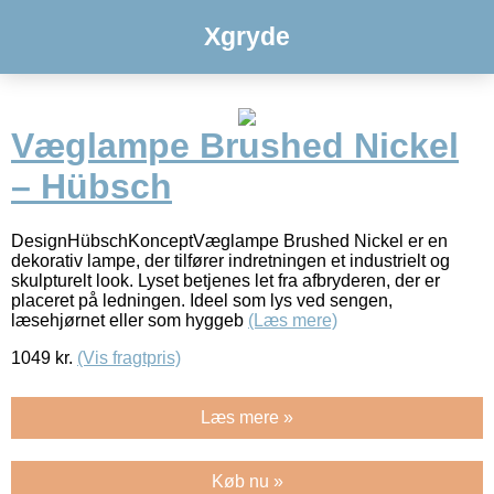
Xgryde
Væglampe Brushed Nickel
– Hübsch
DesignHübschKonceptVæglampe Brushed Nickel er en
dekorativ lampe, der tilfører indretningen et industrielt og
skulpturelt look. Lyset betjenes let fra afbryderen, der er
placeret på ledningen. Ideel som lys ved sengen,
læsehjørnet eller som hyggeb
(Læs mere)
1049
kr.
(Vis fragtpris)
Læs mere »
Køb nu »