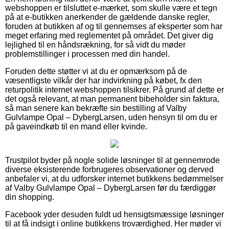
webshoppen er tilsluttet e-mærket, som skulle være et tegn
på at e-butikken anerkender de gældende danske regler,
foruden at butikken af og til gennemses af eksperter som har
meget erfaring med reglementet på området. Det giver dig
lejlighed til en håndsrækning, for så vidt du møder
problemstillinger i processen med din handel.
Foruden dette støtter vi at du er opmærksom på de
væsentligste vilkår der har indvirkning på købet, fx den
returpolitik internet webshoppen tilsikrer. På grund af dette er
det også relevant, at man permanent bibeholder sin faktura,
så man senere kan bekræfte sin bestilling af Valby
Gulvlampe Opal – DybergLarsen, uden hensyn til om du er
på gaveindkøb til en mand eller kvinde.
Trustpilot byder på nogle solide løsninger til at gennemrode
diverse eksisterende forbrugeres observationer og derved
anbefaler vi, at du udforsker internet butikkens bedømmelser
af Valby Gulvlampe Opal – DybergLarsen før du færdiggør
din shopping.
Facebook yder desuden fuldt ud hensigtsmæssige løsninger
til at få indsigt i online butikkens troværdighed. Her møder vi