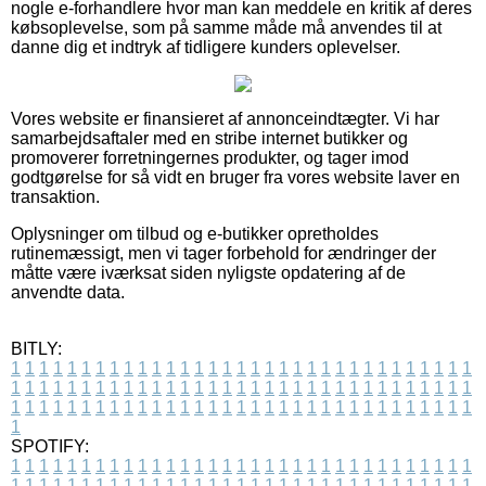
nogle e-forhandlere hvor man kan meddele en kritik af deres
købsoplevelse, som på samme måde må anvendes til at
danne dig et indtryk af tidligere kunders oplevelser.
Vores website er finansieret af annonceindtægter. Vi har
samarbejdsaftaler med en stribe internet butikker og
promoverer forretningernes produkter, og tager imod
godtgørelse for så vidt en bruger fra vores website laver en
transaktion.
Oplysninger om tilbud og e-butikker opretholdes
rutinemæssigt, men vi tager forbehold for ændringer der
måtte være iværksat siden nyligste opdatering af de
anvendte data.
BITLY:
1
1
1
1
1
1
1
1
1
1
1
1
1
1
1
1
1
1
1
1
1
1
1
1
1
1
1
1
1
1
1
1
1
1
1
1
1
1
1
1
1
1
1
1
1
1
1
1
1
1
1
1
1
1
1
1
1
1
1
1
1
1
1
1
1
1
1
1
1
1
1
1
1
1
1
1
1
1
1
1
1
1
1
1
1
1
1
1
1
1
1
1
1
1
1
1
1
1
1
1
SPOTIFY:
1
1
1
1
1
1
1
1
1
1
1
1
1
1
1
1
1
1
1
1
1
1
1
1
1
1
1
1
1
1
1
1
1
1
1
1
1
1
1
1
1
1
1
1
1
1
1
1
1
1
1
1
1
1
1
1
1
1
1
1
1
1
1
1
1
1