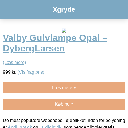
Xgryde
Valby Gulvlampe Opal –
DybergLarsen
(Læs mere)
999
kr.
(Vis fragtpris)
Læs mere »
Køb nu »
De mest populære webshops i øjeblikket inden for belysning
er
AndLight.dk
og
Luxlight.dk
, som begge tilbyder gratis