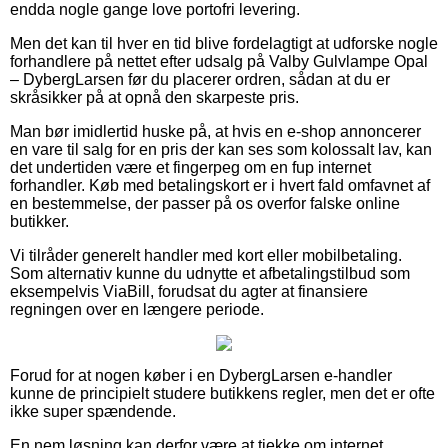
endda nogle gange love portofri levering.
Men det kan til hver en tid blive fordelagtigt at udforske nogle
forhandlere på nettet efter udsalg på Valby Gulvlampe Opal
– DybergLarsen før du placerer ordren, sådan at du er
skråsikker på at opnå den skarpeste pris.
Man bør imidlertid huske på, at hvis en e-shop annoncerer
en vare til salg for en pris der kan ses som kolossalt lav, kan
det undertiden være et fingerpeg om en fup internet
forhandler. Køb med betalingskort er i hvert fald omfavnet af
en bestemmelse, der passer på os overfor falske online
butikker.
Vi tilråder generelt handler med kort eller mobilbetaling.
Som alternativ kunne du udnytte et afbetalingstilbud som
eksempelvis ViaBill, forudsat du agter at finansiere
regningen over en længere periode.
Forud for at nogen køber i en DybergLarsen e-handler
kunne de principielt studere butikkens regler, men det er ofte
ikke super spændende.
En nem løsning kan derfor være at tjekke om internet