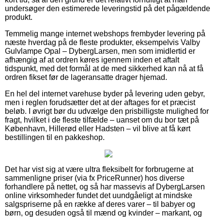
undersøger den estimerede leveringstid på det pågældende
produkt.
Temmelig mange internet webshops frembyder levering på
næste hverdag på de fleste produkter, eksempelvis Valby
Gulvlampe Opal – DybergLarsen, men som imidlertid er
afhængig af at ordren køres igennem inden et aftalt
tidspunkt, med det formål at de med sikkerhed kan nå at få
ordren fikset før de lageransatte drager hjemad.
En hel del internet varehuse byder på levering uden gebyr,
men i reglen forudsætter det at der aftages for et præcist
beløb. I øvrigt bør du udvælge den prisbilligste mulighed for
fragt, hvilket i de fleste tilfælde – uanset om du bor tæt på
København, Hillerød eller Hadsten – vil blive at få kørt
bestillingen til en pakkeshop.
Det har vist sig at være ultra fleksibelt for forbrugerne at
sammenligne priser (via fx PriceRunner) hos diverse
forhandlere på nettet, og så har massevis af DybergLarsen
online virksomheder fundet det uundgåeligt at mindske
salgspriserne på en række af deres varer – til babyer og
børn, og desuden også til mænd og kvinder – markant, og