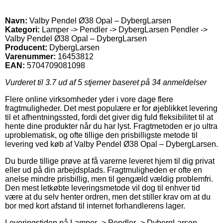
Navn:
Valby Pendel Ø38 Opal – DybergLarsen
Kategori:
Lamper -> Pendler -> DybergLarsen Pendler ->
Valby Pendel Ø38 Opal – DybergLarsen
Producent:
DybergLarsen
Varenummer:
16453812
EAN:
5704709081098
Vurderet til
3.7
ud af 5 stjerner baseret på
34
anmeldelser
Flere online virksomheder yder i vore dage flere
fragtmuligheder. Det mest populære er for øjeblikket levering
til et afhentningssted, fordi det giver dig fuld fleksibilitet til at
hente dine produkter når du har lyst. Fragtmetoden er jo ultra
uproblematisk, og ofte tillige den prisbilligste metode til
levering ved køb af Valby Pendel Ø38 Opal – DybergLarsen.
Du burde tillige prøve at få varerne leveret hjem til dig privat
eller ud på din arbejdsplads. Fragtmuligheden er ofte en
anelse mindre prisbillig, men til gengæld vældig problemfri.
Den mest letkøbte leveringsmetode vil dog til enhver tid
være at du selv henter ordren, men det stiller krav om at du
bor med kort afstand til internet forhandlerens lager.
Leveringstiden på Lamper -> Pendler -> DybergLarsen