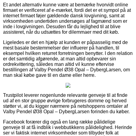
Et andet alternativ kunne være at bemærke hvorvidt online
firmaet er verificeret af e-mærket, fordi det er et sympol på at
internet firmaet føjer gældende dansk lovgivning, samt at
virksomheden undertiden undersøges af fagmænd som er
inde i lovgivningen. Desuden får du lejlighed til at blive
assisteret, når du udsættes for dilemmaer med dit køb.
Ligeledes er det en hjælp at kunden er påpasselig med de
mest basale bestemmelser der influerer på handlen, til
eksempel hvilken returret forretningen benytter. I den relation
er det samtidig afgørende, at man altid opbevarer sin
ordrekvittering, således man altid vil kunne eftervise
bestillingen af Valby Pendel Ø38 Opal – DybergLarsen, om
man skal købe gave til en dame eller herre.
Trustpilot leverer nogenlunde relevante genveje til at finde
ud af en stor gruppe øvrige forbrugeres domme og herved
støtter vi, at du kigger nærmere på netshoppens omtaler af
Valby Pendel Ø38 Opal – DybergLarsen forinden du køber.
Facebook forærer dig også en lang række pålidelige
genveje til at få indblik i webbutikkens pålidelighed. Herinde
ser vi faktisk internet virksomheder som tilbyder folk at