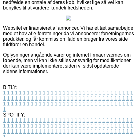
nedfælde en omtale af deres køb, hvilket lige så vel kan
benyttes til at vurdere kundetilfredsheden.
Websitet er finansieret af annoncer. Vi har et tæt samarbejde
med et hav af e-forretninger da vi annoncerer forretningernes
produkter, og får kommission ifald en bruger fra vores side
fuldfører en handel.
Oplysninger angående varer og internet firmaer værnes om
løbende, men vi kan ikke stilles ansvarlig for modifikationer
der kan være implementeret siden vi sidst opdaterede
sidens informationer.
BITLY:
1
1
1
1
1
1
1
1
1
1
1
1
1
1
1
1
1
1
1
1
1
1
1
1
1
1
1
1
1
1
1
1
1
1
1
1
1
1
1
1
1
1
1
1
1
1
1
1
1
1
1
1
1
1
1
1
1
1
1
1
1
1
1
1
1
1
1
1
1
1
1
1
1
1
1
1
1
1
1
1
1
1
1
1
1
1
1
1
1
1
1
1
1
1
1
1
1
1
1
1
SPOTIFY:
1
1
1
1
1
1
1
1
1
1
1
1
1
1
1
1
1
1
1
1
1
1
1
1
1
1
1
1
1
1
1
1
1
1
1
1
1
1
1
1
1
1
1
1
1
1
1
1
1
1
1
1
1
1
1
1
1
1
1
1
1
1
1
1
1
1
1
1
1
1
1
1
1
1
1
1
1
1
1
1
1
1
1
1
1
1
1
1
1
1
1
1
1
1
1
1
1
1
1
1