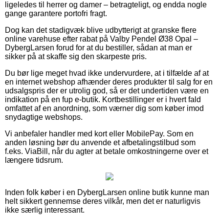
ligeledes til herrer og damer – betragteligt, og endda nogle
gange garantere portofri fragt.
Dog kan det stadigvæk blive udbytterigt at granske flere
online varehuse efter rabat på Valby Pendel Ø38 Opal –
DybergLarsen forud for at du bestiller, sådan at man er
sikker på at skaffe sig den skarpeste pris.
Du bør lige meget hvad ikke undervurdere, at i tilfælde af at
en internet webshop afhænder deres produkter til salg for en
udsalgspris der er utrolig god, så er det undertiden være en
indikation på en fup e-butik. Kortbestillinger er i hvert fald
omfattet af en anordning, som værner dig som køber imod
snydagtige webshops.
Vi anbefaler handler med kort eller MobilePay. Som en
anden løsning bør du anvende et afbetalingstilbud som
f.eks. ViaBill, når du agter at betale omkostningerne over et
længere tidsrum.
Inden folk køber i en DybergLarsen online butik kunne man
helt sikkert gennemse deres vilkår, men det er naturligvis
ikke særlig interessant.