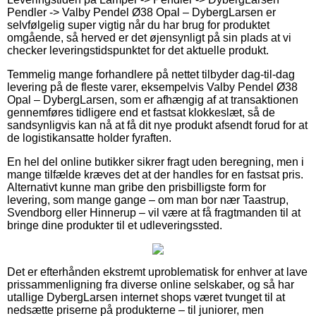
Pendler -> Valby Pendel Ø38 Opal – DybergLarsen er
selvfølgelig super vigtig når du har brug for produktet
omgående, så herved er det øjensynligt på sin plads at vi
checker leveringstidspunktet for det aktuelle produkt.
Temmelig mange forhandlere på nettet tilbyder dag-til-dag
levering på de fleste varer, eksempelvis Valby Pendel Ø38
Opal – DybergLarsen, som er afhængig af at transaktionen
gennemføres tidligere end et fastsat klokkeslæt, så de
sandsynligvis kan nå at få dit nye produkt afsendt forud for at
de logistikansatte holder fyraften.
En hel del online butikker sikrer fragt uden beregning, men i
mange tilfælde kræves det at der handles for en fastsat pris.
Alternativt kunne man gribe den prisbilligste form for
levering, som mange gange – om man bor nær Taastrup,
Svendborg eller Hinnerup – vil være at få fragtmanden til at
bringe dine produkter til et udleveringssted.
Det er efterhånden ekstremt uproblematisk for enhver at lave
prissammenligning fra diverse online selskaber, og så har
utallige DybergLarsen internet shops været tvunget til at
nedsætte priserne på produkterne – til juniorer, men