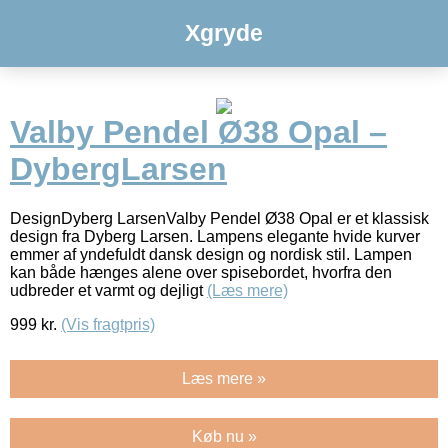
Xgryde
Valby Pendel Ø38 Opal –
DybergLarsen
DesignDyberg LarsenValby Pendel Ø38 Opal er et klassisk
design fra Dyberg Larsen. Lampens elegante hvide kurver
emmer af yndefuldt dansk design og nordisk stil. Lampen
kan både hænges alene over spisebordet, hvorfra den
udbreder et varmt og dejligt
(Læs mere)
999
kr.
(Vis fragtpris)
Læs mere »
Køb nu »