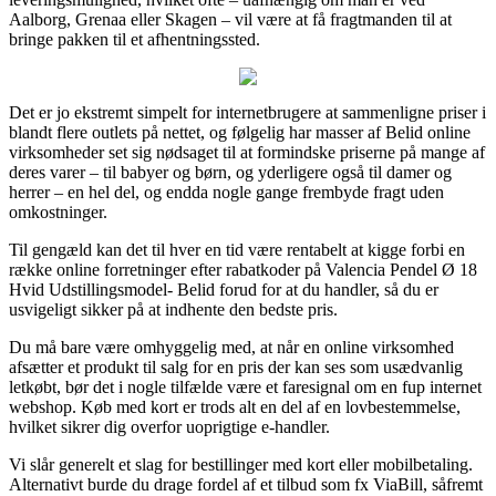
Aalborg, Grenaa eller Skagen – vil være at få fragtmanden til at
bringe pakken til et afhentningssted.
Det er jo ekstremt simpelt for internetbrugere at sammenligne priser i
blandt flere outlets på nettet, og følgelig har masser af Belid online
virksomheder set sig nødsaget til at formindske priserne på mange af
deres varer – til babyer og børn, og yderligere også til damer og
herrer – en hel del, og endda nogle gange frembyde fragt uden
omkostninger.
Til gengæld kan det til hver en tid være rentabelt at kigge forbi en
række online forretninger efter rabatkoder på Valencia Pendel Ø 18
Hvid Udstillingsmodel- Belid forud for at du handler, så du er
usvigeligt sikker på at indhente den bedste pris.
Du må bare være omhyggelig med, at når en online virksomhed
afsætter et produkt til salg for en pris der kan ses som usædvanlig
letkøbt, bør det i nogle tilfælde være et faresignal om en fup internet
webshop. Køb med kort er trods alt en del af en lovbestemmelse,
hvilket sikrer dig overfor uoprigtige e-handler.
Vi slår generelt et slag for bestillinger med kort eller mobilbetaling.
Alternativt burde du drage fordel af et tilbud som fx ViaBill, såfremt