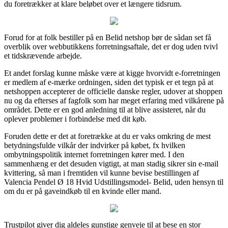
du foretrækker at klare beløbet over et længere tidsrum.
Forud for at folk bestiller på en Belid netshop bør de sådan set få
overblik over webbutikkens forretningsaftale, det er dog uden tvivl
et tidskrævende arbejde.
Et andet forslag kunne måske være at kigge hvorvidt e-forretningen
er medlem af e-mærke ordningen, siden det typisk er et tegn på at
netshoppen accepterer de officielle danske regler, udover at shoppen
nu og da efterses af fagfolk som har meget erfaring med vilkårene på
området. Dette er en god anledning til at blive assisteret, når du
oplever problemer i forbindelse med dit køb.
Foruden dette er det at foretrække at du er vaks omkring de mest
betydningsfulde vilkår der indvirker på købet, fx hvilken
ombytningspolitik internet forretningen kører med. I den
sammenhæng er det desuden vigtigt, at man stadig sikrer sin e-mail
kvittering, så man i fremtiden vil kunne bevise bestillingen af
Valencia Pendel Ø 18 Hvid Udstillingsmodel- Belid, uden hensyn til
om du er på gaveindkøb til en kvinde eller mand.
Trustpilot giver dig aldeles gunstige genveje til at bese en stor