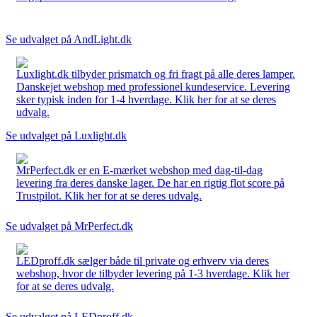
Se udvalget på AndLight.dk
Luxlight.dk tilbyder prismatch og fri fragt på alle deres lamper.
Danskejet webshop med professionel kundeservice. Levering
sker typisk inden for 1-4 hverdage. Klik her for at se deres
udvalg.
Se udvalget på Luxlight.dk
MrPerfect.dk er en E-mærket webshop med dag-til-dag
levering fra deres danske lager. De har en rigtig flot score på
Trustpilot. Klik her for at se deres udvalg.
Se udvalget på MrPerfect.dk
LEDproff.dk sælger både til private og erhverv via deres
webshop, hvor de tilbyder levering på 1-3 hverdage. Klik her
for at se deres udvalg.
Se udvalget på LEDproff.dk