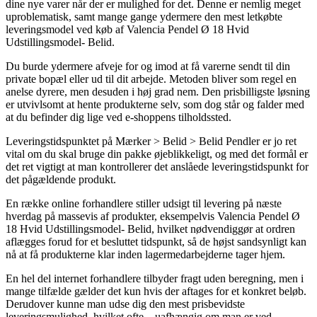
dine nye varer når der er mulighed for det. Denne er nemlig meget
uproblematisk, samt mange gange ydermere den mest letkøbte
leveringsmodel ved køb af Valencia Pendel Ø 18 Hvid
Udstillingsmodel- Belid.
Du burde ydermere afveje for og imod at få varerne sendt til din
private bopæl eller ud til dit arbejde. Metoden bliver som regel en
anelse dyrere, men desuden i høj grad nem. Den prisbilligste løsning
er utvivlsomt at hente produkterne selv, som dog står og falder med
at du befinder dig lige ved e-shoppens tilholdssted.
Leveringstidspunktet på Mærker > Belid > Belid Pendler er jo ret
vital om du skal bruge din pakke øjeblikkeligt, og med det formål er
det ret vigtigt at man kontrollerer det anslåede leveringstidspunkt for
det pågældende produkt.
En række online forhandlere stiller udsigt til levering på næste
hverdag på massevis af produkter, eksempelvis Valencia Pendel Ø
18 Hvid Udstillingsmodel- Belid, hvilket nødvendiggør at ordren
aflægges forud for et besluttet tidspunkt, så de højst sandsynligt kan
nå at få produkterne klar inden lagermedarbejderne tager hjem.
En hel del internet forhandlere tilbyder fragt uden beregning, men i
mange tilfælde gælder det kun hvis der aftages for et konkret beløb.
Derudover kunne man udse dig den mest prisbevidste
leveringsmulighed, hvilket ofte – uafhængig om man er ved