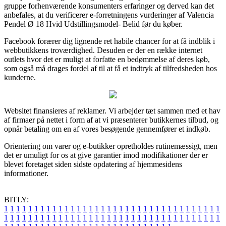
gruppe forhenværende konsumenters erfaringer og derved kan det
anbefales, at du verificerer e-forretningens vurderinger af Valencia
Pendel Ø 18 Hvid Udstillingsmodel- Belid før du køber.
Facebook forærer dig lignende ret habile chancer for at få indblik i
webbutikkens troværdighed. Desuden er der en række internet
outlets hvor det er muligt at forfatte en bedømmelse af deres køb,
som også må drages fordel af til at få et indtryk af tilfredsheden hos
kunderne.
Websitet finansieres af reklamer. Vi arbejder tæt sammen med et hav
af firmaer på nettet i form af at vi præsenterer butikkernes tilbud, og
opnår betaling om en af vores besøgende gennemfører et indkøb.
Orientering om varer og e-butikker opretholdes rutinemæssigt, men
det er umuligt for os at give garantier imod modifikationer der er
blevet foretaget siden sidste opdatering af hjemmesidens
informationer.
BITLY:
1
1
1
1
1
1
1
1
1
1
1
1
1
1
1
1
1
1
1
1
1
1
1
1
1
1
1
1
1
1
1
1
1
1
1
1
1
1
1
1
1
1
1
1
1
1
1
1
1
1
1
1
1
1
1
1
1
1
1
1
1
1
1
1
1
1
1
1
1
1
1
1