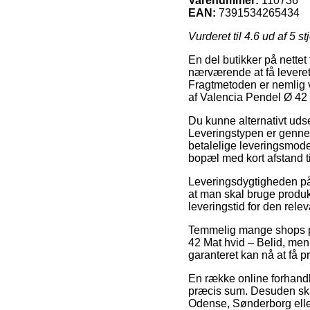
Varenummer:
110736
EAN:
7391534265434
Vurderet til
4.6
ud af 5 st
En del butikker på nettet 
nærværende at få leveret 
Fragtmetoden er nemlig v
af Valencia Pendel Ø 42 
Du kunne alternativt udse 
Leveringstypen er gennem
betalelige leveringsmode
bopæl med kort afstand ti
Leveringsdygtigheden på
at man skal bruge produk
leveringstid for den rele
Temmelig mange shops på
42 Mat hvid – Belid, men 
garanteret kan nå at få p
En række online forhandle
præcis sum. Desuden skal
Odense, Sønderborg eller 