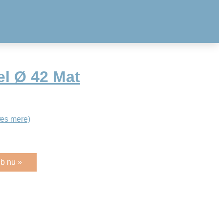
el Ø 42 Mat
æs mere)
b nu »