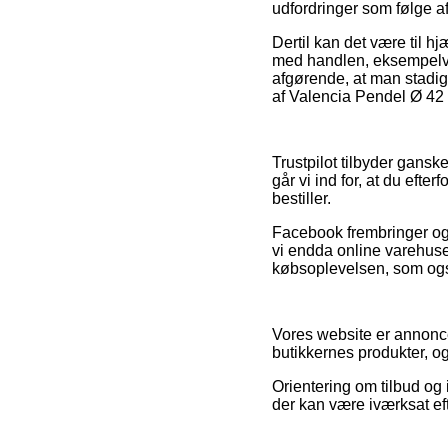
udfordringer som følge af
Dertil kan det være til h
med handlen, eksempelvis 
afgørende, at man stadig
af Valencia Pendel Ø 42 
Trustpilot tilbyder gansk
går vi ind for, at du eft
bestiller.
Facebook frembringer og
vi endda online varehus
købsoplevelsen, som også b
Vores website er annonce
butikkernes produkter, o
Orientering om tilbud og 
der kan være iværksat eft