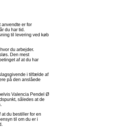
t anvendte er for
r du har tid.
ing til levering ved køb
 hvor du arbejder.
gsløs. Den mest
etinget af at du har
agsgivende i tilfælde af
mere på den anslåede
pelvis Valencia Pendel Ø
idspunkt, således at de
.
at du bestiller for en
nsyn til om du er i
d.