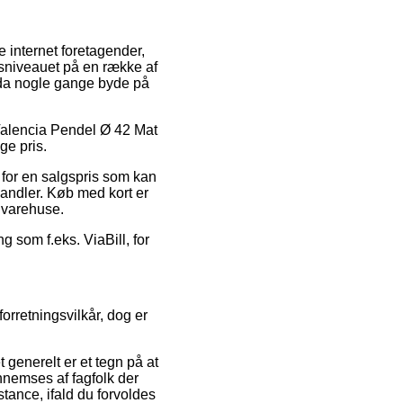
e internet foretagender,
risniveauet på en række af
ndda nogle gange byde på
 Valencia Pendel Ø 42 Mat
ge pris.
 for en salgspris som kan
andler. Køb med kort er
t varehuse.
 som f.eks. ViaBill, for
orretningsvilkår, dog er
 generelt er et tegn på at
ennemses af fagfolk der
tance, ifald du forvoldes