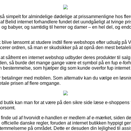
 så simpelt for almindelige dødelige at prissammenligne hos fler
af Belid internet forhandlere fundet det uundgåeligt at tvinge p
rn og babyer, og samtidig til herrer og damer – en hel del, og e
blive lønsomt at studere indtil flere webshops efter udsalg på
acerer ordren, så man er skudsikker på at opnå den mest betaleli
t såfremt en internet webshop udbyder deres produkter til salg
den, så burde det mange gange være et symbol på en fup e-forh
f en bestemmelse, som hjælper dig som kunde overfor fup interne
r betalinger med mobilen. Som alternativ kan du vælge en løsning
betale prisen af flere omgange.
id butik kan man for at være på den sikre side læse e-shoppens f
morsomt.
 at finde ud af hvorvidt e-handlen er medlem af e-mærket, siden det
 officielle danske regler, foruden at internet butikken hyppigt g
mmelserne på området. Dette er desuden din lejlighed til assis