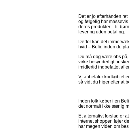
Det er jo efterhånden ret
og følgelig har massevis 
deres produkter – til bø
levering uden betaling.
Derfor kan det immervæk 
hvid – Belid inden du pl
Du må dog være obs på, a
virke besynderligt beske
imidlertid indbefattet a
Vi anbefaler kortkøb elle
så vidt du higer efter at 
Inden folk køber i en Bel
det normalt ikke særlig 
Et alternativt forslag er
internet shoppen føjer de
har megen viden om beste