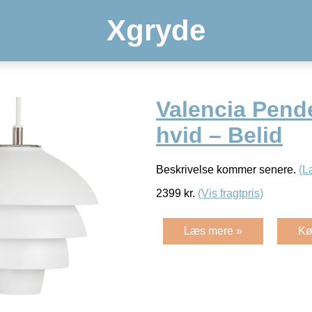
Xgryde
Valencia Pend
hvid – Belid
Beskrivelse kommer senere.
(L
2399
kr.
(Vis fragtpris)
Læs mere »
Kø