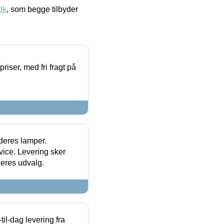
dk
, som begge tilbyder
priser, med fri fragt på
 deres lamper.
ice. Levering sker
deres udvalg.
l-dag levering fra