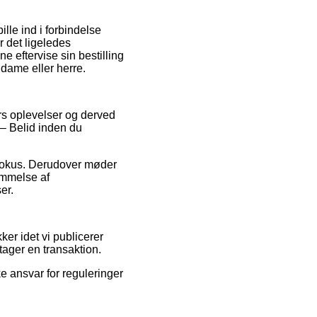
lle ind i forbindelse
r det ligeledes
 eftervise sin bestilling
 dame eller herre.
ers oplevelser og derved
d – Belid inden du
efokus. Derudover møder
ømmelse af
er.
er idet vi publicerer
ager en transaktion.
e ansvar for reguleringer