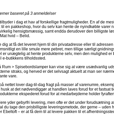
jerner baseret på
3
anmeldelser
tilbyder i dag et hav af forskellige fragtmuligheder. En af de mes
til en pakkeshop, hvor du selv kan hente de nyindkøbte varer nå
irkelig hensigtsmæssig, samt endda derudover den billigste løsn
Mat hvid – Belid.
dig at få det leveret hjem til din privatadresse eller til adressen
snitligt en lille smule mere pebret, men tillige særligt gnidnin
l er unægtelig at hente produkterne selv, men den mulighed er b
l e-butikkens tilholdssted.
 Rum > Spisebordslamper kan vise sig at være usædvanlig udsl
terne straks, og herved er det selvsagt aktuelt at man ser nær
vante vare.
 nettet lover dag-til-dag fragt på masser af varenumre, eksem
husk at det nødvendiggør at handlen laves forud for et fastsat t
rodukterne ekspederet forud for at medarbejderne holder fyraften
re yder gebyrfri levering, men ofte er det under forudsætning af 
 du tage den prisbilligste leveringsmetode, der gerne – uden he
Ebeltoft – er at få dem til at levere pakken til et afhentningsste