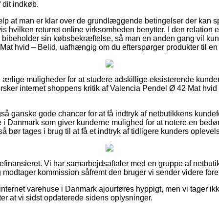
 dit indkøb.
jælp at man er klar over de grundlæggende betingelser der kan spi
hvilken returret online virksomheden benytter. I den relation e
 bibeholder sin købsbekræftelse, så man en anden gang vil kunne
Mat hvid – Belid, uafhængig om du efterspørger produkter til en
e ærlige muligheder for at studere adskillige eksisterende kund
erforsker internet shoppens kritik af Valencia Pendel Ø 42 Mat hvi
så ganske gode chancer for at få indtryk af netbutikkens kund
e i Danmark som giver kunderne mulighed for at notere en bed
ør tages i brug til at få et indtryk af tidligere kunders oplevels
finansieret. Vi har samarbejdsaftaler med en gruppe af netbutikk
g modtager kommission såfremt den bruger vi sender videre foret
internet varehuse i Danmark ajourføres hyppigt, men vi tager ikk
er at vi sidst opdaterede sidens oplysninger.