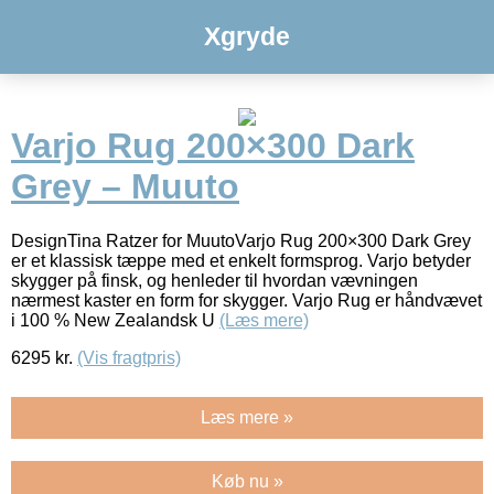
Xgryde
Varjo Rug 200×300 Dark
Grey – Muuto
DesignTina Ratzer for MuutoVarjo Rug 200×300 Dark Grey
er et klassisk tæppe med et enkelt formsprog. Varjo betyder
skygger på finsk, og henleder til hvordan vævningen
nærmest kaster en form for skygger. Varjo Rug er håndvævet
i 100 % New Zealandsk U
(Læs mere)
6295
kr.
(Vis fragtpris)
Læs mere »
Køb nu »