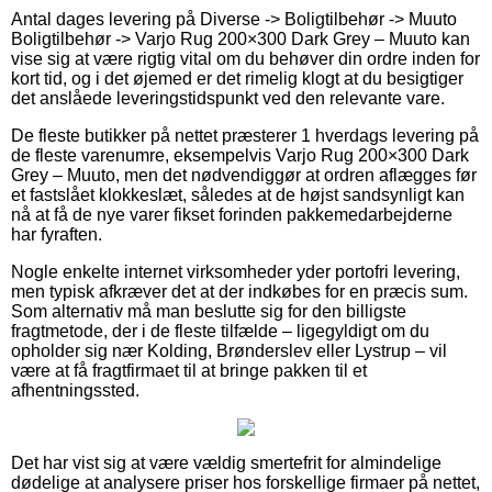
Antal dages levering på Diverse -> Boligtilbehør -> Muuto
Boligtilbehør -> Varjo Rug 200×300 Dark Grey – Muuto kan
vise sig at være rigtig vital om du behøver din ordre inden for
kort tid, og i det øjemed er det rimelig klogt at du besigtiger
det anslåede leveringstidspunkt ved den relevante vare.
De fleste butikker på nettet præsterer 1 hverdags levering på
de fleste varenumre, eksempelvis Varjo Rug 200×300 Dark
Grey – Muuto, men det nødvendiggør at ordren aflægges før
et fastslået klokkeslæt, således at de højst sandsynligt kan
nå at få de nye varer fikset forinden pakkemedarbejderne
har fyraften.
Nogle enkelte internet virksomheder yder portofri levering,
men typisk afkræver det at der indkøbes for en præcis sum.
Som alternativ må man beslutte sig for den billigste
fragtmetode, der i de fleste tilfælde – ligegyldigt om du
opholder sig nær Kolding, Brønderslev eller Lystrup – vil
være at få fragtfirmaet til at bringe pakken til et
afhentningssted.
Det har vist sig at være vældig smertefrit for almindelige
dødelige at analysere priser hos forskellige firmaer på nettet,