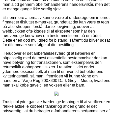
man altid gennemløbe forhandlerens handelsvilkår, men det
er mange gange ikke særlig sjovt.
Et nemmere alternativ kunne være at undersøge om internet
firmaet er tilsluttet e-mærket, grundet at det kan være et tegn
på at e-shoppen forstår dansk lovgivning, udover at
webbutikken ofte kigges til af eksperter som har den
nødvendige knowhow om bestemmelserne på området.
Dette er en god mulighed for bistand, såfremt du bliver udsat
for dilemmaer som følge af din bestilling.
Herudover er det anbefalelsesværdigt at køberen er
påpasselig med de mest essentielle bestemmelser der kan
have betydning for transaktionen, som eksempelvis den
returpolitik e-shoppen tilsikrer. I relation til det er det
ydermere essesentielt, at man til enhver tid beholder ens
kvitteringsmail, så man i fremtiden vil kunne vidne om
handlen af Varjo Rug 200×300 Dark Grey – Muuto, hvad end
man skal købe gave til en voksen eller et barn.
Trustpilot yder ganske hæderlige løsninger til at verificere en
række aktuelle køberes tanker og af den grund er det
prisværdigt, at du betragter e-forhandlerens bedømmelser af