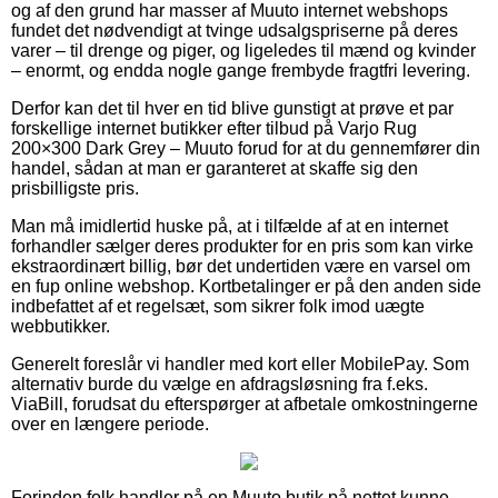
og af den grund har masser af Muuto internet webshops
fundet det nødvendigt at tvinge udsalgspriserne på deres
varer – til drenge og piger, og ligeledes til mænd og kvinder
– enormt, og endda nogle gange frembyde fragtfri levering.
Derfor kan det til hver en tid blive gunstigt at prøve et par
forskellige internet butikker efter tilbud på Varjo Rug
200×300 Dark Grey – Muuto forud for at du gennemfører din
handel, sådan at man er garanteret at skaffe sig den
prisbilligste pris.
Man må imidlertid huske på, at i tilfælde af at en internet
forhandler sælger deres produkter for en pris som kan virke
ekstraordinært billig, bør det undertiden være en varsel om
en fup online webshop. Kortbetalinger er på den anden side
indbefattet af et regelsæt, som sikrer folk imod uægte
webbutikker.
Generelt foreslår vi handler med kort eller MobilePay. Som
alternativ burde du vælge en afdragsløsning fra f.eks.
ViaBill, forudsat du efterspørger at afbetale omkostningerne
over en længere periode.
Forinden folk handler på en Muuto butik på nettet kunne