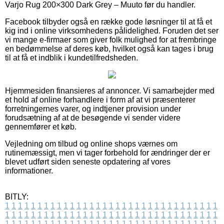
Varjo Rug 200×300 Dark Grey – Muuto før du handler.
Facebook tilbyder også en række gode løsninger til at få et
kig ind i online virksomhedens pålidelighed. Foruden det ser
vi mange e-firmaer som giver folk mulighed for at frembringe
en bedømmelse af deres køb, hvilket også kan tages i brug
til at få et indblik i kundetilfredsheden.
Hjemmesiden finansieres af annoncer. Vi samarbejder med
et hold af online forhandlere i form af at vi præsenterer
forretningernes varer, og indtjener provision under
forudsætning af at de besøgende vi sender videre
gennemfører et køb.
Vejledning om tilbud og online shops værnes om
rutinemæssigt, men vi tager forbehold for ændringer der er
blevet udført siden seneste opdatering af vores
informationer.
BITLY:
1
1
1
1
1
1
1
1
1
1
1
1
1
1
1
1
1
1
1
1
1
1
1
1
1
1
1
1
1
1
1
1
1
1
1
1
1
1
1
1
1
1
1
1
1
1
1
1
1
1
1
1
1
1
1
1
1
1
1
1
1
1
1
1
1
1
1
1
1
1
1
1
1
1
1
1
1
1
1
1
1
1
1
1
1
1
1
1
1
1
1
1
1
1
1
1
1
1
1