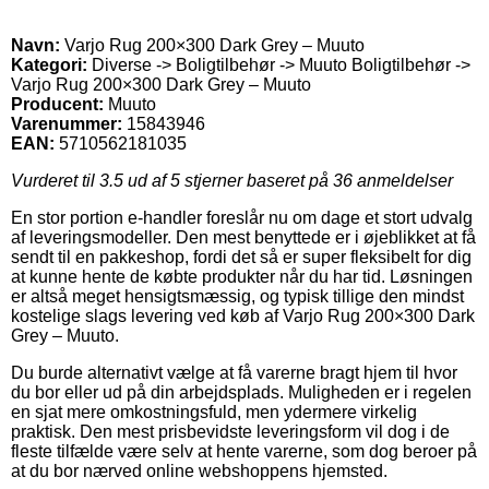
Navn:
Varjo Rug 200×300 Dark Grey – Muuto
Kategori:
Diverse -> Boligtilbehør -> Muuto Boligtilbehør ->
Varjo Rug 200×300 Dark Grey – Muuto
Producent:
Muuto
Varenummer:
15843946
EAN:
5710562181035
Vurderet til
3.5
ud af 5 stjerner baseret på
36
anmeldelser
En stor portion e-handler foreslår nu om dage et stort udvalg
af leveringsmodeller. Den mest benyttede er i øjeblikket at få
sendt til en pakkeshop, fordi det så er super fleksibelt for dig
at kunne hente de købte produkter når du har tid. Løsningen
er altså meget hensigtsmæssig, og typisk tillige den mindst
kostelige slags levering ved køb af Varjo Rug 200×300 Dark
Grey – Muuto.
Du burde alternativt vælge at få varerne bragt hjem til hvor
du bor eller ud på din arbejdsplads. Muligheden er i regelen
en sjat mere omkostningsfuld, men ydermere virkelig
praktisk. Den mest prisbevidste leveringsform vil dog i de
fleste tilfælde være selv at hente varerne, som dog beroer på
at du bor nærved online webshoppens hjemsted.