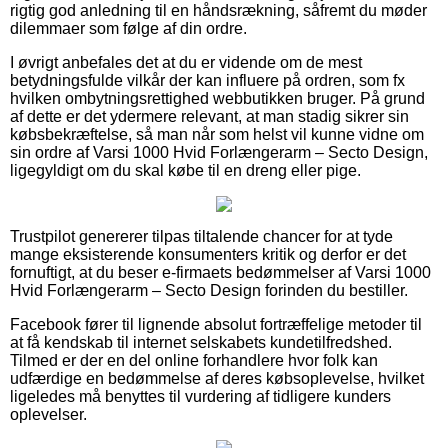
rigtig god anledning til en håndsrækning, såfremt du møder
dilemmaer som følge af din ordre.
I øvrigt anbefales det at du er vidende om de mest
betydningsfulde vilkår der kan influere på ordren, som fx
hvilken ombytningsrettighed webbutikken bruger. På grund
af dette er det ydermere relevant, at man stadig sikrer sin
købsbekræftelse, så man når som helst vil kunne vidne om
sin ordre af Varsi 1000 Hvid Forlængerarm – Secto Design,
ligegyldigt om du skal købe til en dreng eller pige.
Trustpilot genererer tilpas tiltalende chancer for at tyde
mange eksisterende konsumenters kritik og derfor er det
fornuftigt, at du beser e-firmaets bedømmelser af Varsi 1000
Hvid Forlængerarm – Secto Design forinden du bestiller.
Facebook fører til lignende absolut fortræffelige metoder til
at få kendskab til internet selskabets kundetilfredshed.
Tilmed er der en del online forhandlere hvor folk kan
udfærdige en bedømmelse af deres købsoplevelse, hvilket
ligeledes må benyttes til vurdering af tidligere kunders
oplevelser.