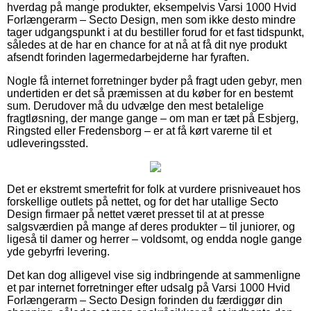
hverdag på mange produkter, eksempelvis Varsi 1000 Hvid
Forlængerarm – Secto Design, men som ikke desto mindre
tager udgangspunkt i at du bestiller forud for et fast tidspunkt,
således at de har en chance for at nå at få dit nye produkt
afsendt forinden lagermedarbejderne har fyraften.
Nogle få internet forretninger byder på fragt uden gebyr, men
undertiden er det så præmissen at du køber for en bestemt
sum. Derudover må du udvælge den mest betalelige
fragtløsning, der mange gange – om man er tæt på Esbjerg,
Ringsted eller Fredensborg – er at få kørt varerne til et
udleveringssted.
Det er ekstremt smertefrit for folk at vurdere prisniveauet hos
forskellige outlets på nettet, og for det har utallige Secto
Design firmaer på nettet været presset til at at presse
salgsværdien på mange af deres produkter – til juniorer, og
ligeså til damer og herrer – voldsomt, og endda nogle gange
yde gebyrfri levering.
Det kan dog alligevel vise sig indbringende at sammenligne
et par internet forretninger efter udsalg på Varsi 1000 Hvid
Forlængerarm – Secto Design forinden du færdiggør din