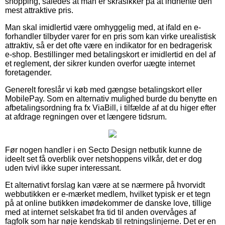
shopping, således at man er skråsikker på at indhente den
mest attraktive pris.
Man skal imidlertid være omhyggelig med, at ifald en e-
forhandler tilbyder varer for en pris som kan virke urealistisk
attraktiv, så er det ofte være en indikator for en bedragerisk
e-shop. Bestillinger med betalingskort er imidlertid en del af
et reglement, der sikrer kunden overfor uægte internet
foretagender.
Generelt foreslår vi køb med gængse betalingskort eller
MobilePay. Som en alternativ mulighed burde du benytte en
afbetalingsordning fra fx ViaBill, i tilfælde af at du higer efter
at afdrage regningen over et længere tidsrum.
Før nogen handler i en Secto Design netbutik kunne de
ideelt set få overblik over netshoppens vilkår, det er dog
uden tvivl ikke super interessant.
Et alternativt forslag kan være at se nærmere på hvorvidt
webbutikken er e-mærket medlem, hvilket typisk er et tegn
på at online butikken imødekommer de danske love, tillige
med at internet selskabet fra tid til anden overvåges af
fagfolk som har nøje kendskab til retningslinjerne. Det er en