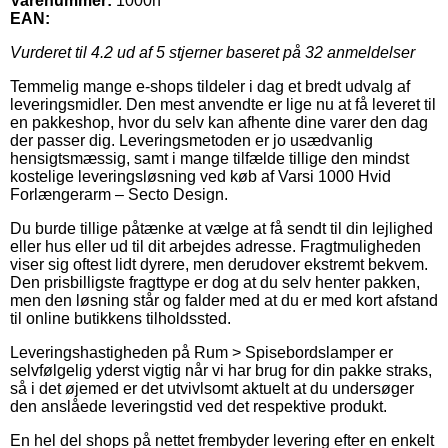
Varenummer:
1000h
EAN:
Vurderet til
4.2
ud af 5 stjerner baseret på
32
anmeldelser
Temmelig mange e-shops tildeler i dag et bredt udvalg af
leveringsmidler. Den mest anvendte er lige nu at få leveret til
en pakkeshop, hvor du selv kan afhente dine varer den dag
der passer dig. Leveringsmetoden er jo usædvanlig
hensigtsmæssig, samt i mange tilfælde tillige den mindst
kostelige leveringsløsning ved køb af Varsi 1000 Hvid
Forlængerarm – Secto Design.
Du burde tillige påtænke at vælge at få sendt til din lejlighed
eller hus eller ud til dit arbejdes adresse. Fragtmuligheden
viser sig oftest lidt dyrere, men derudover ekstremt bekvem.
Den prisbilligste fragttype er dog at du selv henter pakken,
men den løsning står og falder med at du er med kort afstand
til online butikkens tilholdssted.
Leveringshastigheden på Rum > Spisebordslamper er
selvfølgelig yderst vigtig når vi har brug for din pakke straks,
så i det øjemed er det utvivlsomt aktuelt at du undersøger
den anslåede leveringstid ved det respektive produkt.
En hel del shops på nettet frembyder levering efter en enkelt