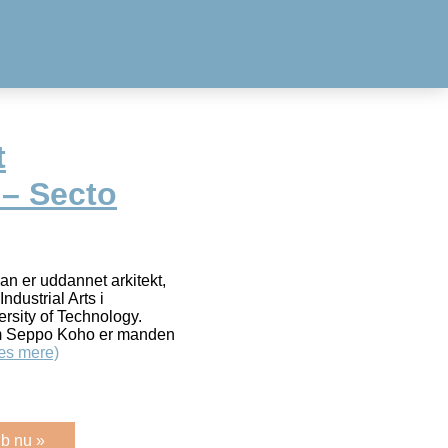
t
– Secto
an er uddannet arkitekt,
ndustrial Arts i
rsity of Technology.
m Seppo Koho er manden
æs mere)
b nu »