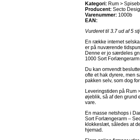
Kategori:
Rum > Spiseb
Producent:
Secto Desi
Varenummer:
1000b
EAN:
Vurderet til
3.7
ud af 5 st
En række internet selskab
er på nuværende tidspunk
Denne er jo særdeles gn
1000 Sort Forlængerarm
Du kan omvendt beslutte d
ofte et hak dyrere, men 
pakken selv, som dog fo
Leveringstiden på Rum > 
øjeblik, så af den grund 
vare.
En masse netshops i Dan
Sort Forlængerarm – Secto
klokkeslæt, således at de 
hjemad.