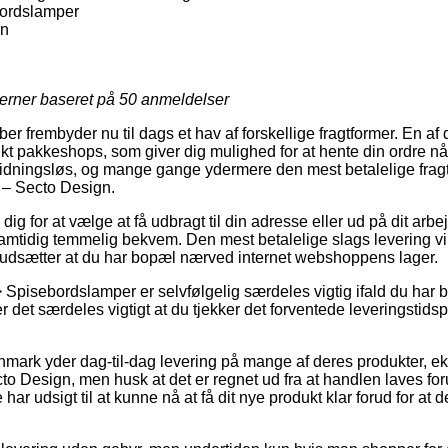
ordslamper
gn
jerner baseret på
50
anmeldelser
er frembyder nu til dags et hav af forskellige fragtformer. En a
t pakkeshops, som giver dig mulighed for at hente din ordre når
idningsløs, og mange gange ydermere den mest betalelige fragt
 – Secto Design.
ig for at vælge at få udbragt til din adresse eller ud på dit arb
samtidig temmelig bekvem. Den mest betalelige slags levering vil
rudsætter at du har bopæl nærved internet webshoppens lager.
Spisebordslamper er selvfølgelig særdeles vigtig ifald du har b
er det særdeles vigtigt at du tjekker det forventede leveringstid
mark yder dag-til-dag levering på mange af deres produkter, e
 Design, men husk at det er regnet ud fra at handlen laves forud
har udsigt til at kunne nå at få dit nye produkt klar forud for at 