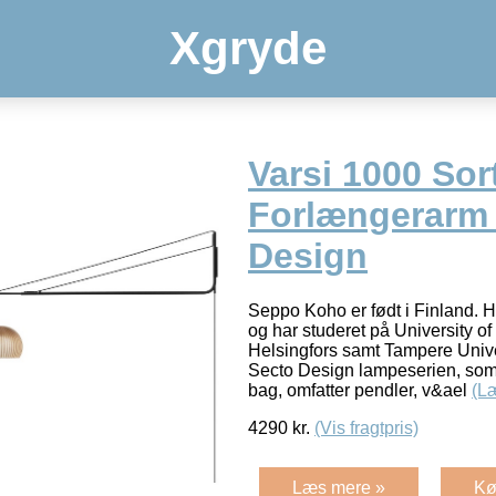
Xgryde
Varsi 1000 Sor
Forlængerarm 
Design
Seppo Koho er født i Finland. H
og har studeret på University of I
Helsingfors samt Tampere Unive
Secto Design lampeserien, so
bag, omfatter pendler, v&ael
(L
4290
kr.
(Vis fragtpris)
Læs mere »
Kø