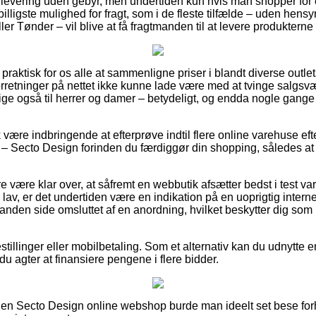
 levering uden gebyr, men undertiden kun hvis man shopper for et
illigste mulighed for fragt, som i de fleste tilfælde – uden hensy
er Tønder – vil blive at få fragtmanden til at levere produkterne 
praktisk for os alle at sammenligne priser i blandt diverse outlets
orretninger på nettet ikke kunne lade være med at tvinge salgs
llige også til herrer og damer – betydeligt, og endda nogle gange 
være indbringende at efterprøve indtil flere online varehuse eft
 Secto Design forinden du færdiggør din shopping, således at du 
være klar over, at såfremt en webbutik afsætter bedst i test vare
av, er det undertiden være en indikation på en uoprigtig inter
 anden side omsluttet af en anordning, hvilket beskytter dig som
bestillinger eller mobilbetaling. Som et alternativ kan du udnytte
du agter at finansiere pengene i flere bidder.
 en Secto Design online webshop burde man ideelt set bese for