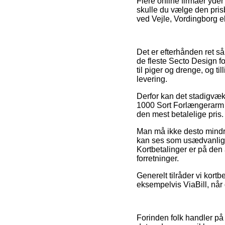
Flere online firmaer yder
skulle du vælge den prisb
ved Vejle, Vordingborg ell
Det er efterhånden ret så 
de fleste Secto Design f
til piger og drenge, og ti
levering.
Derfor kan det stadigvæk 
1000 Sort Forlængerarm –
den mest betalelige pris.
Man må ikke desto mindre 
kan ses som usædvanlig l
Kortbetalinger er på den
forretninger.
Generelt tilråder vi kort
eksempelvis ViaBill, når 
Forinden folk handler på