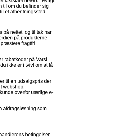
 fastslået beløb. I øvrigt
n til om du befinder sig
til et afhentningssted.
 på nettet, og til tak har
værdien på produkterne –
præstere fragtfri
er rabatkoder på Varsi
ikke er i tvivl om at få
r til en udsalgspris der
net webshop.
 kunde overfor uærlige e-
 en afdragsløsning som
handlerens betingelser,