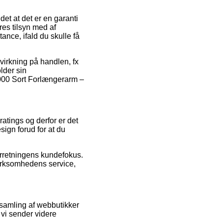
det at det er en garanti
res tilsyn med af
tance, ifald du skulle få
virkning på handlen, fx
lder sin
1000 Sort Forlængerarm –
ratings og derfor er det
ign forud for at du
orretningens kundefokus.
 virksomhedens service,
samling af webbutikker
 vi sender videre