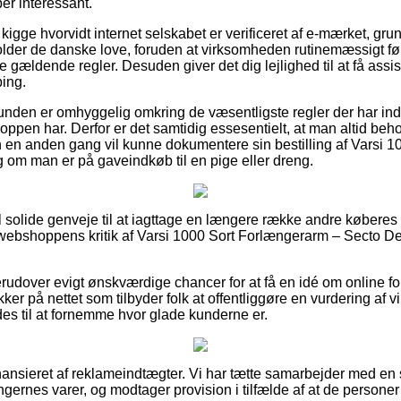
er interessant.
igge hvorvidt internet selskabet er verificeret af e-mærket, grun
holder de danske love, foruden at virksomheden rutinemæssigt fø
e gældende regler. Desuden giver det dig lejlighed til at få assis
ing.
 kunden er omhyggelig omkring de væsentligste regler der har ind
ppen har. Derfor er det samtidig essesentielt, at man altid beho
 en anden gang vil kunne dokumentere sin bestilling af Varsi 
om man er på gaveindkøb til en pige eller dreng.
el solide genveje til at iagttage en længere række andre køberes 
 webshoppens kritik af Varsi 1000 Sort Forlængerarm – Secto Des
udover evigt ønskværdige chancer for at få en idé om online f
ker på nettet som tilbyder folk at offentliggøre en vurdering af
 til at fornemme hvor glade kunderne er.
ansieret af reklameindtægter. Vi har tætte samarbejder med en 
ngernes varer, og modtager provision i tilfælde af at de personer