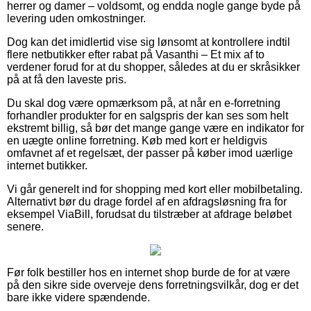
herrer og damer – voldsomt, og endda nogle gange byde på
levering uden omkostninger.
Dog kan det imidlertid vise sig lønsomt at kontrollere indtil
flere netbutikker efter rabat på Vasanthi – Et mix af to
verdener forud for at du shopper, således at du er skråsikker
på at få den laveste pris.
Du skal dog være opmærksom på, at når en e-forretning
forhandler produkter for en salgspris der kan ses som helt
ekstremt billig, så bør det mange gange være en indikator for
en uægte online forretning. Køb med kort er heldigvis
omfavnet af et regelsæt, der passer på køber imod uærlige
internet butikker.
Vi går generelt ind for shopping med kort eller mobilbetaling.
Alternativt bør du drage fordel af en afdragsløsning fra for
eksempel ViaBill, forudsat du tilstræber at afdrage beløbet
senere.
Før folk bestiller hos en internet shop burde de for at være
på den sikre side overveje dens forretningsvilkår, dog er det
bare ikke videre spændende.