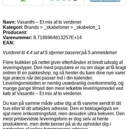
Navn:
Vasanthi – Et mix af to verdener
Kategori:
Brands > _skabeloner > _skabelon_1
Producent:
Varenummer:
8.7186964813257E+14
EAN:
Vurderet til
4.4
ud af 5 stjerner baseret på
5
anmeldelser
Flere butikker på nettet giver efterhånden et bredt udvalg af
leveringstyper. Den mest populære er nu om dage at få bragt
ordren til en pakkeshop, og så henter du bare dine nye varer
lige præcis når det passer ind i din kalender.
Leveringsmetoden er nemlig usædvanlig overkommelig, og
mange gange tilmed den mest letkøbte leveringsmodel ved
køb af Vasanthi – Et mix af to verdener.
Du kan på samme måde udse dig at få varerne sendt til dit
hus eller til dit arbejdes adresse. Den er beklageligvis en
sjat mere omkostningsfuld, men desuden ultra bekvem. Den
mest prisbevidste leveringsform er dog selv at hente
produkterne, men dette beroer på at du opholder dig i