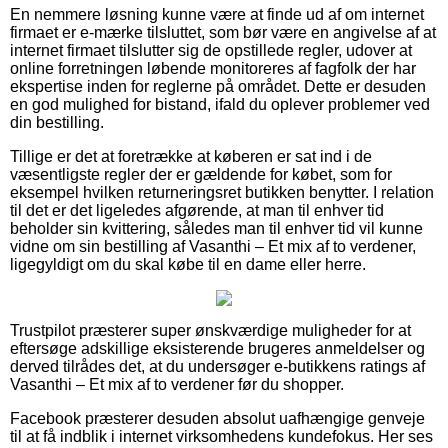
En nemmere løsning kunne være at finde ud af om internet
firmaet er e-mærke tilsluttet, som bør være en angivelse af at
internet firmaet tilslutter sig de opstillede regler, udover at
online forretningen løbende monitoreres af fagfolk der har
ekspertise inden for reglerne på området. Dette er desuden
en god mulighed for bistand, ifald du oplever problemer ved
din bestilling.
Tillige er det at foretrække at køberen er sat ind i de
væsentligste regler der er gældende for købet, som for
eksempel hvilken returneringsret butikken benytter. I relation
til det er det ligeledes afgørende, at man til enhver tid
beholder sin kvittering, således man til enhver tid vil kunne
vidne om sin bestilling af Vasanthi – Et mix af to verdener,
ligegyldigt om du skal købe til en dame eller herre.
Trustpilot præsterer super ønskværdige muligheder for at
eftersøge adskillige eksisterende brugeres anmeldelser og
derved tilrådes det, at du undersøger e-butikkens ratings af
Vasanthi – Et mix af to verdener før du shopper.
Facebook præsterer desuden absolut uafhængige genveje
til at få indblik i internet virksomhedens kundefokus. Her ses