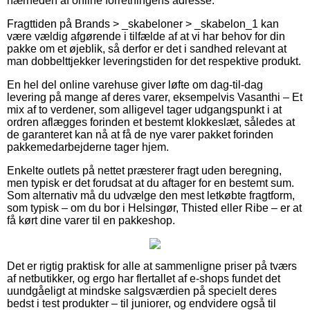
nærheden af online forretningens adresse.
Fragttiden på Brands > _skabeloner > _skabelon_1 kan
være vældig afgørende i tilfælde af at vi har behov for din
pakke om et øjeblik, så derfor er det i sandhed relevant at
man dobbelttjekker leveringstiden for det respektive produkt.
En hel del online varehuse giver løfte om dag-til-dag
levering på mange af deres varer, eksempelvis Vasanthi – Et
mix af to verdener, som alligevel tager udgangspunkt i at
ordren aflægges forinden et bestemt klokkeslæt, således at
de garanteret kan nå at få de nye varer pakket forinden
pakkemedarbejderne tager hjem.
Enkelte outlets på nettet præsterer fragt uden beregning,
men typisk er det forudsat at du aftager for en bestemt sum.
Som alternativ må du udvælge den mest letkøbte fragtform,
som typisk – om du bor i Helsingør, Thisted eller Ribe – er at
få kørt dine varer til en pakkeshop.
Det er rigtig praktisk for alle at sammenligne priser på tværs
af netbutikker, og ergo har flertallet af e-shops fundet det
uundgåeligt at mindske salgsværdien på specielt deres
bedst i test produkter – til juniorer, og endvidere også til