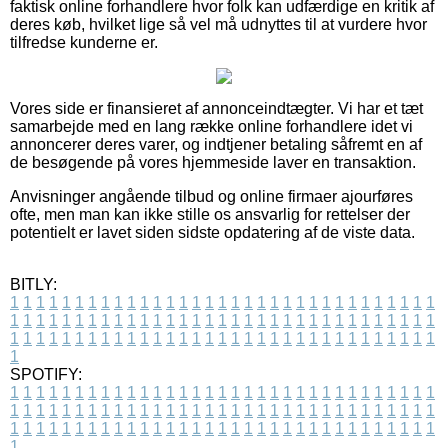
faktisk online forhandlere hvor folk kan udfærdige en kritik af
deres køb, hvilket lige så vel må udnyttes til at vurdere hvor
tilfredse kunderne er.
Vores side er finansieret af annonceindtægter. Vi har et tæt
samarbejde med en lang række online forhandlere idet vi
annoncerer deres varer, og indtjener betaling såfremt en af
de besøgende på vores hjemmeside laver en transaktion.
Anvisninger angående tilbud og online firmaer ajourføres
ofte, men man kan ikke stille os ansvarlig for rettelser der
potentielt er lavet siden sidste opdatering af de viste data.
BITLY:
1
1
1
1
1
1
1
1
1
1
1
1
1
1
1
1
1
1
1
1
1
1
1
1
1
1
1
1
1
1
1
1
1
1
1
1
1
1
1
1
1
1
1
1
1
1
1
1
1
1
1
1
1
1
1
1
1
1
1
1
1
1
1
1
1
1
1
1
1
1
1
1
1
1
1
1
1
1
1
1
1
1
1
1
1
1
1
1
1
1
1
1
1
1
1
1
1
1
1
1
SPOTIFY:
1
1
1
1
1
1
1
1
1
1
1
1
1
1
1
1
1
1
1
1
1
1
1
1
1
1
1
1
1
1
1
1
1
1
1
1
1
1
1
1
1
1
1
1
1
1
1
1
1
1
1
1
1
1
1
1
1
1
1
1
1
1
1
1
1
1
1
1
1
1
1
1
1
1
1
1
1
1
1
1
1
1
1
1
1
1
1
1
1
1
1
1
1
1
1
1
1
1
1
1