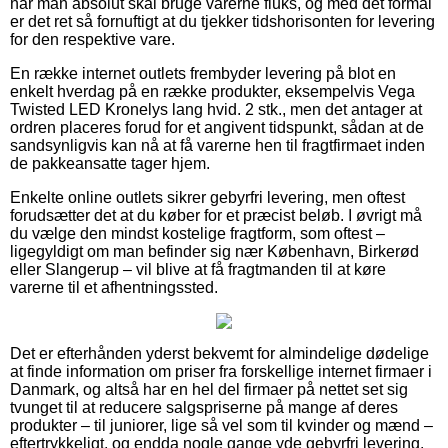
når man absolut skal bruge varerne fluks, og med det formål
er det ret så fornuftigt at du tjekker tidshorisonten for levering
for den respektive vare.
En række internet outlets frembyder levering på blot en
enkelt hverdag på en række produkter, eksempelvis Vega
Twisted LED Kronelys lang hvid. 2 stk., men det antager at
ordren placeres forud for et angivent tidspunkt, sådan at de
sandsynligvis kan nå at få varerne hen til fragtfirmaet inden
de pakkeansatte tager hjem.
Enkelte online outlets sikrer gebyrfri levering, men oftest
forudsætter det at du køber for et præcist beløb. I øvrigt må
du vælge den mindst kostelige fragtform, som oftest –
ligegyldigt om man befinder sig nær København, Birkerød
eller Slangerup – vil blive at få fragtmanden til at køre
varerne til et afhentningssted.
Det er efterhånden yderst bekvemt for almindelige dødelige
at finde information om priser fra forskellige internet firmaer i
Danmark, og altså har en hel del firmaer på nettet set sig
tvunget til at reducere salgspriserne på mange af deres
produkter – til juniorer, lige så vel som til kvinder og mænd –
eftertrykkeligt, og endda nogle gange yde gebyrfri levering.