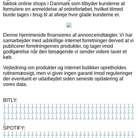
faktisk online shops i Danmark som tilbyder kunderne at
formulere en anmeldelse af ordreforløbet, hvilket tilmed
burde tages i brug til at afveje hvor glade kunderne er.
Denne hjemmeside finansieres af annonceindtægter. Vi har
samarbejder med adskillige internet forretninger derved at vi
publicerer forretningernes produkter, og tager imod
godtgørelse når den besøgende vi sender videre laver et
køb.
Vejledning om produkter og internet butikker opretholdes
rutinemæssigt, men vi giver ingen garanti imod reguleringer
der eventuelt er udarbejdet siden seneste opdatering af
vores data.
BITLY:
1
1
1
1
1
1
1
1
1
1
1
1
1
1
1
1
1
1
1
1
1
1
1
1
1
1
1
1
1
1
1
1
1
1
1
1
1
1
1
1
1
1
1
1
1
1
1
1
1
1
1
1
1
1
1
1
1
1
1
1
1
1
1
1
1
1
1
1
1
1
1
1
1
1
1
1
1
1
1
1
1
1
1
1
1
1
1
1
1
1
1
1
1
1
1
1
1
1
1
1
SPOTIFY:
1
1
1
1
1
1
1
1
1
1
1
1
1
1
1
1
1
1
1
1
1
1
1
1
1
1
1
1
1
1
1
1
1