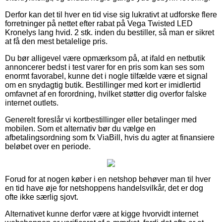
Derfor kan det til hver en tid vise sig lukrativt at udforske flere
forretninger på nettet efter rabat på Vega Twisted LED
Kronelys lang hvid. 2 stk. inden du bestiller, så man er sikret
at få den mest betalelige pris.
Du bør alligevel være opmærksom på, at ifald en netbutik
annoncerer bedst i test varer for en pris som kan ses som
enormt favorabel, kunne det i nogle tilfælde være et signal
om en snydagtig butik. Bestillinger med kort er imidlertid
omfavnet af en forordning, hvilket støtter dig overfor falske
internet outlets.
Generelt foreslår vi kortbestillinger eller betalinger med
mobilen. Som et alternativ bør du vælge en
afbetalingsordning som fx ViaBill, hvis du agter at finansiere
beløbet over en periode.
Forud for at nogen køber i en netshop behøver man til hver
en tid have øje for netshoppens handelsvilkår, det er dog
ofte ikke særlig sjovt.
Alternativet kunne derfor være at kigge hvorvidt internet