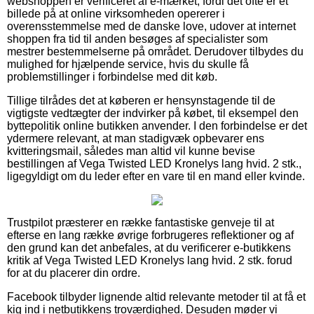
webshoppen er verificeret af e-mærket, fordi det ofte er et
billede på at online virksomheden opererer i
overensstemmelse med de danske love, udover at internet
shoppen fra tid til anden besøges af specialister som
mestrer bestemmelserne på området. Derudover tilbydes du
mulighed for hjælpende service, hvis du skulle få
problemstillinger i forbindelse med dit køb.
Tillige tilrådes det at køberen er hensynstagende til de
vigtigste vedtægter der indvirker på købet, til eksempel den
byttepolitik online butikken anvender. I den forbindelse er det
ydermere relevant, at man stadigvæk opbevarer ens
kvitteringsmail, således man altid vil kunne bevise
bestillingen af Vega Twisted LED Kronelys lang hvid. 2 stk.,
ligegyldigt om du leder efter en vare til en mand eller kvinde.
Trustpilot præsterer en række fantastiske genveje til at
efterse en lang række øvrige forbrugeres reflektioner og af
den grund kan det anbefales, at du verificerer e-butikkens
kritik af Vega Twisted LED Kronelys lang hvid. 2 stk. forud
for at du placerer din ordre.
Facebook tilbyder lignende altid relevante metoder til at få et
kig ind i netbutikkens troværdighed. Desuden møder vi