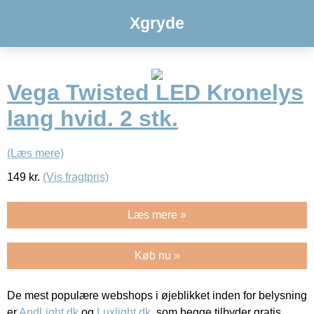
Xgryde
Vega Twisted LED Kronelys
lang hvid. 2 stk.
(Læs mere)
149
kr.
(Vis fragtpris)
Læs mere »
Køb nu »
De mest populære webshops i øjeblikket inden for belysning
er
AndLight.dk
og
Luxlight.dk
, som begge tilbyder gratis