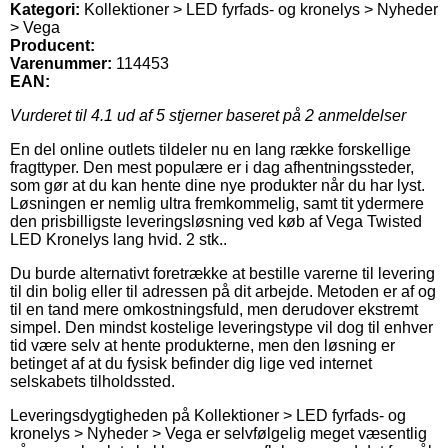
Kategori:
Kollektioner > LED fyrfads- og kronelys > Nyheder
> Vega
Producent:
Varenummer:
114453
EAN:
Vurderet til
4.1
ud af 5 stjerner baseret på
2
anmeldelser
En del online outlets tildeler nu en lang række forskellige
fragttyper. Den mest populære er i dag afhentningssteder,
som gør at du kan hente dine nye produkter når du har lyst.
Løsningen er nemlig ultra fremkommelig, samt tit ydermere
den prisbilligste leveringsløsning ved køb af Vega Twisted
LED Kronelys lang hvid. 2 stk..
Du burde alternativt foretrække at bestille varerne til levering
til din bolig eller til adressen på dit arbejde. Metoden er af og
til en tand mere omkostningsfuld, men derudover ekstremt
simpel. Den mindst kostelige leveringstype vil dog til enhver
tid være selv at hente produkterne, men den løsning er
betinget af at du fysisk befinder dig lige ved internet
selskabets tilholdssted.
Leveringsdygtigheden på Kollektioner > LED fyrfads- og
kronelys > Nyheder > Vega er selvfølgelig meget væsentlig