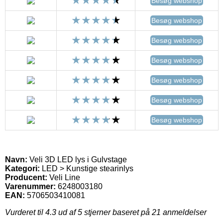
Besøg webshop
Besøg webshop
Besøg webshop
Besøg webshop
Besøg webshop
Besøg webshop
Besøg webshop
Navn:
Veli 3D LED lys i Gulvstage
Kategori:
LED > Kunstige stearinlys
Producent:
Veli Line
Varenummer:
6248003180
EAN:
5706503410081
Vurderet til
4.3
ud af 5 stjerner baseret på
21
anmeldelser