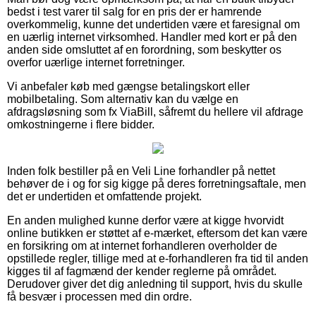
bedst i test varer til salg for en pris der er hamrende
overkommelig, kunne det undertiden være et faresignal om
en uærlig internet virksomhed. Handler med kort er på den
anden side omsluttet af en forordning, som beskytter os
overfor uærlige internet forretninger.
Vi anbefaler køb med gængse betalingskort eller
mobilbetaling. Som alternativ kan du vælge en
afdragsløsning som fx ViaBill, såfremt du hellere vil afdrage
omkostningerne i flere bidder.
Inden folk bestiller på en Veli Line forhandler på nettet
behøver de i og for sig kigge på deres forretningsaftale, men
det er undertiden et omfattende projekt.
En anden mulighed kunne derfor være at kigge hvorvidt
online butikken er støttet af e-mærket, eftersom det kan være
en forsikring om at internet forhandleren overholder de
opstillede regler, tillige med at e-forhandleren fra tid til anden
kigges til af fagmænd der kender reglerne på området.
Derudover giver det dig anledning til support, hvis du skulle
få besvær i processen med din ordre.