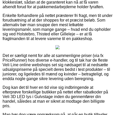
klokkeslæt, sådan at de garanteret kan nå at få varen
afsendt forud for at pakkemedarbejderne holder fyraften.
Enkelte forhandlere på nettet præsterer fri fragt, men tit under
forudsætning af at der shoppes for et præcist beløb. Som
alternativ bør man snuppe den mest letkøbte
leveringsmanér, som mange gange – hvad end du opholder
sig ved Holstebro, Thisted eller Gilleleje – er at få
fragtmanden til at levere varerne til en pakkeshop.
Det er særligt nemt for alle at sammenligne priser (via fx
PriceRunner) hos diverse e-handler, og til tak har de fleste
Veli Line online webshops set sig nødsaget til at nedsætte
udsalgspriserne på specielt deres bedst i test produkter – til
juniorer, og ligeledes til mænd og kvinder – betragteligt, og
endda nogle gange sikre levering uden beregning.
Dog kan det til hver en tid vise sig indbringende at
efterprøve forskellige butikker på nettet efter rabatkoder på
Veli 3D LED lys i Gulvstage inden du gennemfører din
handel, således at man er sikret at modtage den billigste
pris.
Man bør dog være opmærksom på, at når en butik tilbyder