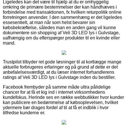
Ligeledes kan det være til hjælp at du er omhyggelig
omkring de primære bestemmelser der kan håndhæves i
forbindelse med transaktionen, fx hvilken returpolitik online
forretningen anvender. I den sammenhæng er det ligeledes
essesentielt, at man når som helst bevarer sin
købsbekræftelse, således man en anden gang vil kunne
dokumentere sin shopping af Veli 3D LED lys i Gulvstage,
uafhængig om du efterspørger produkter til en kvinde eller
mand.
Trustpilot tilbyder ret gode løsninger til at kortlægge mange
aktuelle forbrugeres erfaringer og på grund af dette er det
anbefalelsesværdigt, at du læser internet forhandlerens
ratings af Veli 3D LED lys i Gulvstage inden du bestiller.
Facebook frembyder på samme måde ultra pålidelige
chancer for at få et kig ind i internet virksomhedens
kundefokus. Herinde ses en række webbutikker hvor kunder
kan publicere en bedømmelse af købsoplevelsen, hvilket
ydermere bør drages fordel af til at få et indblik i hvor
tilfredse kunderne er.