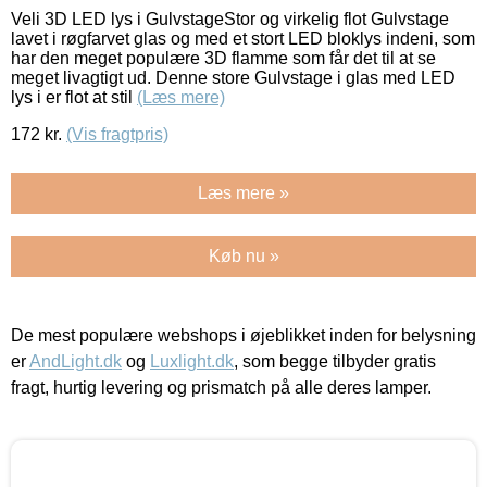
Veli 3D LED lys i GulvstageStor og virkelig flot Gulvstage
lavet i røgfarvet glas og med et stort LED bloklys indeni, som
har den meget populære 3D flamme som får det til at se
meget livagtigt ud. Denne store Gulvstage i glas med LED
lys i er flot at stil
(Læs mere)
172
kr.
(Vis fragtpris)
Læs mere »
Køb nu »
De mest populære webshops i øjeblikket inden for belysning
er
AndLight.dk
og
Luxlight.dk
, som begge tilbyder gratis
fragt, hurtig levering og prismatch på alle deres lamper.