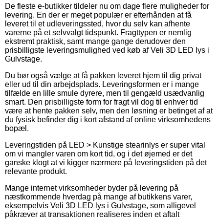
De fleste e-butikker tildeler nu om dage flere muligheder for
levering. En der er meget populær er efterhånden at få
leveret til et udleveringssted, hvor du selv kan afhente
varerne på et selvvalgt tidspunkt. Fragttypen er nemlig
ekstremt praktisk, samt mange gange derudover den
prisbilligste leveringsmulighed ved køb af Veli 3D LED lys i
Gulvstage.
Du bør også vælge at få pakken leveret hjem til dig privat
eller ud til din arbejdsplads. Leveringsformen er i mange
tilfælde en lille smule dyrere, men til gengæld usædvanlig
smart. Den prisbilligste form for fragt vil dog til enhver tid
være at hente pakken selv, men den løsning er betinget af at
du fysisk befinder dig i kort afstand af online virksomhedens
bopæl.
Leveringstiden på LED > Kunstige stearinlys er super vital
om vi mangler varen om kort tid, og i det øjemed er det
ganske klogt at vi kigger nærmere på leveringstiden på det
relevante produkt.
Mange internet virksomheder byder på levering på
næstkommende hverdag på mange af butikkens varer,
eksempelvis Veli 3D LED lys i Gulvstage, som alligevel
påkræver at transaktionen realiseres inden et aftalt