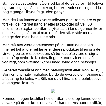
stampe salgsværdien på en række af deres varer – til babyer
og børn, og ligeså til damer og herrer – voldsomt, og endda
nogle gange tilbyde fragt uden gebyr.
Men det kan immervæk være udbytterigt at kontrollere et par
forskellige internet handler efter rabatkoder på Veli 53
prisma loft-væglampe Slamp (Restparti) før du gennemfører
din bestilling, sådan at man er på den sikre side med at
antage den mest betalelige pris.
Man må blot være opmærksom på, at i tilfælde af at en
internet forhandler reklamerer deres produkter til en pris der
virker grænseløst beskeden, så bør det ofte være et signal
om en fup netbutik. Kortbetalinger er trods alt en del af en
vedtægt, som skærmer køber imod svindlende netshops.
Generelt foreslår vi køb med betalingskort eller MobilePay.
Som en alternativ mulighed burde du overveje en løsning på
afbetaling fra f.eks. ViaBill, når du vil finansiere beløbet over
et længere tidsrum.
Forinden nogen bestiller hos en Slamp e-shop kunne de for
at være på den sikre side læse forhandlerens handelsvilkår,