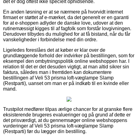
det er dog oftest ikke specielt ophidsende.
En anden løsning er at se nærmere på hvorvidt internet
firmaet er støttet af e-mærket, da det generelt er en garanti
for at e-shoppen adlyder de danske love, udover at den
rutinemæssigt kigges til af fagfolk som forstår lovgivningen.
Derudover tilbydes du mulighed for at få bistand, når du får
vanskeligheder i forbindelse med din ordre.
Ligeledes foreslåes det at køber er klar over de
grundlæggende forhold der indvirker på bestillingen, som for
eksempel den ombytningspolitik online webshoppen har. I
relation til det er det desuden vigtigt, at man altid sikrer sin
faktura, således man i fremtiden kan dokumentere
bestillingen af Veli 53 prisma loft-væglampe Slamp
(Restparti), uanset om man er på indkøb til en kvinde eller
mand.
Trustpilot medfører tilpas ærlige chancer for at granske flere
eksisterende brugeres evalueringer og på grund af dette er
det prisværdigt, at du gennemsøger online webshoppens
vurderinger af Veli 53 prisma loft-væglampe Slamp
(Restparti) før du lægger din bestilling.