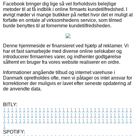
Facebook bringer dig lige så vel forholdsvis belejlige
metoder til at få indblik i online firmaets kundetilfredshed. I
øvrigt møder vi mange butikker på nettet hvor det er muligt at
forfatte en omtale af virksomhedens service, som tilmed
burde benyttes til at fornemme kundetilfredsheden.
Denne hjemmeside er finansieret ved hjælp af reklamer. Vi
har et fast samarbejde med diverse online selskaber og
introducerer firmaernes varer, og indhenter godtgørelse
såfremt en bruger fra vores website realiserer en ordre.
Informationer angående tilbud og internet varehuse i
Danmark opretholdes ofte, men vi påtager os intet ansvar for
korrektioner der muligvis er lavet efter seneste opdatering af
de anvendte data.
BITLY:
1
1
1
1
1
1
1
1
1
1
1
1
1
1
1
1
1
1
1
1
1
1
1
1
1
1
1
1
1
1
1
1
1
1
1
1
1
1
1
1
1
1
1
1
1
1
1
1
1
1
1
1
1
1
1
1
1
1
1
1
1
1
1
1
1
1
1
1
1
1
1
1
1
1
1
1
1
1
1
1
1
1
1
1
1
1
1
1
1
1
1
1
1
1
1
1
1
1
1
1
SPOTIFY: