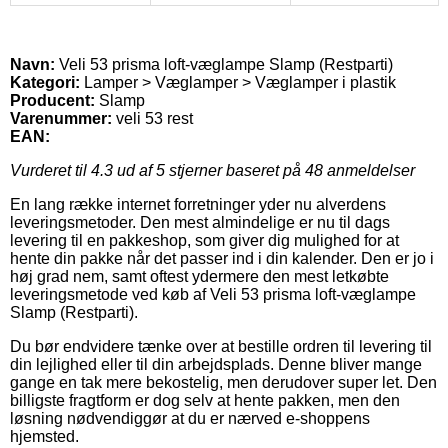
Navn:
Veli 53 prisma loft-væglampe Slamp (Restparti)
Kategori:
Lamper > Væglamper > Væglamper i plastik
Producent:
Slamp
Varenummer:
veli 53 rest
EAN:
Vurderet til
4.3
ud af 5 stjerner baseret på
48
anmeldelser
En lang række internet forretninger yder nu alverdens
leveringsmetoder. Den mest almindelige er nu til dags
levering til en pakkeshop, som giver dig mulighed for at
hente din pakke når det passer ind i din kalender. Den er jo i
høj grad nem, samt oftest ydermere den mest letkøbte
leveringsmetode ved køb af Veli 53 prisma loft-væglampe
Slamp (Restparti).
Du bør endvidere tænke over at bestille ordren til levering til
din lejlighed eller til din arbejdsplads. Denne bliver mange
gange en tak mere bekostelig, men derudover super let. Den
billigste fragtform er dog selv at hente pakken, men den
løsning nødvendiggør at du er nærved e-shoppens
hjemsted.