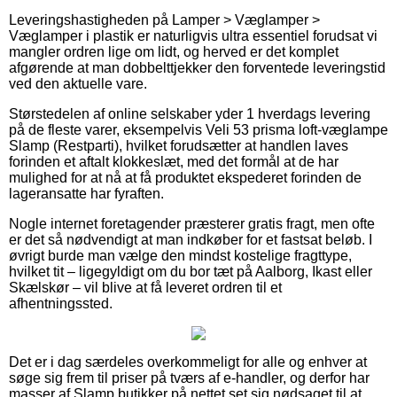
Leveringshastigheden på Lamper > Væglamper >
Væglamper i plastik er naturligvis ultra essentiel forudsat vi
mangler ordren lige om lidt, og herved er det komplet
afgørende at man dobbelttjekker den forventede leveringstid
ved den aktuelle vare.
Størstedelen af online selskaber yder 1 hverdags levering
på de fleste varer, eksempelvis Veli 53 prisma loft-væglampe
Slamp (Restparti), hvilket forudsætter at handlen laves
forinden et aftalt klokkeslæt, med det formål at de har
mulighed for at nå at få produktet ekspederet forinden de
lageransatte har fyraften.
Nogle internet foretagender præsterer gratis fragt, men ofte
er det så nødvendigt at man indkøber for et fastsat beløb. I
øvrigt burde man vælge den mindst kostelige fragttype,
hvilket tit – ligegyldigt om du bor tæt på Aalborg, Ikast eller
Skælskør – vil blive at få leveret ordren til et
afhentningssted.
Det er i dag særdeles overkommeligt for alle og enhver at
søge sig frem til priser på tværs af e-handler, og derfor har
masser af Slamp butikker på nettet set sig nødsaget til at