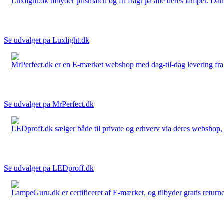
Luxlight.dk tilbyder prismatch og fri fragt på alle deres lamper. D
Se udvalget på Luxlight.dk
MrPerfect.dk er en E-mærket webshop med dag-til-dag levering fra der
Se udvalget på MrPerfect.dk
LEDproff.dk sælger både til private og erhverv via deres webshop, h
Se udvalget på LEDproff.dk
LampeGuru.dk er certificeret af E-mærket, og tilbyder gratis returne