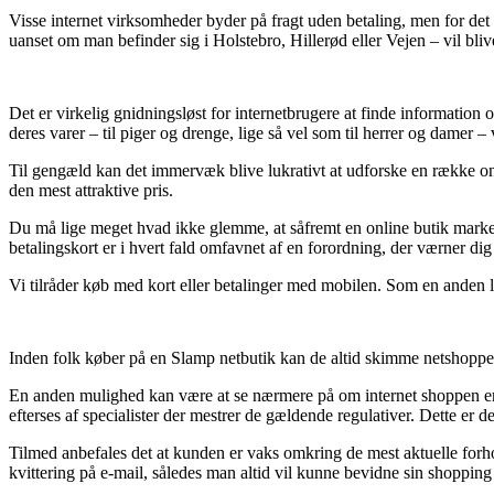
Visse internet virksomheder byder på fragt uden betaling, men for det 
uanset om man befinder sig i Holstebro, Hillerød eller Vejen – vil blive
Det er virkelig gnidningsløst for internetbrugere at finde information o
deres varer – til piger og drenge, lige så vel som til herrer og damer 
Til gengæld kan det immervæk blive lukrativt at udforske en række onli
den mest attraktive pris.
Du må lige meget hvad ikke glemme, at såfremt en online butik markeds
betalingskort er i hvert fald omfavnet af en forordning, der værner di
Vi tilråder køb med kort eller betalinger med mobilen. Som en anden 
Inden folk køber på en Slamp netbutik kan de altid skimme netshoppen
En anden mulighed kan være at se nærmere på om internet shoppen er 
efterses af specialister der mestrer de gældende regulativer. Dette er d
Tilmed anbefales det at kunden er vaks omkring de mest aktuelle forhold
kvittering på e-mail, således man altid vil kunne bevidne sin shopping