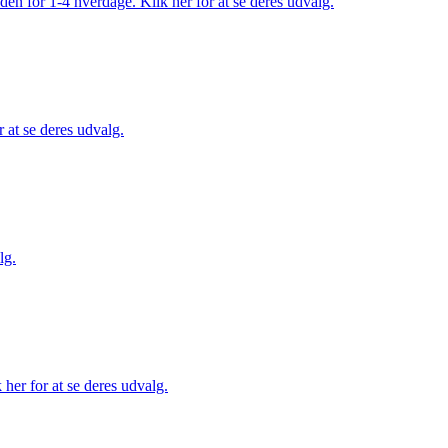
den for 1-4 hverdage. Klik her for at se deres udvalg.
 at se deres udvalg.
lg.
her for at se deres udvalg.