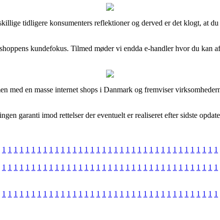
dskillige tidligere konsumenters reflektioner og derved er det klogt, at
i e-shoppens kundefokus. Tilmed møder vi endda e-handler hvor du kan 
men med en masse internet shops i Danmark og fremviser virksomhedernes
en garanti imod rettelser der eventuelt er realiseret efter sidste opdate
1
1
1
1
1
1
1
1
1
1
1
1
1
1
1
1
1
1
1
1
1
1
1
1
1
1
1
1
1
1
1
1
1
1
1
1
1
1
1
1
1
1
1
1
1
1
1
1
1
1
1
1
1
1
1
1
1
1
1
1
1
1
1
1
1
1
1
1
1
1
1
1
1
1
1
1
1
1
1
1
1
1
1
1
1
1
1
1
1
1
1
1
1
1
1
1
1
1
1
1
1
1
1
1
1
1
1
1
1
1
1