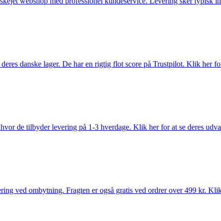
anskejet webshop med professionel kundeservice. Levering sker typisk in
es danske lager. De har en rigtig flot score på Trustpilot. Klik her for
vor de tilbyder levering på 1-3 hverdage. Klik her for at se deres udva
ring ved ombytning. Fragten er også gratis ved ordrer over 499 kr. Klik 