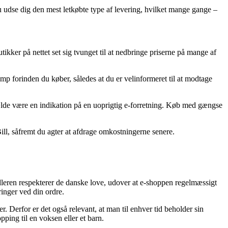
du udse dig den mest letkøbte type af levering, hvilket mange gange –
utikker på nettet set sig tvunget til at nedbringe priserne på mange af
mp forinden du køber, således at du er velinformeret til at modtage
lfælde være en indikation på en uoprigtig e-forretning. Køb med gængse
ll, såfremt du agter at afdrage omkostningerne senere.
leren respekterer de danske love, udover at e-shoppen regelmæssigt
ringer ved din ordre.
. Derfor er det også relevant, at man til enhver tid beholder sin
ping til en voksen eller et barn.