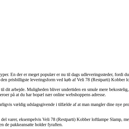
typer. En der er meget populær er nu til dags udleveringssteder, fordi d
den prisbilligste leveringsform ved køb af Veli 78 (Restparti) Kobber 
ud til dit arbejde. Muligheden bliver undertiden en smule mere bekoste
beroer på at du har bopæl nær online webshoppens adresse.
is vældig udslagsgivende i tilfælde af at man mangler dine nye produkt
del varer, eksempelvis Veli 78 (Restparti) Kobber loftlampe Slamp, men
den de pakkeansatte holder fyraften.