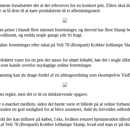
meste forudsætter det at der erhverves for en konkret pris. Ellers skal 
 at få dem til at køre produkterne til et afhentningssted.
m priser i blandt flere internet forretninger, og derved har flere Slamp b
– voldsomt, og endda nogle gange yde fri fragt.
ne forretninger efter rabat på Veli 78 (Restparti) Kobber loftlampe Sla
fører varer for en pris der anses for uhørt letkøbt, bør det i nogle ti
g som kunde overfor snydagtige online forretninger.
løsning kan du drage fordel af en afdragsordning som eksempelvis ViaBi
s regler, men det er tit en tidskrævende opgave.
e-mærket medlem, siden det burde være et billede på at online forhand
esuden en god mulighed for at blive assisteret, ifald du forvoldes udford
 der kan influere på købet, f.eks. hvilken returret hjemmesiden tilbyder
 af Veli 78 (Restparti) Kobber loftlampe Slamp, hvad end man er på shop