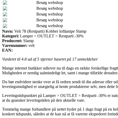
Besøg webshop
Besøg webshop
Besøg webshop
Besøg webshop
Besøg webshop
Navn:
Veli 78 (Restparti) Kobber loftlampe Slamp
Kategori:
Lamper > OUTLET > Restparti -30%
Producent:
Slamp
Varenummer:
veli
EAN:
Vurderet til
4.8
ud af 5 stjerner baseret på
17
anmeldelser
Mange internet butikker udlover nu til dags en række forskellige fragt
Muligheden er nemlig ualmindeligt let, samt i mange tilfælde desuden 
Du bør endvidere tænke over at få ordren sendt til din adresse eller 
leveringsmulighed er unægtelig at hente produkterne selv, men dette 
Leveringstidspunktet på Lamper > OUTLET > Restparti -30% er naturligv
at du gransker leveringstiden på den aktuelle vare.
Temmelig mange forhandlere på nettet byder på 1 dags fragt på en hel 
konkret tidspunkt, således at de kan nå at få varerne ekspederet forin