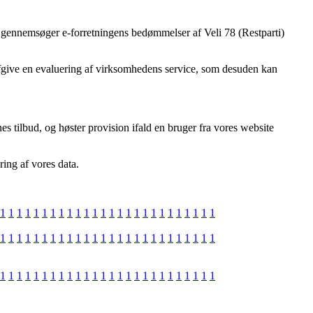
 du gennemsøger e-forretningens bedømmelser af Veli 78 (Restparti)
afgive en evaluering af virksomhedens service, som desuden kan
 tilbud, og høster provision ifald en bruger fra vores website
ring af vores data.
1
1
1
1
1
1
1
1
1
1
1
1
1
1
1
1
1
1
1
1
1
1
1
1
1
1
1
1
1
1
1
1
1
1
1
1
1
1
1
1
1
1
1
1
1
1
1
1
1
1
1
1
1
1
1
1
1
1
1
1
1
1
1
1
1
1
1
1
1
1
1
1
1
1
1
1
1
1