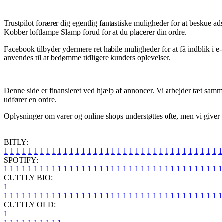
Trustpilot forærer dig egentlig fantastiske muligheder for at beskue a
Kobber loftlampe Slamp forud for at du placerer din ordre.
Facebook tilbyder ydermere ret habile muligheder for at få indblik 
anvendes til at bedømme tidligere kunders oplevelser.
Denne side er finansieret ved hjælp af annoncer. Vi arbejder tæt sam
udfører en ordre.
Oplysninger om varer og online shops understøttes ofte, men vi giver ing
BITLY:
1
1
1
1
1
1
1
1
1
1
1
1
1
1
1
1
1
1
1
1
1
1
1
1
1
1
1
1
1
1
1
1
1
1
1
1
1
SPOTIFY:
1
1
1
1
1
1
1
1
1
1
1
1
1
1
1
1
1
1
1
1
1
1
1
1
1
1
1
1
1
1
1
1
1
1
1
1
1
CUTTLY BIO:
1
1
1
1
1
1
1
1
1
1
1
1
1
1
1
1
1
1
1
1
1
1
1
1
1
1
1
1
1
1
1
1
1
1
1
1
1
1
CUTTLY OLD:
1