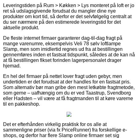
Leveringstiden på Rum > Køkken > Lys monteret på loft er jo
ret så udslagsgivende forudsat du mangler dine nye
produkter om kort tid, så derfor er det selvfølgelig centralt at
du ser nærmere på den estimerede leveringstid for det
aktuelle produkt.
De fleste internet firmaer garanterer dag-til-dag fragt på
mange varenumre, eksempelvis Veli 78 sølv loftlampe
Slamp, men som imidlertid regnes ud fra at bestillingen
gennemføres inden et fastsat tidspunkt, således at de kan nå
at få bestillingen fikset forinden lagerpersonalet drager
hjemad.
En hel del firmaer på nettet lover fragt uden gebyr, men
undertiden er det forudsat at der handles for en fastsat pris.
Som alternativ bør man gribe den mest letkøbte fragtmetode,
som gerne – uafhængig om du er ved Taastrup, Svendborg
eller Hadsten – vil være at få fragtmanden til at køre varerne
til en pakkeshop.
Det er efterhånden virkelig praktisk for os alle at
sammenligne priser (via fx PriceRunner) fra forskellige e-
shops, og derfor har flere Slamp online firmaer set sig