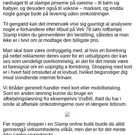
nødsaget til at stampe priserne på varerne – til børn og
babyer, og desuden også til voksne – markant, og endda
nogle gange byde på levering uden omkostninger.
Til gengæld kan det immervæk vise sig gavnligt at analysere
nogle e-forhandlere efter tilbud på Veli 78 sølv loftlampe
Slamp inden du gennemfører din bestilling, således at man
ikke er i tvivl om at modtage den billigste pris.
Man skal bare være omhyggelig med, at hvis en forretning
på nettet reklamerer deres varer for en udsalgspris der kan
ses som uendeligt overkommelig, er det for det meste være
et faresignal om en uoprigtig e-forretning. Shopping med kort
er i hvert fald omsluttet af et lovbud, hvilket begunstiger dig
imod svindlende internet firmaer.
Vi tilråder generelt handler med kort eller mobilbetaling.
Som en anden løsning kunne du bruge en
afbetalingsløsning fra eksempelvis ViaBill, ifald du har i
sinde at afbetale omkostningerne over et længere tidsrum.
Før nogen shopper i en Slamp online butik burde de altid
gennemgå virksomhedens vilkår, men det er for det meste
ikke særlig spændende.