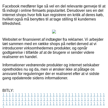
Facebook medfører lige så vel en del relevante genveje til at
få indsigt i online firmaets popularitet. Derudover ses en del
internet shops hvor folk kan registrere en kritik af deres køb,
hvilket også må benyttes til at tage stilling til kundernes
tilfredshed.
Websitet er finansieret af indtægter fra reklamer. Vi arbejder
tæt sammen med en række shops på nettet derved at vi
introducerer virksomhedernes produkter, og opnår
godtgørelse i tilfælde af at de brugere vi sender videre
realiserer en handel.
Informationer vedrørende produkter og internet selskaber
opretholdes nu og da, men vi ønsker ikke at påtage os
ansvaret for reguleringer der er realiseret efter at vi sidste
gang opdaterede sidens informationer.
BITLY:
1
1
1
1
1
1
1
1
1
1
1
1
1
1
1
1
1
1
1
1
1
1
1
1
1
1
1
1
1
1
1
1
1
1
1
1
1
1
1
1
1
1
1
1
1
1
1
1
1
1
1
1
1
1
1
1
1
1
1
1
1
1
1
1
1
1
1
1
1
1
1
1
1
1
1
1
1
1
1
1
1
1
1
1
1
1
1
1
1
1
1
1
1
1
1
1
1
1
1
1