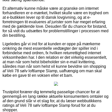
Et alternativ kunne måske være at granske om internet
forhandleren er e-mærket, hvilket skulle være en tryghed om
at e-butikken lever op til dansk lovgivning, og at e-
forretningen tit evalueres af jurister som har meget erfaring
med de gældende love. Desuden får du chance for bistand,
for så vidt du udsættes for problemstillinger i processen med
din bestilling.
Ligeledes går vi ind for at kunden er oppe på mærkerne
omkring de mest essentielle vedtægter der spiller ind i
forbindelse med ordren, fx hvilken returrettighed internet
virksomheden har. I den relation er det virkelig essesentielt,
at man når som helst bibeholder sin e-mail kvittering,
således man når som helst vil kunne bevidne sin shopping
af Veli 78 sølv loftlampe Slamp, uafhængig om man skal
købe en gave til en voksen eller et barn.
Trustpilot forærer dig temmelig passelige chancer for at
gennemgå en lang række aktuelle konsumenters omtaler og
af den grund slår vi et slag for, at du læser webbutikkens
ratings af Veli 78 sølv loftlampe Slamp forud for at du
shopper.