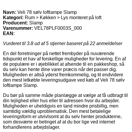
Navn:
Veli 78 sølv loftlampe Slamp
Kategori:
Rum > Køkken > Lys monteret på loft
Producent:
Slamp
Varenummer:
VEL78PLF0003S_000
EAN:
Vurderet til
3.8
ud af 5 stjerner baseret på
22
anmeldelser
En del forretninger på nettet frembyder på nuværende
tidspunkt et hav af forskellige muligheder for levering. En af
de populære er i øjeblikket at afsende til en pakkeshop, så
du selv kan hente dine varer præcis når det passer dig.
Muligheden er altså yderst fremkommelig, og tit endvidere
den mest letkøbte leveringsudgave ved køb af Veli 78 sølv
loftlampe Slamp.
Du bør på samme måde planlægge at vælge at få udbragt til
din lejlighed eller hus eller til adressen hvor du arbejder.
Muligheden er uheldigvis en tand mindre prisbillig, men
samtidig vældig uproblematisk. Den mest betalelige
leveringsform er utvivlsomt at du selv henter produkterne,
som desværre er betinget af at du bor lige ved internet
forhandlerens arbejdslager.