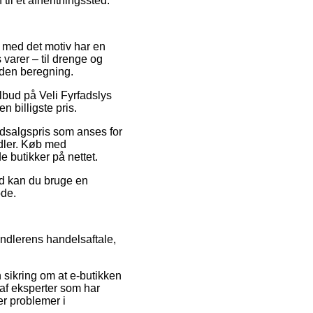
 til et afhentningssted.
og med det motiv har en
 varer – til drenge og
uden beregning.
tilbud på Veli Fyrfadslys
 billigste pris.
 udsalgspris som anses for
ndler. Køb med
e butikker på nettet.
ed kan du bruge en
ode.
ndlerens handelsaftale,
 sikring om at e-butikken
s af eksperter som har
ver problemer i