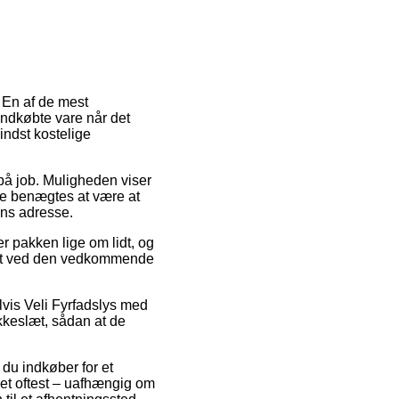
. En af de mest
yindkøbte vare når det
indst kostelige
r på job. Muligheden viser
kke benægtes at være at
ens adresse.
r pakken lige om lidt, og
punkt ved den vedkommende
elvis Veli Fyrfadslys med
okkeslæt, sådan at de
 du indkøber for et
lket oftest – uafhængig om