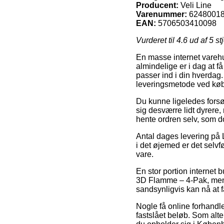
Producent:
Veli Line
Varenummer:
6248001
EAN:
5706503410098
Vurderet til
4.6
ud af 5 st
En masse internet varehus
almindelige er i dag at f
passer ind i din hverdag
leveringsmetode ved køb
Du kunne ligeledes forsøge
sig desværre lidt dyrere,
hente ordren selv, som 
Antal dages levering på L
i det øjemed er det selv
vare.
En stor portion internet 
3D Flamme – 4-Pak, men hu
sandsynligvis kan nå at f
Nogle få online forhandler
fastslået beløb. Som alte