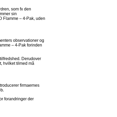
ordren, som fx den
gemmer sin
 3D Flamme – 4-Pak, uden
umenters observationer og
 Flamme – 4-Pak forinden
etilfredshed. Derudover
, hvilket tilmed må
introducerer firmaernes
øb.
r forandringer der