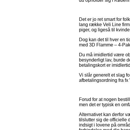
du opholder sig i Københa
Det er jo ret smart for fo
lang række Veli Line firm
piger, og ligeså til kvi
Dog kan det til hver en ti
med 3D Flamme – 4-Pak in
Du må imidlertid være obs
besynderligt lav, burde d
betalingskort er imidlerti
Vi slår generelt et slag
afbetalingsordning fra fx
Forud for at nogen besti
men det er typisk en omf
Alternativet kan derfor 
tilslutter sig de officiel
indsigt i lovene på område