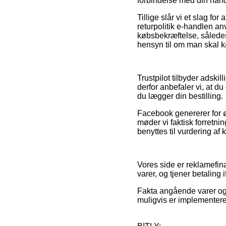
forbindelse med din hand
Tillige slår vi et slag fo
returpolitik e-handlen an
købsbekræftelse, sålede
hensyn til om man skal kø
Trustpilot tilbyder adski
derfor anbefaler vi, at d
du lægger din bestilling.
Facebook genererer for øv
møder vi faktisk forretni
benyttes til vurdering af
Vores side er reklamefinan
varer, og tjener betalin
Fakta angående varer og 
muligvis er implementere