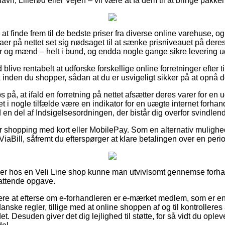
vn, Lillerød eller Vejen – vil være at få dem til at bringe pakken
lk at finde frem til de bedste priser fra diverse online varehuse, 
aer på nettet set sig nødsaget til at sænke prisniveauet på deres
nder og mænd – helt i bund, og endda nogle gange sikre levering 
d blive rentabelt at udforske forskellige online forretninger efter 
den du shopper, sådan at du er usvigeligt sikker på at opnå den
 på, at ifald en forretning på nettet afsætter deres varer for en
et i nogle tilfælde være en indikator for en uægte internet forha
d en del af Indsigelsesordningen, der bistår dig overfor svindlend
 for shopping med kort eller MobilePay. Som en alternativ muligh
 ViaBill, såfremt du efterspørger at klare betalingen over en peri
ller hos en Veli Line shop kunne man utvivlsomt gennemse forha
attende opgave.
være at efterse om e-forhandleren er e-mærket medlem, som er en
le danske regler, tillige med at online shoppen af og til kontrollere
t. Desuden giver det dig lejlighed til støtte, for så vidt du ople