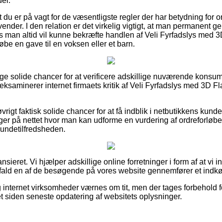
el.
r at du er på vagt for de væsentligste regler der har betydning for 
vender. I den relation er det virkelig vigtigt, at man permanent 
s man altid vil kunne bekræfte handlen af Veli Fyrfadslys med
be en gave til en voksen eller et barn.
llige solide chancer for at verificere adskillige nuværende kons
u eksaminerer internet firmaets kritik af Veli Fyrfadslys med 3D
rigt faktisk solide chancer for at få indblik i netbutikkens kund
nger på nettet hvor man kan udforme en vurdering af ordreforløbet
 kundetilfredsheden.
sieret. Vi hjælper adskillige online forretninger i form af at vi 
g ifald en af de besøgende på vores website gennemfører et indk
internet virksomheder værnes om tit, men der tages forbehold fo
t siden seneste opdatering af websitets oplysninger.