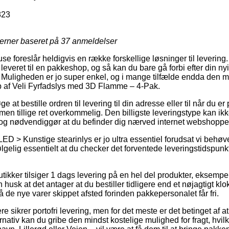
823
jerner baseret på
37
anmeldelser
e foreslår heldigvis en række forskellige løsninger til levering
å leveret til en pakkeshop, og så kan du bare gå forbi efter din n
. Muligheden er jo super enkel, og i mange tilfælde endda den m
 af Veli Fyrfadslys med 3D Flamme – 4-Pak.
 at bestille ordren til levering til din adresse eller til når du e
 men tillige ret overkommelig. Den billigste leveringstype kan i
dog nødvendiggør at du befinder dig nærved internet webshopp
ED > Kunstige stearinlys er jo ultra essentiel forudsat vi behøve
følgelig essentielt at du checker det forventede leveringstids
butikker tilsiger 1 dags levering på en hel del produkter, eksemp
sk at det antager at du bestiller tidligere end et nøjagtigt kl
å de nye varer skippet afsted forinden pakkepersonalet får fri.
e sikrer portofri levering, men for det meste er det betinget af at
rnativ kan du gribe den mindst kostelige mulighed for fragt, hvi