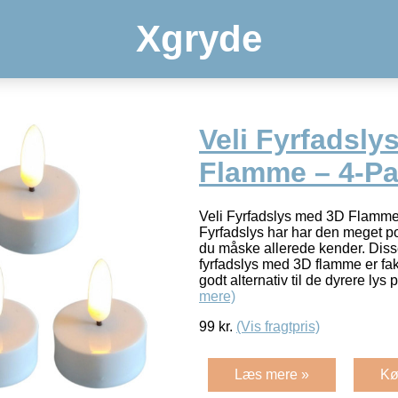
Xgryde
Veli Fyrfadsly
Flamme – 4-P
Veli Fyrfadslys med 3D Flam
Fyrfadslys har har den meget 
du måske allerede kender. Diss
fyrfadslys med 3D flamme er fakti
godt alternativ til de dyrere ly
mere)
99
kr.
(Vis fragtpris)
Læs mere »
Kø