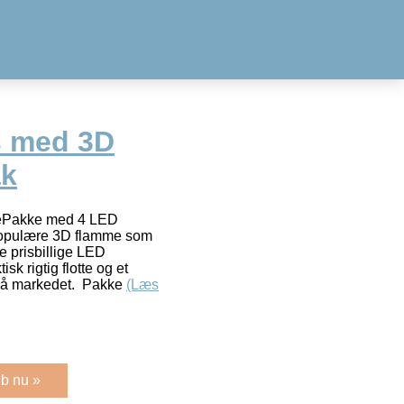
s med 3D
ak
mePakke med 4 LED
populære 3D flamme som
e prisbillige LED
sk rigtig flotte og et
s på markedet. Pakke
(Læs
b nu »