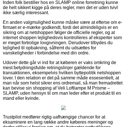
Inden folk bestiller hos en SLAMP online forretning kunne
de helt sikkert kigge på deres regler, men det er uden tvivl
ikke særlig interessant.
En anden valgmulighed kunne måske være at efterse om e-
firmaet er e-mærke godkendt, fordi det almindeligvis er en
sikring om at netshoppen følger de officielle regler, og at
internet shoppen lejlighedsvis kontrolleres af eksperter som
er meget fortrolige lovgivningen. Derudover tilbydes du
lejlighed til opbakning, såfremt du udsættes for
vanskeligheder i forbindelse med din ordre.
Udover dette går vi ind for at køberen er vaks omkring de
mest betydningsfulde retningslinjer gældende for
transaktionen, eksempelvis hvilken byttepolitik netshoppen
lover. I den relation er det på samme måde essesentielt, at
man når som helst sikrer ens ordremail, så man fremadrettet
kan bevise sin shopping af Veli Loftlampe M Prisme –
SLAMP, uden hensyn til om man leder efter et produkt til en
mand eller kvinde.
Trustpilot medfører rigtig uafhængige chancer for at
eksaminere en lang række andre køberes meninger og