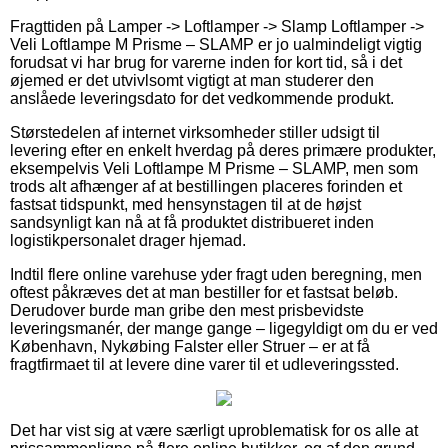
Fragttiden på Lamper -> Loftlamper -> Slamp Loftlamper ->
Veli Loftlampe M Prisme – SLAMP er jo ualmindeligt vigtig
forudsat vi har brug for varerne inden for kort tid, så i det
øjemed er det utvivlsomt vigtigt at man studerer den
anslåede leveringsdato for det vedkommende produkt.
Størstedelen af internet virksomheder stiller udsigt til
levering efter en enkelt hverdag på deres primære produkter,
eksempelvis Veli Loftlampe M Prisme – SLAMP, men som
trods alt afhænger af at bestillingen placeres forinden et
fastsat tidspunkt, med hensynstagen til at de højst
sandsynligt kan nå at få produktet distribueret inden
logistikpersonalet drager hjemad.
Indtil flere online varehuse yder fragt uden beregning, men
oftest påkræves det at man bestiller for et fastsat beløb.
Derudover burde man gribe den mest prisbevidste
leveringsmanér, der mange gange – ligegyldigt om du er ved
København, Nykøbing Falster eller Struer – er at få
fragtfirmaet til at levere dine varer til et udleveringssted.
Det har vist sig at være særligt uproblematisk for os alle at