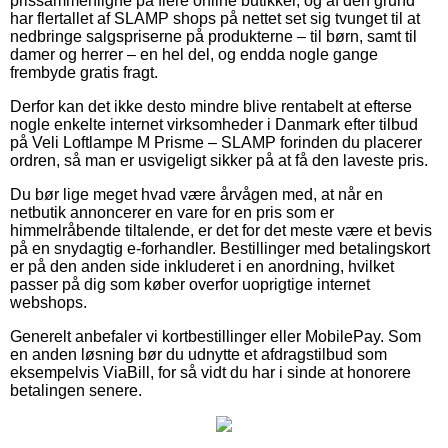
prissammenligne på flere online butikker, og af den grund
har flertallet af SLAMP shops på nettet set sig tvunget til at
nedbringe salgspriserne på produkterne – til børn, samt til
damer og herrer – en hel del, og endda nogle gange
frembyde gratis fragt.
Derfor kan det ikke desto mindre blive rentabelt at efterse
nogle enkelte internet virksomheder i Danmark efter tilbud
på Veli Loftlampe M Prisme – SLAMP forinden du placerer
ordren, så man er usvigeligt sikker på at få den laveste pris.
Du bør lige meget hvad være årvågen med, at når en
netbutik annoncerer en vare for en pris som er
himmelråbende tiltalende, er det for det meste være et bevis
på en snydagtig e-forhandler. Bestillinger med betalingskort
er på den anden side inkluderet i en anordning, hvilket
passer på dig som køber overfor uoprigtige internet
webshops.
Generelt anbefaler vi kortbestillinger eller MobilePay. Som
en anden løsning bør du udnytte et afdragstilbud som
eksempelvis ViaBill, for så vidt du har i sinde at honorere
betalingen senere.