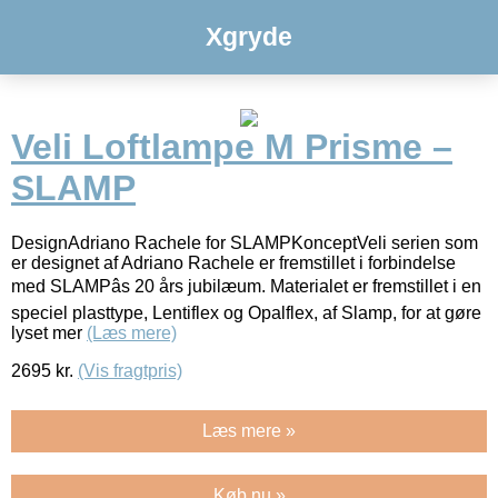
Xgryde
Veli Loftlampe M Prisme –
SLAMP
DesignAdriano Rachele for SLAMPKonceptVeli serien som
er designet af Adriano Rachele er fremstillet i forbindelse
med SLAMPâs 20 års jubilæum. Materialet er fremstillet i en
speciel plasttype, Lentiflex og Opalflex, af Slamp, for at gøre
lyset mer
(Læs mere)
2695
kr.
(Vis fragtpris)
Læs mere »
Køb nu »