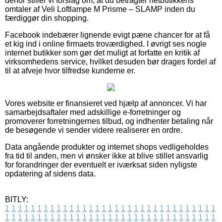
derfor stiller vi forslag om, at du betragter netbutikkens
omtaler af Veli Loftlampe M Prisme – SLAMP inden du
færdiggør din shopping.
Facebook indebærer lignende evigt pæne chancer for at få
et kig ind i online firmaets troværdighed. I øvrigt ses nogle
internet butikker som gør det muligt at forfatte en kritik af
virksomhedens service, hvilket desuden bør drages fordel af
til at afveje hvor tilfredse kunderne er.
Vores website er finansieret ved hjælp af annoncer. Vi har
samarbejdsaftaler med adskillige e-forretninger og
promoverer forretningernes tilbud, og indhenter betaling når
de besøgende vi sender videre realiserer en ordre.
Data angående produkter og internet shops vedligeholdes
fra tid til anden, men vi ønsker ikke at blive stillet ansvarlig
for forandringer der eventuelt er iværksat siden nyligste
opdatering af sidens data.
BITLY:
1
1
1
1
1
1
1
1
1
1
1
1
1
1
1
1
1
1
1
1
1
1
1
1
1
1
1
1
1
1
1
1
1
1
1
1
1
1
1
1
1
1
1
1
1
1
1
1
1
1
1
1
1
1
1
1
1
1
1
1
1
1
1
1
1
1