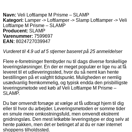
Navn:
Veli Loftlampe M Prisme – SLAMP
Kategori:
Lamper -> Loftlamper -> Slamp Loftlamper -> Veli
Loftlampe M Prisme – SLAMP
Producent:
SLAMP
Varenummer:
7599697
EAN:
8024727039947
Vurderet til
4.9
ud af 5 stjerner baseret på
25
anmeldelser
Flere e-forretninger frembyder nu til dags diverse forskellige
leveringsløsninger. En der er meget populær er lige nu at få
leveret til et udleveringssted, hvor du så nemt kan hente
bestillingen på et valgfrit tidspunkt. Muligheden er nemlig
usædvanlig fremkommelig, og typisk endda den prisbilligste
leveringsmetode ved køb af Veli Loftlampe M Prisme –
SLAMP.
Du bør omvendt forsøge at vælge at få udbragt hjem til dig
eller til hvor du arbejder. Leveringsmetoden er somme tider
en smule mere omkostningsfuld, men omvendt ekstremt
gnidningsløs. Den mest letkøbte leveringstype er dog selv at
hente pakken, men det er betinget af at du er nær internet
shoppens tilholdssted.