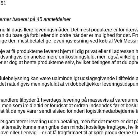
151
jerner baseret på
45
anmeldelser
 nu til dags flere leveringsmåder. Det mest populære er for nærvær
n du bare gå forbi efter din ordre når der er mulighed for det. Fr
llige den mest betalelige leveringsløsning ved køb af Veli Messi
 at få produkterne leveret hjem til dig privat eller til adressen 
dvanligvis en anelse mere omkostningsfuld, men også virkelig 
 er dog at hente produkterne selv, hvilket betinges af at du op
Julebelysning kan være ualmindeligt udslagsgivende i tilfælde a
 det naturligvis meningsfuldt at vi dobbelttjekker leveringstidsp
handlere tilbyder 1 hverdags levering på massevis af varenumre
men som imidlertid er forudsat at ordren indsendes før et beslutt
å at få de nye varer sendt afsted forinden logistikmedarbejderne 
tet garanterer levering uden betaling, men for det meste er det
 alternativ kunne man gribe den mindst kostelige fragttype, hvil
avn eller Lemvig – er at få fragtfirmaet til at køre produkterne til