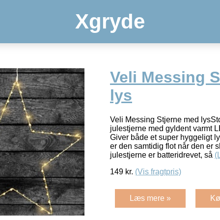
Xgryde
Veli Messing 
lys
Veli Messing Stjerne med lysSt
julestjerne med gyldent varmt L
Giver både et super hyggeligt ly
er den samtidig flot når den er 
julestjerne er batteridrevet, så
(
149
kr.
(Vis fragtpris)
Læs mere »
Kø