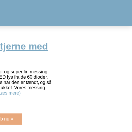
Stjerne med
or og super fin messing
ED lys fra de 60 dioder.
s når den er tændt, og så
slukket. Vores messing
Læs mere)
b nu »