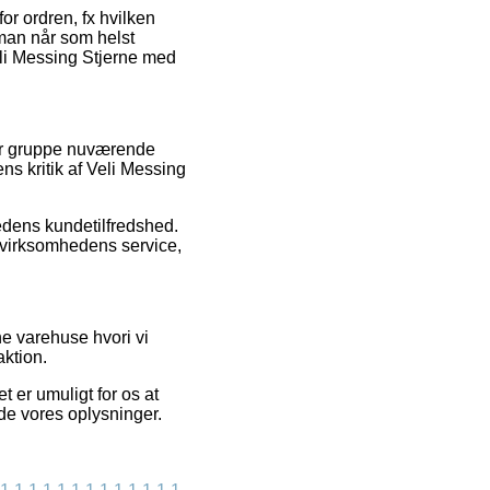
or ordren, fx hvilken
t man når som helst
eli Messing Stjerne med
tor gruppe nuværende
s kritik af Veli Messing
hedens kundetilfredshed.
 virksomhedens service,
e varehuse hvori vi
aktion.
 er umuligt for os at
ede vores oplysninger.