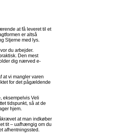
ende at få leveret til et
agtformen er altså
ng Stjerne med lys.
hvor du arbejder.
praktisk. Den mest
holder dig nærved e-
f at vi mangler varen
unktet for det pågældende
, eksempelvis Veli
et tidspunkt, så at de
tager hjem.
 påkrævet at man indkøber
ket tit – uafhængig om du
 et afhentningssted.