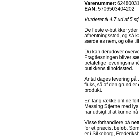
Varenummer:
6248003
EAN:
5706503404202
Vurderet til
4.7
ud af 5 st
De fleste e-butikker yder
afhentningssted, og så ka
særdeles nem, og ofte ti
Du kan derudover overveje
Fragtløsningen bliver sæ
betalelige leveringsmanér
butikkens tilholdssted.
Antal dages levering på 
fluks, så af den grund er
produkt.
En lang række online for
Messing Stjerne med lys, 
har udsigt til at kunne n
Visse forhandlere på net
for et præcist beløb. Som
er i Silkeborg, Frederiksh