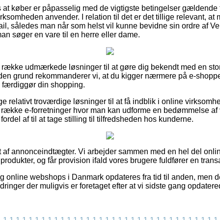
 at køber er påpasselig med de vigtigste betingelser gældende f
irksomheden anvender. I relation til det er det tillige relevant, a
ail, således man når som helst vil kunne bevidne sin ordre af V
an søger en vare til en herre eller dame.
lang række udmærkede løsninger til at gøre dig bekendt med en s
 den grund rekommanderer vi, at du kigger nærmere på e-shoppen
 færdiggør din shopping.
e relativt troværdige løsninger til at få indblik i online virksom
 række e-forretninger hvor man kan udforme en bedømmelse af
ordel af til at tage stilling til tilfredsheden hos kunderne.
t af annonceindtægter. Vi arbejder sammen med en hel del onlin
rodukter, og får provision ifald vores brugere fuldfører en trans
g online webshops i Danmark opdateres fra tid til anden, men det
dringer der muligvis er foretaget efter at vi sidste gang opdater