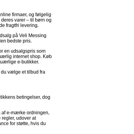
nline firmaer, og følgelig
 deres varer – til børn og
 fragtfri levering.
 udsalg på Veli Messing
en bedste pris.
for en udsalgspris som
 uærlig internet shop. Køb
uærlige e-butikker.
 du vælge et tilbud fra
tikkens betingelser, dog
em af e-mærke ordningen,
 regler, udover at
nce for støtte, hvis du