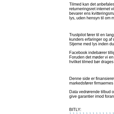
Tilmed kan det anbefales
returneringsret internet v
bevarer ens kvitteringsm
lys, uden hensyn til om m
Trustpilot fører til en 
kunders erfaringer og af
Stjerne med lys inden du
Facebook indebærer tillig
Foruden det møder vi en
hvilket tilmed bør drages f
Denne side er finansiere
markedsfører firmaernes p
Data vedrørende tilbud o
give garantier imod foran
BITLY: