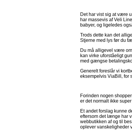
Det har vist sig at være u
har massevis af Veli Line
babyer, og ligeledes også
Trods dette kan det allig
Stjerne med lys før du f
Du må alligevel være omh
kan virke uforståeligt gu
med gængse betalingskort 
Generelt foreslår vi kort
eksempelvis ViaBill, for s
Forinden nogen shopper p
er det normalt ikke super
Et andet forslag kunne d
eftersom det længe har væ
webbutikken af og til bes
oplever vanskeligheder v