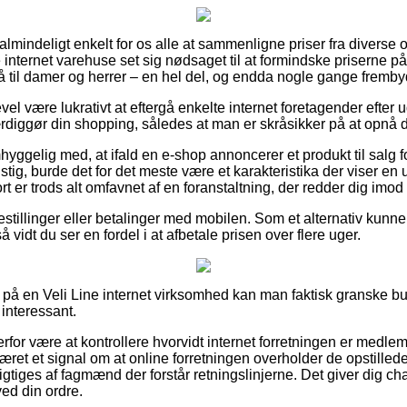
almindeligt enkelt for os alle at sammenligne priser fra diverse o
 internet varehuse set sig nødsaget til at formindske priserne på
 til damer og herrer – en hel del, og endda nogle gange frembyde
evel være lukrativt at eftergå enkelte internet foretagender efter
ærdiggør din shopping, således at man er skråsikker på at opnå d
yggelig med, at ifald en e-shop annoncerer et produkt til salg 
nstig, burde det for det meste være et karakteristika der viser en
er trods alt omfavnet af en foranstaltning, der redder dig imod 
bestillinger eller betalinger med mobilen. Som et alternativ kunne
å vidt du ser en fordel i at afbetale prisen over flere uger.
å en Veli Line internet virksomhed kan man faktisk granske bu
 interessant.
erfor være at kontrollere hvorvidt internet forretningen er medl
ret et signal om at online forretningen overholder de opstillede
igtiges af fagmænd der forstår retningslinjerne. Det giver dig cha
ed din ordre.