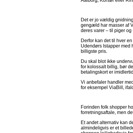
Aalborg, Korsør eller Rin
Det er jo vældig gnidnings
gengæld har masser af Ve
deres varer – til piger o
Derfor kan det til hver en 
Udendørs Istapper med hvi
billigste pris.
Du skal blot ikke undervu
for kolossalt billig, bør 
betalingskort er imidlerti
Vi anbefaler handler med 
for eksempel ViaBill, ifald
Forinden folk shopper hos
forretningsaftale, men d
Et andet alternativ kan d
almindeligvis er et bille