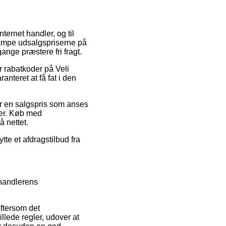
ternet handler, og til
tampe udsalgspriserne på
ange præstere fri fragt.
ter rabatkoder på Veli
nteret at få fat i den
for en salgspris som anses
dler. Køb med
å nettet.
te et afdragstilbud fra
rhandlerens
eftersom det
llede regler, udover at