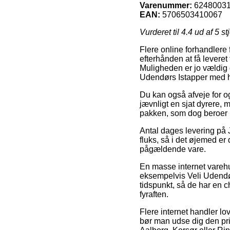
Varenummer:
6248003
EAN:
5706503410067
Vurderet til
4.4
ud af 5 st
Flere online forhandlere
efterhånden at få leveret 
Muligheden er jo vældig 
Udendørs Istapper med hv
Du kan også afveje for og 
jævnligt en sjat dyrere, 
pakken, som dog beroer p
Antal dages levering på J
fluks, så i det øjemed er
pågældende vare.
En masse internet varehu
eksempelvis Veli Udendørs 
tidspunkt, så de har en 
fyraften.
Flere internet handler lov
bør man udse dig den pris