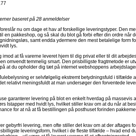
177
jerner baseret på
28
anmeldelser
 foreslår nu om dage et hav af forskellige leveringstyper. Den m
til en pakkeshop, og så skal du blot gå forbi efter din ordre når d
gnidningsløs, samt endda ydermere den mest betalelige form for 
idt lys.
imod at få varerne leveret hjem til dig privat eller til dit arbej
men omvendt temmelig smart. Den prisbilligste fragtmetode er utv
å at du opholder dig tæt på internet webshoppens arbejdslager
ulebelysning er selvfølgelig ekstremt betydningsfuld i tilfælde 
 det relativt meningsfuldt at man undersøger den forventede leve
se garanterer levering på blot en enkelt hverdag på massevis 
Istapper med hvidt lys, hvilket stiller krav om at du når at besti
chance for at nå at få bestillingen på posthuset forinden pakkem
er gebyrfri levering, men ofte stiller det krav om at der aftages f
billigste leveringsform, hvilket i de fleste tilfælde – hvad end d