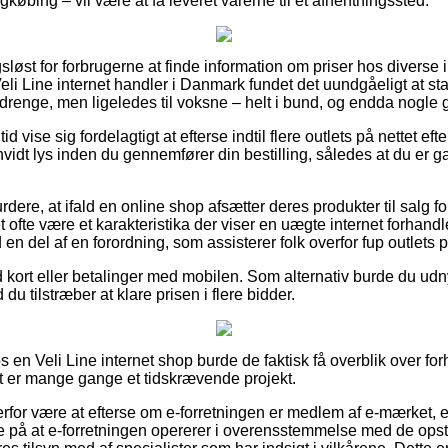
gkøbing – vil være at få leveret varerne til et afhentningssted.
løst for forbrugerne at finde information om priser hos diverse in
li Line internet handler i Danmark fundet det uundgåeligt at s
g drenge, men ligeledes til voksne – helt i bund, og endda nogle g
tid vise sig fordelagtigt at efterse indtil flere outlets på nettet ef
dt lys inden du gennemfører din bestilling, således at du er gara
rdere, at ifald en online shop afsætter deres produkter til salg 
det ofte være et karakteristika der viser en uægte internet forhan
d en del af en forordning, som assisterer folk overfor fup outlets p
kort eller betalinger med mobilen. Som alternativ burde du udnyt
 du tilstræber at klare prisen i flere bidder.
 en Veli Line internet shop burde de faktisk få overblik over fo
et er mange gange et tidskrævende projekt.
erfor være at efterse om e-forretningen er medlem af e-mærket, 
de på at e-forretningen opererer i overensstemmelse med de opsti