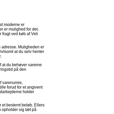
est moderne er
er er mulighed for det.
fragt ved køb af Veli
des adresse. Muligheden er
ivlsomt at du selv henter
.
af at du behøver varerne
ringstid på den
af varenumre,
lle forud for et angivent
edarbejderne holder
or et bestemt beløb. Ellers
u opholder sig tæt på