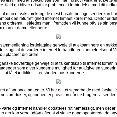
es tilsyn med af specialister som har indsigt i vilkårene. Dette
e, ifald du bliver udsat for problemer i forbindelse med dit indkø
lp at man er vaks omkring de mest basale betingelser der kan ha
empel den returrettighed internet firmaet kører med. Derfor er det
s ordremail, således man i fremtiden vil kunne påvise sin best
om man er dame eller herre.
 sammenligning fordelagtige genveje til at eksaminere en rækk
det klogt, at du vurderer internet forhandlerens anmeldelser af 
 du placerer din ordre.
 ganske troværdige genveje til at få kendskab til internet forret
oretagender som giver kunderne mulighed for at afgive en vurderin
il at få et indblik i tilfredsheden hos kunderne.
et af annonceindtægter. Vi har et tæt samarbejde med forskellig
ernes produkter, og indhenter provision når de brugere vi sender 
 varer og internet handler opdateres rutinemæssigt, men det er u
er der kan være udført efter at vi sidste gang opdaterede de an