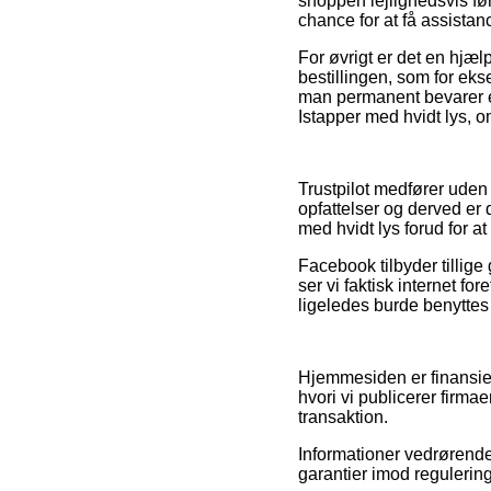
shoppen lejlighedsvis før
chance for at få assistanc
For øvrigt er det en hjæ
bestillingen, som for eks
man permanent bevarer en
Istapper med hvidt lys, 
Trustpilot medfører uden
opfattelser og derved er 
med hvidt lys forud for at
Facebook tilbyder tillige
ser vi faktisk internet f
ligeledes burde benyttes t
Hjemmesiden er finansier
hvori vi publicerer firma
transaktion.
Informationer vedrørende
garantier imod regulering