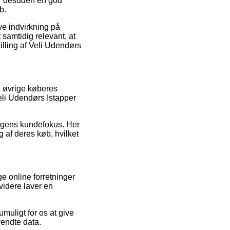
 er desuden en god
b.
ve indvirkning på
 samtidig relevant, at
illing af Veli Udendørs
e øvrige køberes
Veli Udendørs Istapper
ningens kundefokus. Her
g af deres køb, hvilket
e online forretninger
videre laver en
muligt for os at give
vendte data.