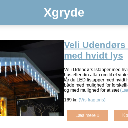
Xgryde
Veli Udendørs 
med hvidt lys
Veli Udendørs Istapper med hvid
hus eller din altan om til et vin
får du LED listapper med hvidt l
både med mulighed for forskellige
og med mulighed for at sæt
(Læ
169
kr.
(Vis fragtpris)
Læs mere »
Kø