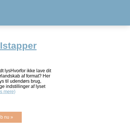
Istapper
t lysHvorfor ikke lave dit
terlandskab af format? Her
ys til udendørs brug,
 indstillinger af lyset
s mere)
b nu »