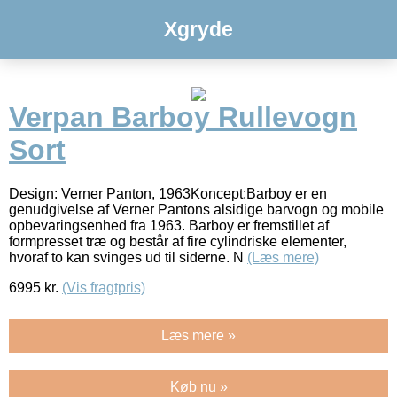
Xgryde
Verpan Barboy Rullevogn
Sort
Design: Verner Panton, 1963Koncept:Barboy er en
genudgivelse af Verner Pantons alsidige barvogn og mobile
opbevaringsenhed fra 1963. Barboy er fremstillet af
formpresset træ og består af fire cylindriske elementer,
hvoraf to kan svinges ud til siderne. N
(Læs mere)
6995
kr.
(Vis fragtpris)
Læs mere »
Køb nu »