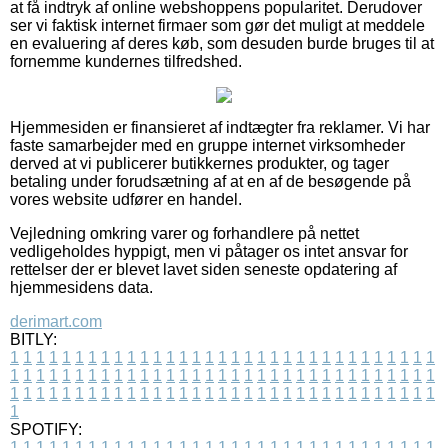
at få indtryk af online webshoppens popularitet. Derudover
ser vi faktisk internet firmaer som gør det muligt at meddele
en evaluering af deres køb, som desuden burde bruges til at
fornemme kundernes tilfredshed.
Hjemmesiden er finansieret af indtægter fra reklamer. Vi har
faste samarbejder med en gruppe internet virksomheder
derved at vi publicerer butikkernes produkter, og tager
betaling under forudsætning af at en af de besøgende på
vores website udfører en handel.
Vejledning omkring varer og forhandlere på nettet
vedligeholdes hyppigt, men vi påtager os intet ansvar for
rettelser der er blevet lavet siden seneste opdatering af
hjemmesidens data.
derimart.com
BITLY:
1
1
1
1
1
1
1
1
1
1
1
1
1
1
1
1
1
1
1
1
1
1
1
1
1
1
1
1
1
1
1
1
1
1
1
1
1
1
1
1
1
1
1
1
1
1
1
1
1
1
1
1
1
1
1
1
1
1
1
1
1
1
1
1
1
1
1
1
1
1
1
1
1
1
1
1
1
1
1
1
1
1
1
1
1
1
1
1
1
1
1
1
1
1
1
1
1
1
1
1
SPOTIFY:
1
1
1
1
1
1
1
1
1
1
1
1
1
1
1
1
1
1
1
1
1
1
1
1
1
1
1
1
1
1
1
1
1