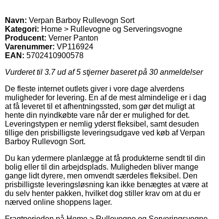
Navn:
Verpan Barboy Rullevogn Sort
Kategori:
Home > Rullevogne og Serveringsvogne
Producent:
Verner Panton
Varenummer:
VP116924
EAN:
5702410900578
Vurderet til
3.7
ud af 5 stjerner baseret på
30
anmeldelser
De fleste internet outlets giver i vore dage alverdens
muligheder for levering. En af de mest almindelige er i dag
at få leveret til et afhentningssted, som gør det muligt at
hente din nyindkøbte vare når der er mulighed for det.
Leveringstypen er nemlig yderst fleksibel, samt desuden
tillige den prisbilligste leveringsudgave ved køb af Verpan
Barboy Rullevogn Sort.
Du kan ydermere planlægge at få produkterne sendt til din
bolig eller til din arbejdsplads. Muligheden bliver mange
gange lidt dyrere, men omvendt særdeles fleksibel. Den
prisbilligste leveringsløsning kan ikke benægtes at være at
du selv henter pakken, hvilket dog stiller krav om at du er
nærved online shoppens lager.
Fragtperioden på Home > Rullevogne og Serveringsvogne