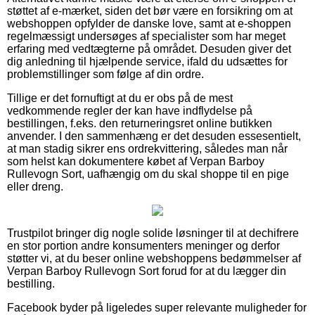
støttet af e-mærket, siden det bør være en forsikring om at
webshoppen opfylder de danske love, samt at e-shoppen
regelmæssigt undersøges af specialister som har meget
erfaring med vedtægterne på området. Desuden giver det
dig anledning til hjælpende service, ifald du udsættes for
problemstillinger som følge af din ordre.
Tillige er det fornuftigt at du er obs på de mest
vedkommende regler der kan have indflydelse på
bestillingen, f.eks. den returneringsret online butikken
anvender. I den sammenhæng er det desuden essesentielt,
at man stadig sikrer ens ordrekvittering, således man når
som helst kan dokumentere købet af Verpan Barboy
Rullevogn Sort, uafhængig om du skal shoppe til en pige
eller dreng.
Trustpilot bringer dig nogle solide løsninger til at dechifrere
en stor portion andre konsumenters meninger og derfor
støtter vi, at du beser online webshoppens bedømmelser af
Verpan Barboy Rullevogn Sort forud for at du lægger din
bestilling.
Facebook byder på ligeledes super relevante muligheder for