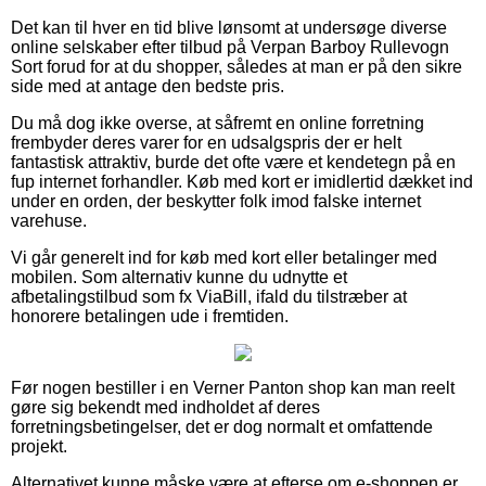
Det kan til hver en tid blive lønsomt at undersøge diverse
online selskaber efter tilbud på Verpan Barboy Rullevogn
Sort forud for at du shopper, således at man er på den sikre
side med at antage den bedste pris.
Du må dog ikke overse, at såfremt en online forretning
frembyder deres varer for en udsalgspris der er helt
fantastisk attraktiv, burde det ofte være et kendetegn på en
fup internet forhandler. Køb med kort er imidlertid dækket ind
under en orden, der beskytter folk imod falske internet
varehuse.
Vi går generelt ind for køb med kort eller betalinger med
mobilen. Som alternativ kunne du udnytte et
afbetalingstilbud som fx ViaBill, ifald du tilstræber at
honorere betalingen ude i fremtiden.
Før nogen bestiller i en Verner Panton shop kan man reelt
gøre sig bekendt med indholdet af deres
forretningsbetingelser, det er dog normalt et omfattende
projekt.
Alternativet kunne måske være at efterse om e-shoppen er