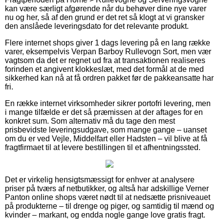
kan være særligt afgørende når du behøver dine nye varer
nu og her, så af den grund er det ret så klogt at vi gransker
den anslåede leveringsdato for det relevante produkt.
Flere internet shops giver 1 dags levering på en lang række
varer, eksempelvis Verpan Barboy Rullevogn Sort, men vær
vagtsom da det er regnet ud fra at transaktionen realiseres
forinden et angivent klokkeslæt, med det formål at de med
sikkerhed kan nå at få ordren pakket før de pakkeansatte har
fri.
En række internet virksomheder sikrer portofri levering, men
i mange tilfælde er det så præmissen at der aftages for en
konkret sum. Som alternativ må du tage den mest
prisbevidste leveringsudgave, som mange gange – uanset
om du er ved Vejle, Middelfart eller Hadsten – vil blive at få
fragtfirmaet til at levere bestillingen til et afhentningssted.
Det er virkelig hensigtsmæssigt for enhver at analysere
priser på tværs af netbutikker, og altså har adskillige Verner
Panton online shops været nødt til at nedsætte prisniveauet
på produkterne – til drenge og piger, og samtidig til mænd og
kvinder – markant, og endda nogle gange love gratis fragt.