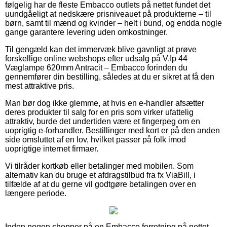
følgelig har de fleste Embacco outlets på nettet fundet det
uundgåeligt at nedskære prisniveauet på produkterne – til
børn, samt til mænd og kvinder – helt i bund, og endda nogle
gange garantere levering uden omkostninger.
Til gengæld kan det immervæk blive gavnligt at prøve
forskellige online webshops efter udsalg på V.Ip 44
Væglampe 620mm Antracit – Embacco forinden du
gennemfører din bestilling, således at du er sikret at få den
mest attraktive pris.
Man bør dog ikke glemme, at hvis en e-handler afsætter
deres produkter til salg for en pris som virker ufattelig
attraktiv, burde det undertiden være et fingerpeg om en
uoprigtig e-forhandler. Bestillinger med kort er på den anden
side omsluttet af en lov, hvilket passer på folk imod
uoprigtige internet firmaer.
Vi tilråder kortkøb eller betalinger med mobilen. Som
alternativ kan du bruge et afdragstilbud fra fx ViaBill, i
tilfælde af at du gerne vil godtgøre betalingen over en
længere periode.
Inden nogen shopper på en Embacco forretning på nettet