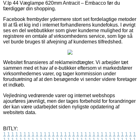
V.Ip 44 Væglampe 620mm Antracit – Embacco før du
færdiggør din shopping.
Facebook frembyder ydermere stort set fordelagtige metoder
til at få et kig ind i internet forhandlerens kundefokus. I øvrigt
ses en del webbutikker som giver kunderne mulighed for at
registrere en omtale af virksomhedens service, som lige så
vel burde bruges til afvejning af kundernes tilfredshed.
Websitet finansieres af reklameindtægter. Vi arbejder tæt
sammen med et hav af e-butikker eftersom vi markedsfører
virksomhedernes varer, og tager kommission under
forudsætning af at den besøgende vi sender videre foretager
et indkøb.
Vejledning vedrørende varer og internet webshops
ajourføres jævnligt, men der tages forbehold for forandringer
der kan være udarbejdet siden nyligste opdatering af
websitets data.
BITLY:
1
1
1
1
1
1
1
1
1
1
1
1
1
1
1
1
1
1
1
1
1
1
1
1
1
1
1
1
1
1
1
1
1
1
1
1
1
1
1
1
1
1
1
1
1
1
1
1
1
1
1
1
1
1
1
1
1
1
1
1
1
1
1
1
1
1