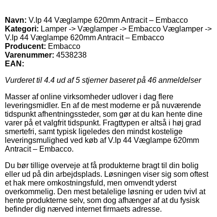
Navn:
V.Ip 44 Væglampe 620mm Antracit – Embacco
Kategori:
Lamper -> Væglamper -> Embacco Væglamper ->
V.Ip 44 Væglampe 620mm Antracit – Embacco
Producent:
Embacco
Varenummer:
4538238
EAN:
Vurderet til
4.4
ud af 5 stjerner baseret på
46
anmeldelser
Masser af online virksomheder udlover i dag flere
leveringsmidler. En af de mest moderne er på nuværende
tidspunkt afhentningssteder, som gør at du kan hente dine
varer på et valgfrit tidspunkt. Fragttypen er altså i høj grad
smertefri, samt typisk ligeledes den mindst kostelige
leveringsmulighed ved køb af V.Ip 44 Væglampe 620mm
Antracit – Embacco.
Du bør tillige overveje at få produkterne bragt til din bolig
eller ud på din arbejdsplads. Løsningen viser sig som oftest
et hak mere omkostningsfuld, men omvendt yderst
overkommelig. Den mest betalelige løsning er uden tvivl at
hente produkterne selv, som dog afhænger af at du fysisk
befinder dig nærved internet firmaets adresse.