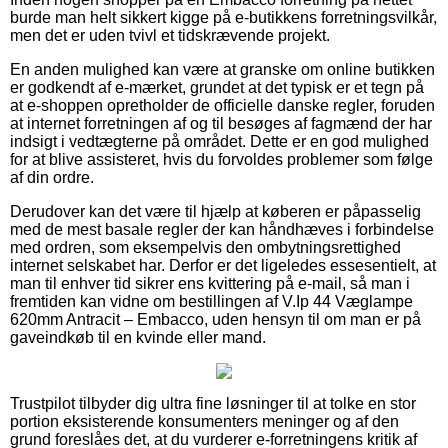
burde man helt sikkert kigge på e-butikkens forretningsvilkår,
men det er uden tvivl et tidskrævende projekt.
En anden mulighed kan være at granske om online butikken
er godkendt af e-mærket, grundet at det typisk er et tegn på
at e-shoppen opretholder de officielle danske regler, foruden
at internet forretningen af og til besøges af fagmænd der har
indsigt i vedtægterne på området. Dette er en god mulighed
for at blive assisteret, hvis du forvoldes problemer som følge
af din ordre.
Derudover kan det være til hjælp at køberen er påpasselig
med de mest basale regler der kan håndhæves i forbindelse
med ordren, som eksempelvis den ombytningsrettighed
internet selskabet har. Derfor er det ligeledes essesentielt, at
man til enhver tid sikrer ens kvittering på e-mail, så man i
fremtiden kan vidne om bestillingen af V.Ip 44 Væglampe
620mm Antracit – Embacco, uden hensyn til om man er på
gaveindkøb til en kvinde eller mand.
Trustpilot tilbyder dig ultra fine løsninger til at tolke en stor
portion eksisterende konsumenters meninger og af den
grund foreslåes det, at du vurderer e-forretningens kritik af