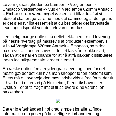
Leveringshastigheden på Lamper -> Væglamper ->
Embacco Væglamper -> V.Ip 44 Væglampe 620mm Antracit
– Embacco kan være meget væsentlig i tilfælde af at vi
absolut skal bruge varerne med det samme, og af den grund
er det øjensynligt essentielt at du besigtiger det forventede
leveringstidspunkt ved det relevante produkt.
Temmelig mange outlets på nettet reklamerer med levering
på næste hverdag på massevis af produkter, eksempelvis
V.Ip 44 Væglampe 620mm Antracit – Embacco, som dog
påkræver at handlen laves inden et fastslået klokkeslæt,
sådan at de har en chance for at nå at få pakken distribueret
inden logistikpersonalet drager hjemad.
En række online firmaer yder gratis levering, men for det
meste gælder det kun hvis man shopper for en bestemt sum.
Ellers må du overveje den mest prisbevidste fragtform, der tit
– hvad end du er tæt på Holstebro, Frederikshavn eller
Lystrup – er at få fragtfirmaet til at levere dine varer til en
pakkeshop.
Det er jo efterhånden i høj grad simpelt for alle at finde
information om priser på forskellige e-forhandlere, og