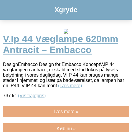
Xgryde
V.Ip 44 Væglampe 620mm
Antracit – Embacco
DesignEmbacco Design for Embacco KonceptV.IP 44
væglampen i antracit, er skabt med stort fokus på lysets
betydning i vores dagligdag. VI.P 44 kan bruges mange
steder i hjemmet, og især på badeværelset, da lampen har
en IP44. V.IP 44 kan mont
(Læs mere)
737
kr.
(Vis fragtpris)
Læs mere »
Køb nu »