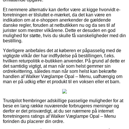
Et nemmere alternativ kan derfor være at kigge hvorvidt e-
forretningen er tilsluttet e-mærket, da det kan være en
indikation om at e-shoppen anerkender de gældende
danske regler, foruden at netbutikken nu og da ses til af
jurister som mestrer vilkårene. Dette er desuden en god
mulighed for støtte, hvis du skulle få vanskeligheder med din
bestilling.
Yderligere anbefales det at køberen er påpasselig med de
vigtigste vilkår der har indflydelse på bestillingen, f.eks.
hvilken returpolitik e-butikken anvender. På grund af dette er
det samtidig vigtigt, at man når som helst gemmer sin
ordrekvittering, således man når som helst kan bekræfte
handlen af Walker Væglampe Opal – Menu, uafhængig om
man er på udkig efter et produkt til en voksen eller et barn.
Trustpilot frembringer adskillige passelige muligheder for at
bese en lang række nuværende forbrugeres meninger og
derfor er det prisværdigt, at du ser nærmere på internet
forretningens ratings af Walker Væglampe Opal – Menu
forinden du placerer din ordre.