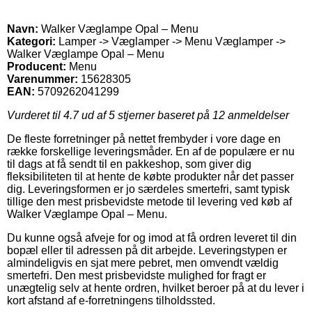
Navn:
Walker Væglampe Opal – Menu
Kategori:
Lamper -> Væglamper -> Menu Væglamper ->
Walker Væglampe Opal – Menu
Producent:
Menu
Varenummer:
15628305
EAN:
5709262041299
Vurderet til
4.7
ud af 5 stjerner baseret på
12
anmeldelser
De fleste forretninger på nettet frembyder i vore dage en
række forskellige leveringsmåder. En af de populære er nu
til dags at få sendt til en pakkeshop, som giver dig
fleksibiliteten til at hente de købte produkter når det passer
dig. Leveringsformen er jo særdeles smertefri, samt typisk
tillige den mest prisbevidste metode til levering ved køb af
Walker Væglampe Opal – Menu.
Du kunne også afveje for og imod at få ordren leveret til din
bopæl eller til adressen på dit arbejde. Leveringstypen er
almindeligvis en sjat mere pebret, men omvendt vældig
smertefri. Den mest prisbevidste mulighed for fragt er
unægtelig selv at hente ordren, hvilket beroer på at du lever i
kort afstand af e-forretningens tilholdssted.