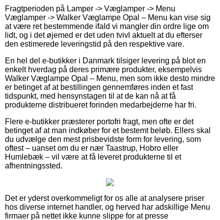
Fragtperioden på Lamper -> Væglamper -> Menu
Væglamper -> Walker Væglampe Opal – Menu kan vise sig
at være ret bestemmende ifald vi mangler din ordre lige om
lidt, og i det øjemed er det uden tvivl aktuelt at du efterser
den estimerede leveringstid på den respektive vare.
En hel del e-butikker i Danmark tilsiger levering på blot en
enkelt hverdag på deres primære produkter, eksempelvis
Walker Væglampe Opal – Menu, men som ikke desto mindre
er betinget af at bestillingen gennemføres inden et fast
tidspunkt, med hensynstagen til at de kan nå at få
produkterne distribueret forinden medarbejderne har fri.
Flere e-butikker præsterer portofri fragt, men ofte er det
betinget af at man indkøber for et bestemt beløb. Ellers skal
du udvælge den mest prisbevidste form for levering, som
oftest – uanset om du er nær Taastrup, Hobro eller
Humlebæk – vil være at få leveret produkterne til et
afhentningssted.
Det er yderst overkommeligt for os alle at analysere priser
hos diverse internet handler, og herved har adskillige Menu
firmaer på nettet ikke kunne slippe for at presse