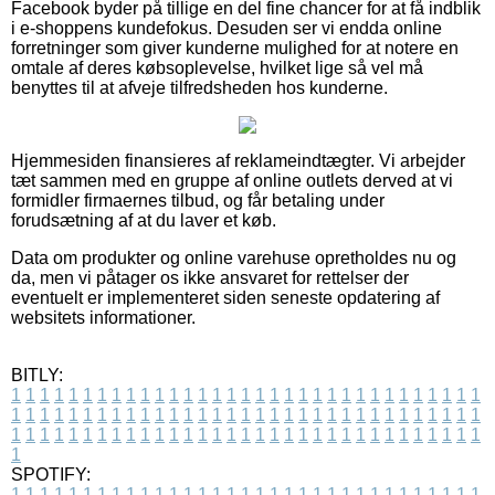
Facebook byder på tillige en del fine chancer for at få indblik
i e-shoppens kundefokus. Desuden ser vi endda online
forretninger som giver kunderne mulighed for at notere en
omtale af deres købsoplevelse, hvilket lige så vel må
benyttes til at afveje tilfredsheden hos kunderne.
Hjemmesiden finansieres af reklameindtægter. Vi arbejder
tæt sammen med en gruppe af online outlets derved at vi
formidler firmaernes tilbud, og får betaling under
forudsætning af at du laver et køb.
Data om produkter og online varehuse opretholdes nu og
da, men vi påtager os ikke ansvaret for rettelser der
eventuelt er implementeret siden seneste opdatering af
websitets informationer.
BITLY:
1
1
1
1
1
1
1
1
1
1
1
1
1
1
1
1
1
1
1
1
1
1
1
1
1
1
1
1
1
1
1
1
1
1
1
1
1
1
1
1
1
1
1
1
1
1
1
1
1
1
1
1
1
1
1
1
1
1
1
1
1
1
1
1
1
1
1
1
1
1
1
1
1
1
1
1
1
1
1
1
1
1
1
1
1
1
1
1
1
1
1
1
1
1
1
1
1
1
1
1
SPOTIFY:
1
1
1
1
1
1
1
1
1
1
1
1
1
1
1
1
1
1
1
1
1
1
1
1
1
1
1
1
1
1
1
1
1