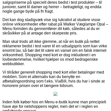
salgspriserne på specielt deres bedst i test produkter – til
juniorer, samt til damer og herrer – betragteligt, og endda
nogle gange byde på fri fragt.
Det kan dog stadigvæk vise sig lukrativt at studere visse
online virksomheder efter rabat på Walker Væglampe Opal –
Menu forinden du gennemfører dit køb, således at du er
skråsikker på at antage den skarpeste pris.
Man skal trods alt ikke glemme, at når en butik på nettet
reklamerer bedst i test varer til en udsalgspris som kan virke
enormt lav, så bør det tit være en varsel om en falsk internet
virksomhed. Shopping med kort er dog inkluderet i en
lovbestemmelse, hvilket hjælper os imod bedrageriske
webbutikker.
Vi tilråder generelt shopping med kort eller betalinger med
mobilen. Som et alternativ kan du benytte en
afbetalingsordning som f.eks. ViaBill, hvis du har i sinde at
honorere prisen over et længere tidsrum.
Inden folk køber hos en Menu e-butik kunne man principielt
have øje for netshoppens regler, men det er i reglen en
omfattende opgave.