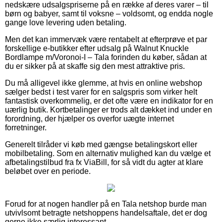
nedskære udsalgspriserne på en række af deres varer – til
børn og babyer, samt til voksne – voldsomt, og endda nogle
gange love levering uden betaling.
Men det kan immervæk være rentabelt at efterprøve et par
forskellige e-butikker efter udsalg på Walnut Knuckle
Bordlampe m/Voronoi-I – Tala forinden du køber, sådan at
du er sikker på at skaffe sig den mest attraktive pris.
Du må alligevel ikke glemme, at hvis en online webshop
sælger bedst i test varer for en salgspris som virker helt
fantastisk overkommelig, er det ofte være en indikator for en
uærlig butik. Kortbetalinger er trods alt dækket ind under en
forordning, der hjælper os overfor uægte internet
forretninger.
Generelt tilråder vi køb med gængse betalingskort eller
mobilbetaling. Som en alternativ mulighed kan du vælge et
afbetalingstilbud fra fx ViaBill, for så vidt du agter at klare
beløbet over en periode.
Forud for at nogen handler på en Tala netshop burde man
utvivlsomt betragte netshoppens handelsaftale, det er dog
gerne ikke særlig interessant.