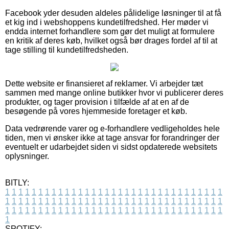
Facebook yder desuden aldeles pålidelige løsninger til at få
et kig ind i webshoppens kundetilfredshed. Her møder vi
endda internet forhandlere som gør det muligt at formulere
en kritik af deres køb, hvilket også bør drages fordel af til at
tage stilling til kundetilfredsheden.
Dette website er finansieret af reklamer. Vi arbejder tæt
sammen med mange online butikker hvor vi publicerer deres
produkter, og tager provision i tilfælde af at en af de
besøgende på vores hjemmeside foretager et køb.
Data vedrørende varer og e-forhandlere vedligeholdes hele
tiden, men vi ønsker ikke at tage ansvar for forandringer der
eventuelt er udarbejdet siden vi sidst opdaterede websitets
oplysninger.
BITLY:
1
1
1
1
1
1
1
1
1
1
1
1
1
1
1
1
1
1
1
1
1
1
1
1
1
1
1
1
1
1
1
1
1
1
1
1
1
1
1
1
1
1
1
1
1
1
1
1
1
1
1
1
1
1
1
1
1
1
1
1
1
1
1
1
1
1
1
1
1
1
1
1
1
1
1
1
1
1
1
1
1
1
1
1
1
1
1
1
1
1
1
1
1
1
1
1
1
1
1
1
SPOTIFY: