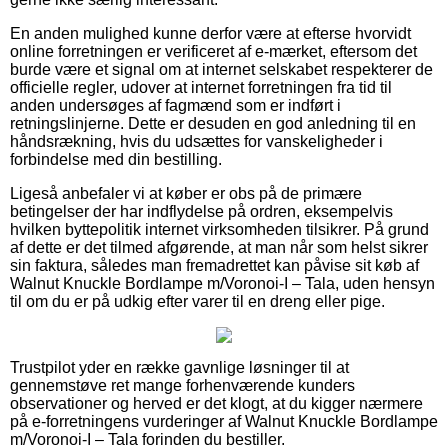
En anden mulighed kunne derfor være at efterse hvorvidt
online forretningen er verificeret af e-mærket, eftersom det
burde være et signal om at internet selskabet respekterer de
officielle regler, udover at internet forretningen fra tid til
anden undersøges af fagmænd som er indført i
retningslinjerne. Dette er desuden en god anledning til en
håndsrækning, hvis du udsættes for vanskeligheder i
forbindelse med din bestilling.
Ligeså anbefaler vi at køber er obs på de primære
betingelser der har indflydelse på ordren, eksempelvis
hvilken byttepolitik internet virksomheden tilsikrer. På grund
af dette er det tilmed afgørende, at man når som helst sikrer
sin faktura, således man fremadrettet kan påvise sit køb af
Walnut Knuckle Bordlampe m/Voronoi-I – Tala, uden hensyn
til om du er på udkig efter varer til en dreng eller pige.
Trustpilot yder en række gavnlige løsninger til at
gennemstøve ret mange forhenværende kunders
observationer og herved er det klogt, at du kigger nærmere
på e-forretningens vurderinger af Walnut Knuckle Bordlampe
m/Voronoi-I – Tala forinden du bestiller.