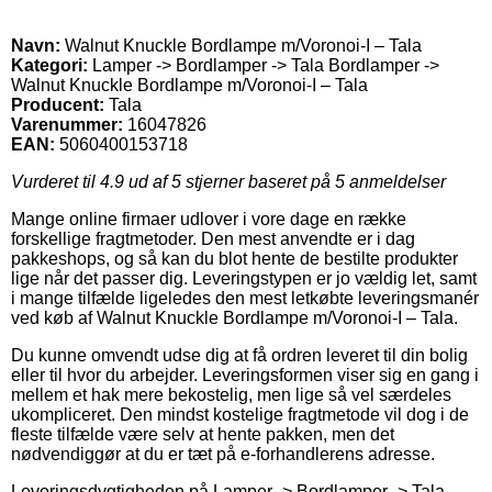
Navn:
Walnut Knuckle Bordlampe m/Voronoi-I – Tala
Kategori:
Lamper -> Bordlamper -> Tala Bordlamper ->
Walnut Knuckle Bordlampe m/Voronoi-I – Tala
Producent:
Tala
Varenummer:
16047826
EAN:
5060400153718
Vurderet til
4.9
ud af 5 stjerner baseret på
5
anmeldelser
Mange online firmaer udlover i vore dage en række
forskellige fragtmetoder. Den mest anvendte er i dag
pakkeshops, og så kan du blot hente de bestilte produkter
lige når det passer dig. Leveringstypen er jo vældig let, samt
i mange tilfælde ligeledes den mest letkøbte leveringsmanér
ved køb af Walnut Knuckle Bordlampe m/Voronoi-I – Tala.
Du kunne omvendt udse dig at få ordren leveret til din bolig
eller til hvor du arbejder. Leveringsformen viser sig en gang i
mellem et hak mere bekostelig, men lige så vel særdeles
ukompliceret. Den mindst kostelige fragtmetode vil dog i de
fleste tilfælde være selv at hente pakken, men det
nødvendiggør at du er tæt på e-forhandlerens adresse.
Leveringsdygtigheden på Lamper -> Bordlamper -> Tala