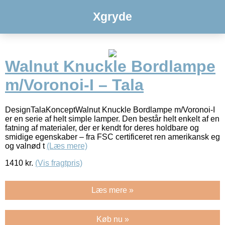
Xgryde
Walnut Knuckle Bordlampe
m/Voronoi-I – Tala
DesignTalaKonceptWalnut Knuckle Bordlampe m/Voronoi-I
er en serie af helt simple lamper. Den består helt enkelt af en
fatning af materialer, der er kendt for deres holdbare og
smidige egenskaber – fra FSC certificeret ren amerikansk eg
og valnød t
(Læs mere)
1410
kr.
(Vis fragtpris)
Læs mere »
Køb nu »