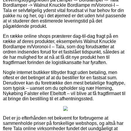
Bordlamper -> Walnut Knuckle Bordlampe m/Voronoi-I –
Tala er selvfølgelig yderst vital forudsat vi har behov for din
pakke nu og her, og i det øjemed er det uden tvivl passende
at vi studerer den estimerede leveringstid på det
pågældende produkt.
En række online shops præsterer dag-til-dag fragt på en
række af deres produkter, eksempelvis Walnut Knuckle
Bordlampe m/Voronoi-I – Tala, som dog forudsætter at
ordren indsendes forud for et fastslået tidspunkt, således at
de har mulighed for at nå at få dit nye produkt hen til
fragtfirmaet forinden de logistikansatte har fyraften.
Nogle internet butikker tilbyder fragt uden betaling, men
oftest er det betinget af at du bestiller for en fastsat sum.
Derudover kan du foretrække den mest betalelige fragttype,
som typisk – uanset om du opholder sig nær Herning,
Nykøbing Falster eller Ebeltoft – vil blive at få fragtfirmaet til
at bringe din bestilling til et afhentningssted.
Det er jo efterhånden ret bekvemt for forbrugerne at
sammenholde priser på forskellige webshops, og altså har
flere Tala online virksomheder fundet det uundgåeligt at