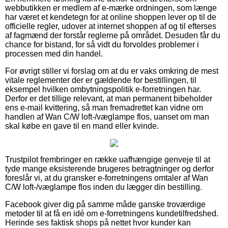
webbutikken er medlem af e-mærke ordningen, som længe
har været et kendetegn for at online shoppen lever op til de
officielle regler, udover at internet shoppen af og til efterses
af fagmænd der forstår reglerne på området. Desuden får du
chance for bistand, for så vidt du forvoldes problemer i
processen med din handel.
For øvrigt stiller vi forslag om at du er vaks omkring de mest
vitale reglementer der er gældende for bestillingen, til
eksempel hvilken ombytningspolitik e-forretningen har.
Derfor er det tillige relevant, at man permanent bibeholder
ens e-mail kvittering, så man fremadrettet kan vidne om
handlen af Wan C/W loft-/væglampe flos, uanset om man
skal købe en gave til en mand eller kvinde.
Trustpilot frembringer en række uafhængige genveje til at
tyde mange eksisterende brugeres betragtninger og derfor
foreslår vi, at du gransker e-forretningens omtaler af Wan
C/W loft-/væglampe flos inden du lægger din bestilling.
Facebook giver dig på samme måde ganske troværdige
metoder til at få en idé om e-forretningens kundetilfredshed.
Herinde ses faktisk shops på nettet hvor kunder kan