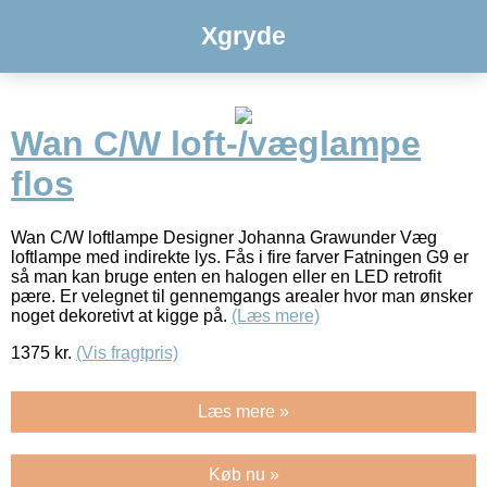
Xgryde
Wan C/W loft-/væglampe
flos
Wan C/W loftlampe Designer Johanna Grawunder Væg
loftlampe med indirekte lys. Fås i fire farver Fatningen G9 er
så man kan bruge enten en halogen eller en LED retrofit
pære. Er velegnet til gennemgangs arealer hvor man ønsker
noget dekoretivt at kigge på.
(Læs mere)
1375
kr.
(Vis fragtpris)
Læs mere »
Køb nu »