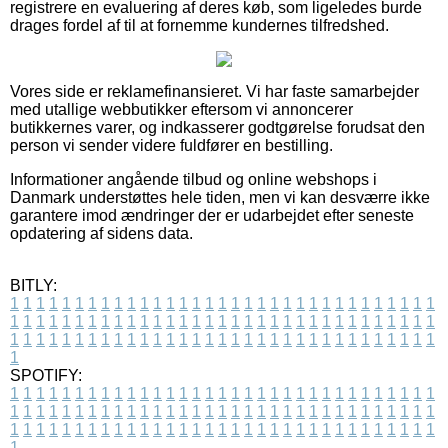
registrere en evaluering af deres køb, som ligeledes burde
drages fordel af til at fornemme kundernes tilfredshed.
Vores side er reklamefinansieret. Vi har faste samarbejder
med utallige webbutikker eftersom vi annoncerer
butikkernes varer, og indkasserer godtgørelse forudsat den
person vi sender videre fuldfører en bestilling.
Informationer angående tilbud og online webshops i
Danmark understøttes hele tiden, men vi kan desværre ikke
garantere imod ændringer der er udarbejdet efter seneste
opdatering af sidens data.
BITLY:
1
1
1
1
1
1
1
1
1
1
1
1
1
1
1
1
1
1
1
1
1
1
1
1
1
1
1
1
1
1
1
1
1
1
1
1
1
1
1
1
1
1
1
1
1
1
1
1
1
1
1
1
1
1
1
1
1
1
1
1
1
1
1
1
1
1
1
1
1
1
1
1
1
1
1
1
1
1
1
1
1
1
1
1
1
1
1
1
1
1
1
1
1
1
1
1
1
1
1
1
SPOTIFY:
1
1
1
1
1
1
1
1
1
1
1
1
1
1
1
1
1
1
1
1
1
1
1
1
1
1
1
1
1
1
1
1
1
1
1
1
1
1
1
1
1
1
1
1
1
1
1
1
1
1
1
1
1
1
1
1
1
1
1
1
1
1
1
1
1
1
1
1
1
1
1
1
1
1
1
1
1
1
1
1
1
1
1
1
1
1
1
1
1
1
1
1
1
1
1
1
1
1
1
1