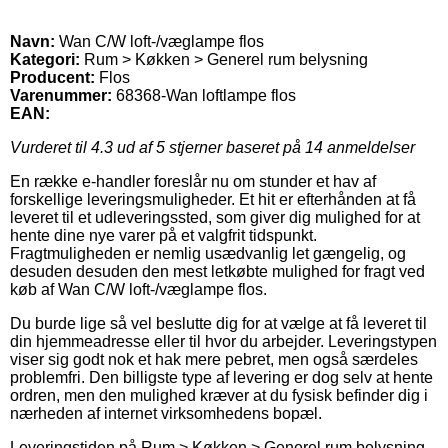
Navn:
Wan C/W loft-/væglampe flos
Kategori:
Rum > Køkken > Generel rum belysning
Producent:
Flos
Varenummer:
68368-Wan loftlampe flos
EAN:
Vurderet til
4.3
ud af 5 stjerner baseret på
14
anmeldelser
En række e-handler foreslår nu om stunder et hav af
forskellige leveringsmuligheder. Et hit er efterhånden at få
leveret til et udleveringssted, som giver dig mulighed for at
hente dine nye varer på et valgfrit tidspunkt.
Fragtmuligheden er nemlig usædvanlig let gængelig, og
desuden desuden den mest letkøbte mulighed for fragt ved
køb af Wan C/W loft-/væglampe flos.
Du burde lige så vel beslutte dig for at vælge at få leveret til
din hjemmeadresse eller til hvor du arbejder. Leveringstypen
viser sig godt nok et hak mere pebret, men også særdeles
problemfri. Den billigste type af levering er dog selv at hente
ordren, men den mulighed kræver at du fysisk befinder dig i
nærheden af internet virksomhedens bopæl.
Leveringstiden på Rum > Køkken > Generel rum belysning