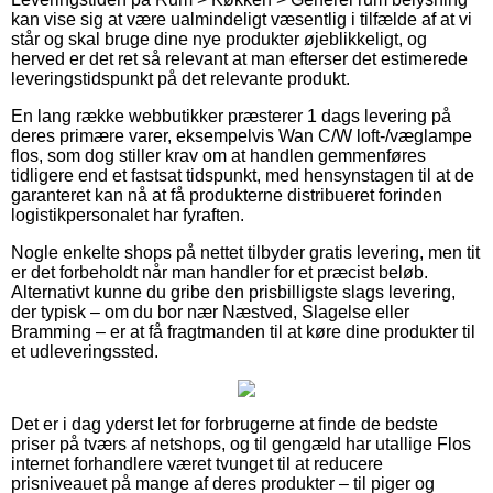
kan vise sig at være ualmindeligt væsentlig i tilfælde af at vi
står og skal bruge dine nye produkter øjeblikkeligt, og
herved er det ret så relevant at man efterser det estimerede
leveringstidspunkt på det relevante produkt.
En lang række webbutikker præsterer 1 dags levering på
deres primære varer, eksempelvis Wan C/W loft-/væglampe
flos, som dog stiller krav om at handlen gemmenføres
tidligere end et fastsat tidspunkt, med hensynstagen til at de
garanteret kan nå at få produkterne distribueret forinden
logistikpersonalet har fyraften.
Nogle enkelte shops på nettet tilbyder gratis levering, men tit
er det forbeholdt når man handler for et præcist beløb.
Alternativt kunne du gribe den prisbilligste slags levering,
der typisk – om du bor nær Næstved, Slagelse eller
Bramming – er at få fragtmanden til at køre dine produkter til
et udleveringssted.
Det er i dag yderst let for forbrugerne at finde de bedste
priser på tværs af netshops, og til gengæld har utallige Flos
internet forhandlere været tvunget til at reducere
prisniveauet på mange af deres produkter – til piger og