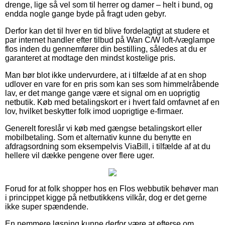
drenge, lige så vel som til herrer og damer – helt i bund, og
endda nogle gange byde på fragt uden gebyr.
Derfor kan det til hver en tid blive fordelagtigt at studere et
par internet handler efter tilbud på Wan C/W loft-/væglampe
flos inden du gennemfører din bestilling, således at du er
garanteret at modtage den mindst kostelige pris.
Man bør blot ikke undervurdere, at i tilfælde af at en shop
udlover en vare for en pris som kan ses som himmelråbende
lav, er det mange gange være et signal om en uoprigtig
netbutik. Køb med betalingskort er i hvert fald omfavnet af en
lov, hvilket beskytter folk imod uoprigtige e-firmaer.
Generelt foreslår vi køb med gængse betalingskort eller
mobilbetaling. Som et alternativ kunne du benytte en
afdragsordning som eksempelvis ViaBill, i tilfælde af at du
hellere vil dække pengene over flere uger.
Forud for at folk shopper hos en Flos webbutik behøver man
i princippet kigge på netbutikkens vilkår, dog er det gerne
ikke super spændende.
En nemmere løsning kunne derfor være at efterse om