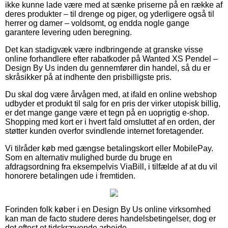
ikke kunne lade være med at sænke priserne på en række af
deres produkter – til drenge og piger, og yderligere også til
herrer og damer – voldsomt, og endda nogle gange
garantere levering uden beregning.
Det kan stadigvæk være indbringende at granske visse
online forhandlere efter rabatkoder på Wanted XS Pendel –
Design By Us inden du gennemfører din handel, så du er
skråsikker på at indhente den prisbilligste pris.
Du skal dog være årvågen med, at ifald en online webshop
udbyder et produkt til salg for en pris der virker utopisk billig,
er det mange gange være et tegn på en uoprigtig e-shop.
Shopping med kort er i hvert fald omsluttet af en orden, der
støtter kunden overfor svindlende internet foretagender.
Vi tilråder køb med gængse betalingskort eller MobilePay.
Som en alternativ mulighed burde du bruge en
afdragsordning fra eksempelvis ViaBill, i tilfælde af at du vil
honorere betalingen ude i fremtiden.
Forinden folk køber i en Design By Us online virksomhed
kan man de facto studere deres handelsbetingelser, dog er
det oftest et tidskrævende arbejde.