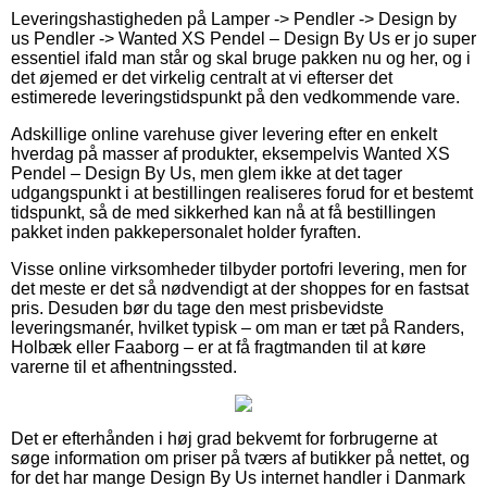
Leveringshastigheden på Lamper -> Pendler -> Design by
us Pendler -> Wanted XS Pendel – Design By Us er jo super
essentiel ifald man står og skal bruge pakken nu og her, og i
det øjemed er det virkelig centralt at vi efterser det
estimerede leveringstidspunkt på den vedkommende vare.
Adskillige online varehuse giver levering efter en enkelt
hverdag på masser af produkter, eksempelvis Wanted XS
Pendel – Design By Us, men glem ikke at det tager
udgangspunkt i at bestillingen realiseres forud for et bestemt
tidspunkt, så de med sikkerhed kan nå at få bestillingen
pakket inden pakkepersonalet holder fyraften.
Visse online virksomheder tilbyder portofri levering, men for
det meste er det så nødvendigt at der shoppes for en fastsat
pris. Desuden bør du tage den mest prisbevidste
leveringsmanér, hvilket typisk – om man er tæt på Randers,
Holbæk eller Faaborg – er at få fragtmanden til at køre
varerne til et afhentningssted.
Det er efterhånden i høj grad bekvemt for forbrugerne at
søge information om priser på tværs af butikker på nettet, og
for det har mange Design By Us internet handler i Danmark