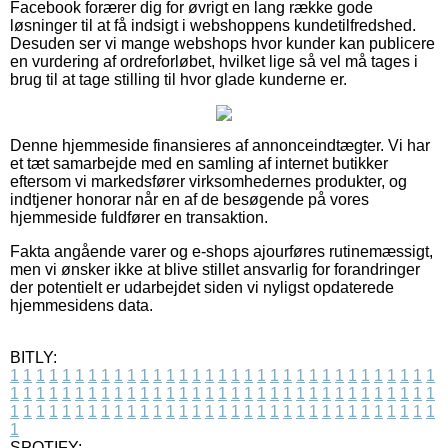
Facebook forærer dig for øvrigt en lang række gode
løsninger til at få indsigt i webshoppens kundetilfredshed.
Desuden ser vi mange webshops hvor kunder kan publicere
en vurdering af ordreforløbet, hvilket lige så vel må tages i
brug til at tage stilling til hvor glade kunderne er.
Denne hjemmeside finansieres af annonceindtægter. Vi har
et tæt samarbejde med en samling af internet butikker
eftersom vi markedsfører virksomhedernes produkter, og
indtjener honorar når en af de besøgende på vores
hjemmeside fuldfører en transaktion.
Fakta angående varer og e-shops ajourføres rutinemæssigt,
men vi ønsker ikke at blive stillet ansvarlig for forandringer
der potentielt er udarbejdet siden vi nyligst opdaterede
hjemmesidens data.
BITLY:
1
1
1
1
1
1
1
1
1
1
1
1
1
1
1
1
1
1
1
1
1
1
1
1
1
1
1
1
1
1
1
1
1
1
1
1
1
1
1
1
1
1
1
1
1
1
1
1
1
1
1
1
1
1
1
1
1
1
1
1
1
1
1
1
1
1
1
1
1
1
1
1
1
1
1
1
1
1
1
1
1
1
1
1
1
1
1
1
1
1
1
1
1
1
1
1
1
1
1
1
SPOTIFY: