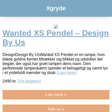
Xgryde
Wanted XS Pendel – Design
By Us
DesignDesign By UsWanted XS Pendel er en lampe, hvis
bløde gyldne former tiltrækker sig blikket og udstråler det
begær, der også har givet lampen dens navn. Den
perforerede lampeskærm spreder et behageligt og varmt lys
i et yndefuldt mønster og skab
(Læs mere)
2490
kr.
(Vis fragtpris)
Læs mere »
Køb nu »