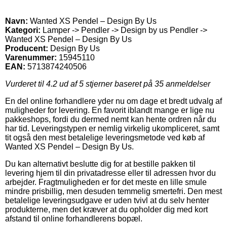
Navn:
Wanted XS Pendel – Design By Us
Kategori:
Lamper -> Pendler -> Design by us Pendler ->
Wanted XS Pendel – Design By Us
Producent:
Design By Us
Varenummer:
15945110
EAN:
5713874240506
Vurderet til
4.2
ud af 5 stjerner baseret på
35
anmeldelser
En del online forhandlere yder nu om dage et bredt udvalg af
muligheder for levering. En favorit iblandt mange er lige nu
pakkeshops, fordi du dermed nemt kan hente ordren når du
har tid. Leveringstypen er nemlig virkelig ukompliceret, samt
tit også den mest betalelige leveringsmetode ved køb af
Wanted XS Pendel – Design By Us.
Du kan alternativt beslutte dig for at bestille pakken til
levering hjem til din privatadresse eller til adressen hvor du
arbejder. Fragtmuligheden er for det meste en lille smule
mindre prisbillig, men desuden temmelig smertefri. Den mest
betalelige leveringsudgave er uden tvivl at du selv henter
produkterne, men det kræver at du opholder dig med kort
afstand til online forhandlerens bopæl.