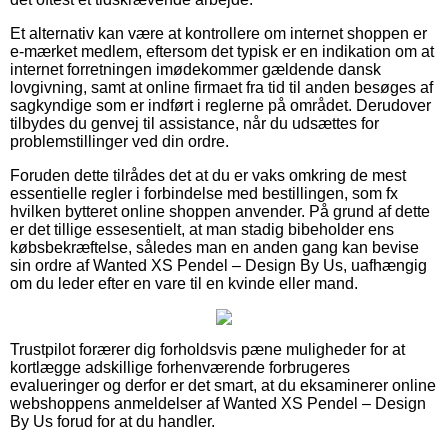
Et alternativ kan være at kontrollere om internet shoppen er
e-mærket medlem, eftersom det typisk er en indikation om at
internet forretningen imødekommer gældende dansk
lovgivning, samt at online firmaet fra tid til anden besøges af
sagkyndige som er indført i reglerne på området. Derudover
tilbydes du genvej til assistance, når du udsættes for
problemstillinger ved din ordre.
Foruden dette tilrådes det at du er vaks omkring de mest
essentielle regler i forbindelse med bestillingen, som fx
hvilken bytteret online shoppen anvender. På grund af dette
er det tillige essesentielt, at man stadig bibeholder ens
købsbekræftelse, således man en anden gang kan bevise
sin ordre af Wanted XS Pendel – Design By Us, uafhængig
om du leder efter en vare til en kvinde eller mand.
Trustpilot forærer dig forholdsvis pæne muligheder for at
kortlægge adskillige forhenværende forbrugeres
evalueringer og derfor er det smart, at du eksaminerer online
webshoppens anmeldelser af Wanted XS Pendel – Design
By Us forud for at du handler.