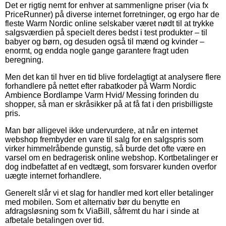
Det er rigtig nemt for enhver at sammenligne priser (via fx
PriceRunner) på diverse internet forretninger, og ergo har de
fleste Warm Nordic online selskaber været nødt til at trykke
salgsværdien på specielt deres bedst i test produkter – til
babyer og børn, og desuden også til mænd og kvinder –
enormt, og endda nogle gange garantere fragt uden
beregning.
Men det kan til hver en tid blive fordelagtigt at analysere flere
forhandlere på nettet efter rabatkoder på Warm Nordic
Ambience Bordlampe Varm Hvid/ Messing forinden du
shopper, så man er skråsikker på at få fat i den prisbilligste
pris.
Man bør alligevel ikke undervurdere, at når en internet
webshop frembyder en vare til salg for en salgspris som
virker himmelråbende gunstig, så burde det ofte være en
varsel om en bedragerisk online webshop. Kortbetalinger er
dog indbefattet af en vedtægt, som forsvarer kunden overfor
uægte internet forhandlere.
Generelt slår vi et slag for handler med kort eller betalinger
med mobilen. Som et alternativ bør du benytte en
afdragsløsning som fx ViaBill, såfremt du har i sinde at
afbetale betalingen over tid.