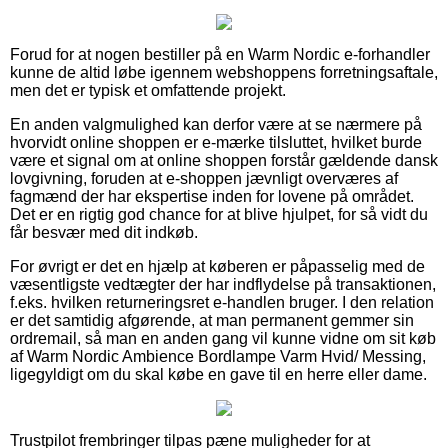
Forud for at nogen bestiller på en Warm Nordic e-forhandler
kunne de altid løbe igennem webshoppens forretningsaftale,
men det er typisk et omfattende projekt.
En anden valgmulighed kan derfor være at se nærmere på
hvorvidt online shoppen er e-mærke tilsluttet, hvilket burde
være et signal om at online shoppen forstår gældende dansk
lovgivning, foruden at e-shoppen jævnligt overværes af
fagmænd der har ekspertise inden for lovene på området.
Det er en rigtig god chance for at blive hjulpet, for så vidt du
får besvær med dit indkøb.
For øvrigt er det en hjælp at køberen er påpasselig med de
væsentligste vedtægter der har indflydelse på transaktionen,
f.eks. hvilken returneringsret e-handlen bruger. I den relation
er det samtidig afgørende, at man permanent gemmer sin
ordremail, så man en anden gang vil kunne vidne om sit køb
af Warm Nordic Ambience Bordlampe Varm Hvid/ Messing,
ligegyldigt om du skal købe en gave til en herre eller dame.
Trustpilot frembringer tilpas pæne muligheder for at