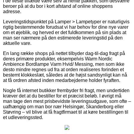
i de fleste tilfælde være selv at hente pakken, som desværre
beroer på at du bor i kort afstand af online shoppens
adresse.
Leveringstidspunktet på Lamper > Lampetyper er naturligvis
rigtig bestemmende forudsat vi har behov for dine nye varer
om et øjeblik, og herved er det fuldkommen på sin plads at
man ser nærmere på den estimerede leveringstid på den
aktuelle vare.
En lang række shops på nettet tilbyder dag-til-dag fragt på
deres primære produkter, eksempelvis Warm Nordic
Ambience Bordlampe Varm Hvid/ Messing, men som ikke
desto mindre regnes ud fra at orden realiseres forinden et
bestemt klokkeslæt, således at de højst sandsynligt kan nå
at få ordren afsted inden medarbejderne holder fyraften.
Nogle få internet butikker frembyder fri fragt, men undertiden
kræver det at du bestiller for et præcist beløb. I øvrigt må
man tage den mest prisbevidste leveringsudgave, som ofte –
uafhængig om man bor nær Helsingør, Skanderborg eller
Støvring – vil blive at få fragtfirmaet til at køre bestillingen til
et udleveringssted.