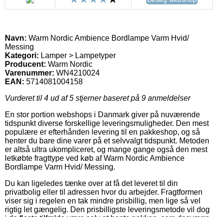
Navn:
Warm Nordic Ambience Bordlampe Varm Hvid/
Messing
Kategori:
Lamper > Lampetyper
Producent:
Warm Nordic
Varenummer:
WN4210024
EAN:
5714081004158
Vurderet til
4
ud af 5 stjerner baseret på
9
anmeldelser
En stor portion webshops i Danmark giver på nuværende
tidspunkt diverse forskellige leveringsmuligheder. Den mest
populære er efterhånden levering til en pakkeshop, og så
henter du bare dine varer på et selvvalgt tidspunkt. Metoden
er altså ultra ukompliceret, og mange gange også den mest
letkøbte fragttype ved køb af Warm Nordic Ambience
Bordlampe Varm Hvid/ Messing.
Du kan ligeledes tænke over at få det leveret til din
privatbolig eller til adressen hvor du arbejder. Fragtformen
viser sig i regelen en tak mindre prisbillig, men lige så vel
rigtig let gængelig. Den prisbilligste leveringsmetode vil dog