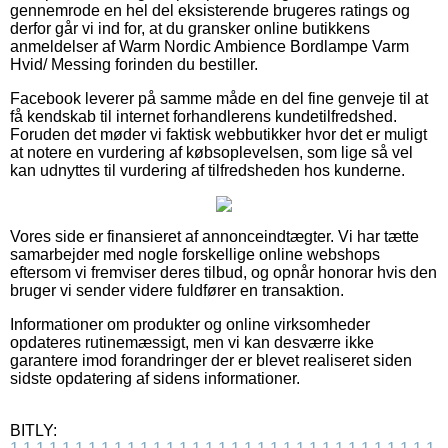
gennemrode en hel del eksisterende brugeres ratings og
derfor går vi ind for, at du gransker online butikkens
anmeldelser af Warm Nordic Ambience Bordlampe Varm
Hvid/ Messing forinden du bestiller.
Facebook leverer på samme måde en del fine genveje til at
få kendskab til internet forhandlerens kundetilfredshed.
Foruden det møder vi faktisk webbutikker hvor det er muligt
at notere en vurdering af købsoplevelsen, som lige så vel
kan udnyttes til vurdering af tilfredsheden hos kunderne.
Vores side er finansieret af annonceindtægter. Vi har tætte
samarbejder med nogle forskellige online webshops
eftersom vi fremviser deres tilbud, og opnår honorar hvis den
bruger vi sender videre fuldfører en transaktion.
Informationer om produkter og online virksomheder
opdateres rutinemæssigt, men vi kan desværre ikke
garantere imod forandringer der er blevet realiseret siden
sidste opdatering af sidens informationer.
BITLY: