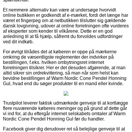
Et nemmere alternativ kan være at undersøge hvorvidt
online butikken er godkendt af e-mærket, fordi det længe har
været et fingerpeg om at netbutikken tilslutter sig gældende
dansk lovgivning, udover at online forretningen ofte vurderes
af eksperter som kender til vilkårene. Dette er en god
anledning til at få hjælp, såfremt du forvoldes udfordringer
ved dit indkøb.
For øvrigt tilrådes det at køberen er oppe på mærkerne
omkring de væsentligste reglementer der indvirker på
bestillingen, f.eks. hvilken ombytningsret internet
forretningen tilsikrer. Her er det desuden afgørende, at man
altid sikrer sin ordrekvittering, så man når som helst kan
bevidne bestillingen af Warm Nordic Cone Pendel Honning
Gul, hvad end du søger produkter til en mand eller kvinde.
Trustpilot leverer faktisk udmærkede genveje til at kortlægge
flere nuværende køberes meninger og på grund af dette går
vi ind for, at du eftergår internet selskabets omtaler af Warm
Nordic Cone Pendel Honning Gul før du handler.
Facebook giver dig derudover ret så belejlige genveje til at