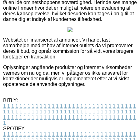
få en idé om netshoppens troværdighed. Herinde ses mange
online firmaer hvor det er muligt at notere en evaluering af
deres købsoplevelse, hvilket desuden kan tages i brug til at
danne dig et indtryk af kundernes tilfredshed.
Websitet er finansieret af annoncer. Vi har et fast
samarbejde med et hav af internet outlets da vi promoverer
deres tilbud, og opnår kommission for så vidt vores brugere
foretager en transaktion.
Oplysninger angående produkter og internet virksomheder
værnes om nu og da, men vi påtager os ikke ansvaret for
korrektioner der muligvis er implementeret efter at vi sidst
opdaterede de anvendte oplysninger.
BITLY:
1
1
1
1
1
1
1
1
1
1
1
1
1
1
1
1
1
1
1
1
1
1
1
1
1
1
1
1
1
1
1
1
1
1
1
1
1
1
1
1
1
1
1
1
1
1
1
1
1
1
1
1
1
1
1
1
1
1
1
1
1
1
1
1
1
1
1
1
1
1
1
1
1
1
1
1
1
1
1
1
1
1
1
1
1
1
1
1
1
1
1
1
1
1
1
1
1
1
1
1
SPOTIFY:
1
1
1
1
1
1
1
1
1
1
1
1
1
1
1
1
1
1
1
1
1
1
1
1
1
1
1
1
1
1
1
1
1
1
1
1
1
1
1
1
1
1
1
1
1
1
1
1
1
1
1
1
1
1
1
1
1
1
1
1
1
1
1
1
1
1