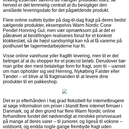
herved er det temmelig centralt at du besigtiger den
anslåede leveringsdato for det pågældende produkt.
Flere online outlets byder på dag-til-dag fragt på deres bedst
sælgende produkter, eksempelvis Warm Nordic Cone
Pendel Honning Gul, men vær opmærksom på at det er
påkrævet at bestillingen realiseres forud for et konkret
klokkeslæt, så de højst sandsynligt kan nå at få varerne på
posthuset før lagermedarbejderne har fri.
Visse online varehuse yder fragtfri levering, men tit er det
betinget af at du shopper for et præcist beløb. Derudover bør
man gribe den mest betalelige form for fragt, som tit – uanset
om man opholder sig ved Herning, Nykøbing Falster eller
Tønder – vil blive at få fragtmanden til at levere dine
produkter til en pakkeshop.
Det er jo efterhånden i høj grad fleksibelt for internetbrugere
at søge information om priser i blandt flere internet firmaer i
Danmark, og af den grund har flere Warm Nordic online
forhandlere fundet det nødvendigt at mindske prisniveauet
på mange af deres varer – til juniorer, og ligeså til voksne –
voldsomt, og endda nogle gange frembyde fragt uden