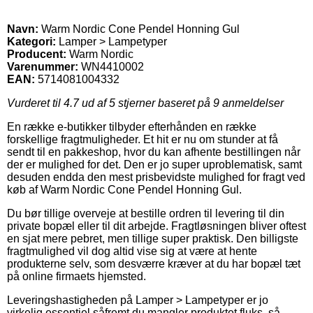
Navn:
Warm Nordic Cone Pendel Honning Gul
Kategori:
Lamper > Lampetyper
Producent:
Warm Nordic
Varenummer:
WN4410002
EAN:
5714081004332
Vurderet til
4.7
ud af 5 stjerner baseret på
9
anmeldelser
En række e-butikker tilbyder efterhånden en række
forskellige fragtmuligheder. Et hit er nu om stunder at få
sendt til en pakkeshop, hvor du kan afhente bestillingen når
der er mulighed for det. Den er jo super uproblematisk, samt
desuden endda den mest prisbevidste mulighed for fragt ved
køb af Warm Nordic Cone Pendel Honning Gul.
Du bør tillige overveje at bestille ordren til levering til din
private bopæl eller til dit arbejde. Fragtløsningen bliver oftest
en sjat mere pebret, men tillige super praktisk. Den billigste
fragtmulighed vil dog altid vise sig at være at hente
produkterne selv, som desværre kræver at du har bopæl tæt
på online firmaets hjemsted.
Leveringshastigheden på Lamper > Lampetyper er jo
virkelig essentiel såfremt du mangler produktet fluks, så