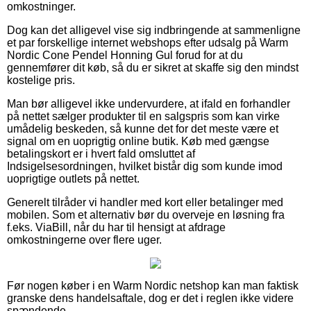
omkostninger.
Dog kan det alligevel vise sig indbringende at sammenligne
et par forskellige internet webshops efter udsalg på Warm
Nordic Cone Pendel Honning Gul forud for at du
gennemfører dit køb, så du er sikret at skaffe sig den mindst
kostelige pris.
Man bør alligevel ikke undervurdere, at ifald en forhandler
på nettet sælger produkter til en salgspris som kan virke
umådelig beskeden, så kunne det for det meste være et
signal om en uoprigtig online butik. Køb med gængse
betalingskort er i hvert fald omsluttet af
Indsigelsesordningen, hvilket bistår dig som kunde imod
uoprigtige outlets på nettet.
Generelt tilråder vi handler med kort eller betalinger med
mobilen. Som et alternativ bør du overveje en løsning fra
f.eks. ViaBill, når du har til hensigt at afdrage
omkostningerne over flere uger.
Før nogen køber i en Warm Nordic netshop kan man faktisk
granske dens handelsaftale, dog er det i reglen ikke videre
spændende.