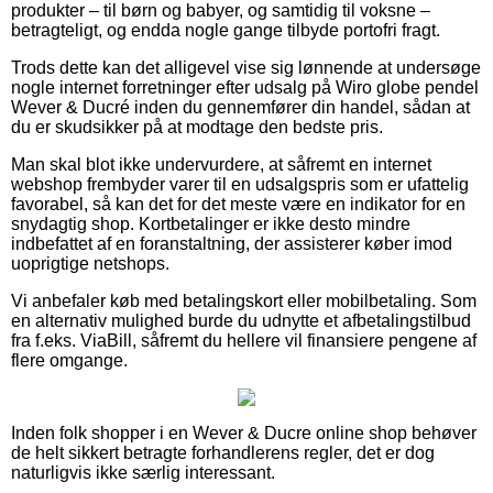
produkter – til børn og babyer, og samtidig til voksne –
betragteligt, og endda nogle gange tilbyde portofri fragt.
Trods dette kan det alligevel vise sig lønnende at undersøge
nogle internet forretninger efter udsalg på Wiro globe pendel
Wever & Ducré inden du gennemfører din handel, sådan at
du er skudsikker på at modtage den bedste pris.
Man skal blot ikke undervurdere, at såfremt en internet
webshop frembyder varer til en udsalgspris som er ufattelig
favorabel, så kan det for det meste være en indikator for en
snydagtig shop. Kortbetalinger er ikke desto mindre
indbefattet af en foranstaltning, der assisterer køber imod
uoprigtige netshops.
Vi anbefaler køb med betalingskort eller mobilbetaling. Som
en alternativ mulighed burde du udnytte et afbetalingstilbud
fra f.eks. ViaBill, såfremt du hellere vil finansiere pengene af
flere omgange.
Inden folk shopper i en Wever & Ducre online shop behøver
de helt sikkert betragte forhandlerens regler, det er dog
naturligvis ikke særlig interessant.