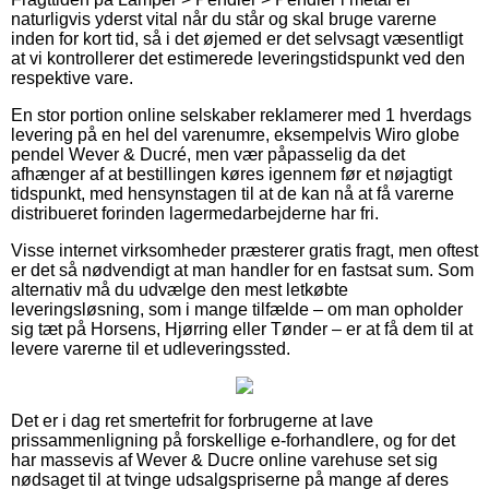
naturligvis yderst vital når du står og skal bruge varerne
inden for kort tid, så i det øjemed er det selvsagt væsentligt
at vi kontrollerer det estimerede leveringstidspunkt ved den
respektive vare.
En stor portion online selskaber reklamerer med 1 hverdags
levering på en hel del varenumre, eksempelvis Wiro globe
pendel Wever & Ducré, men vær påpasselig da det
afhænger af at bestillingen køres igennem før et nøjagtigt
tidspunkt, med hensynstagen til at de kan nå at få varerne
distribueret forinden lagermedarbejderne har fri.
Visse internet virksomheder præsterer gratis fragt, men oftest
er det så nødvendigt at man handler for en fastsat sum. Som
alternativ må du udvælge den mest letkøbte
leveringsløsning, som i mange tilfælde – om man opholder
sig tæt på Horsens, Hjørring eller Tønder – er at få dem til at
levere varerne til et udleveringssted.
Det er i dag ret smertefrit for forbrugerne at lave
prissammenligning på forskellige e-forhandlere, og for det
har massevis af Wever & Ducre online varehuse set sig
nødsaget til at tvinge udsalgspriserne på mange af deres