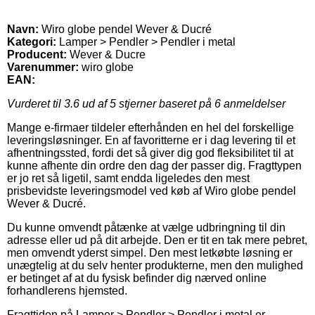
Navn:
Wiro globe pendel Wever & Ducré
Kategori:
Lamper > Pendler > Pendler i metal
Producent:
Wever & Ducre
Varenummer:
wiro globe
EAN:
Vurderet til
3.6
ud af 5 stjerner baseret på
6
anmeldelser
Mange e-firmaer tildeler efterhånden en hel del forskellige
leveringsløsninger. En af favoritterne er i dag levering til et
afhentningssted, fordi det så giver dig god fleksibilitet til at
kunne afhente din ordre den dag der passer dig. Fragttypen
er jo ret så ligetil, samt endda ligeledes den mest
prisbevidste leveringsmodel ved køb af Wiro globe pendel
Wever & Ducré.
Du kunne omvendt påtænke at vælge udbringning til din
adresse eller ud på dit arbejde. Den er tit en tak mere pebret,
men omvendt yderst simpel. Den mest letkøbte løsning er
unægtelig at du selv henter produkterne, men den mulighed
er betinget af at du fysisk befinder dig nærved online
forhandlerens hjemsted.
Fragttiden på Lamper > Pendler > Pendler i metal er