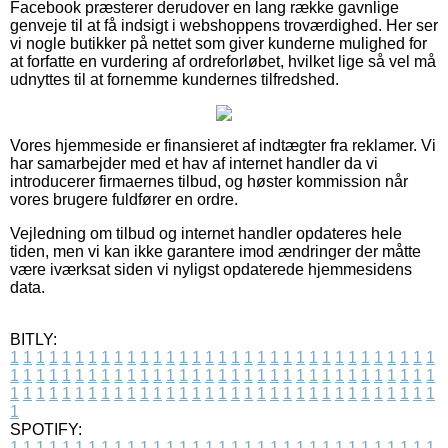
Facebook præsterer derudover en lang række gavnlige
genveje til at få indsigt i webshoppens troværdighed. Her ser
vi nogle butikker på nettet som giver kunderne mulighed for
at forfatte en vurdering af ordreforløbet, hvilket lige så vel må
udnyttes til at fornemme kundernes tilfredshed.
Vores hjemmeside er finansieret af indtægter fra reklamer. Vi
har samarbejder med et hav af internet handler da vi
introducerer firmaernes tilbud, og høster kommission når
vores brugere fuldfører en ordre.
Vejledning om tilbud og internet handler opdateres hele
tiden, men vi kan ikke garantere imod ændringer der måtte
være iværksat siden vi nyligst opdaterede hjemmesidens
data.
BITLY:
1
1
1
1
1
1
1
1
1
1
1
1
1
1
1
1
1
1
1
1
1
1
1
1
1
1
1
1
1
1
1
1
1
1
1
1
1
1
1
1
1
1
1
1
1
1
1
1
1
1
1
1
1
1
1
1
1
1
1
1
1
1
1
1
1
1
1
1
1
1
1
1
1
1
1
1
1
1
1
1
1
1
1
1
1
1
1
1
1
1
1
1
1
1
1
1
1
1
1
1
SPOTIFY:
1
1
1
1
1
1
1
1
1
1
1
1
1
1
1
1
1
1
1
1
1
1
1
1
1
1
1
1
1
1
1
1
1