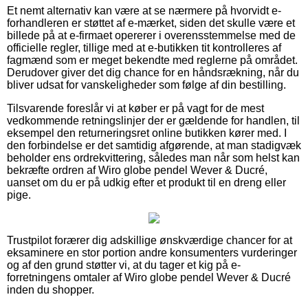
Et nemt alternativ kan være at se nærmere på hvorvidt e-
forhandleren er støttet af e-mærket, siden det skulle være et
billede på at e-firmaet opererer i overensstemmelse med de
officielle regler, tillige med at e-butikken tit kontrolleres af
fagmænd som er meget bekendte med reglerne på området.
Derudover giver det dig chance for en håndsrækning, når du
bliver udsat for vanskeligheder som følge af din bestilling.
Tilsvarende foreslår vi at køber er på vagt for de mest
vedkommende retningslinjer der er gældende for handlen, til
eksempel den returneringsret online butikken kører med. I
den forbindelse er det samtidig afgørende, at man stadigvæk
beholder ens ordrekvittering, således man når som helst kan
bekræfte ordren af Wiro globe pendel Wever & Ducré,
uanset om du er på udkig efter et produkt til en dreng eller
pige.
Trustpilot forærer dig adskillige ønskværdige chancer for at
eksaminere en stor portion andre konsumenters vurderinger
og af den grund støtter vi, at du tager et kig på e-
forretningens omtaler af Wiro globe pendel Wever & Ducré
inden du shopper.